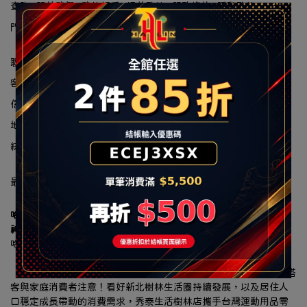
查詢
關於我們
我的帳戶
退款政策
服務條款
隱私政策
門市據點
聯絡資訊
客服專線：(02)2929-8334
信箱：halin@halin.com.tw
地址：新北市汐止區大同路一段239號16-1
統一編號：90322663
最新消息
哈林運動進駐秀泰生活樹林店 7/18盛大開幕 多重優惠現省上千元
神牌HOKA、UA、MIZUNO 首發登場
哈林運動獨家總代理傳奇潮鞋 MINNETONKA
「小籠包、珍珠奶茶」聯名神鞋限量開搶、再送限定配色鞋帶
【2026 年7月16日，台北訊】大台北南區的慢跑愛好者、運動穿搭
客與家庭消費者注意！看好新北樹林生活圈持續發展，以及居住人
口穩定成長帶動的消費需求，秀泰生活樹林店攜手台灣運動用品零