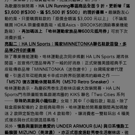
為歡慶改裝開幕，
HA LIN Running專區商品全面 9 折，更新增「滿 
$3,600 折$300、滿 $5,500 折 $500」 的現折優惠。
最讓跑友心
動的是，只要購買鞋款的「原價金額滿 $3,000 元以上」（不論是
購買 HOKA 限量優惠跑鞋，或是Asics、BROOKS的頂級專業機能
跑鞋），
再加碼送上 「哈林運動家族品牌600元抵用券」
可於下次
消費折抵。
亮點二：HA LIN Sports：獨家MINNETONKA聯名鞋款首發，多
品牌2件8折優惠
除了專業機能運動，哈林運動此次同步規劃 HA LIN Sports 潮流休
閒區，並宣佈代理品牌再下一城的好消息：正式榮獲美國經典手工
皮鞋傳奇品牌「MINNETONKA（迷你唐卡）」台灣獨家總代理
權，引進近年從經典莫卡辛成功跨界街頭潮流的巔峰之作 ── 
「MS70 復古運動休閒鞋系列（MS70 Retro Sneaker）
。
哈林運動表示，為慶祝秀泰生活樹林店盛大改裝開幕，HA LIN 
Sports門市限量販售風靡潮流圈的 KIKS 聯名「Two Cities 系列 
── 
珍珠奶茶款與小籠包款
」女鞋！其中「小籠包款」鞋品，除了
鞋盒原裝配備的 2 款經典鞋帶外，哈林運動於開幕慶期間再加碼贈
送 2 款限定配色鞋帶（共 4 款鞋帶），讓消費者一雙鞋玩出 4 種美
式復古與台式街頭混搭風格！
另外，
慢跑與重訓迷最愛的 UNDER ARMOUR (UA) 與日系慢跑工
藝龍頭 MIZUNO（美津濃），亦正式首度進駐秀泰生活樹林店
，徹