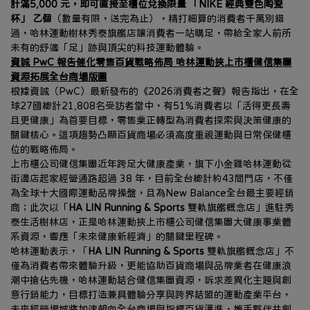
計滿5,000 元，即可直接至櫃位兌換限量 「NIKE 經典雙色陶瓷
杯」 乙個
（數量有限，送完為止），精打細算的消費者千萬別錯
過，哈林運動樹林秀泰旗艦店讓消費者一站購足，帶給全家人前所
未有的舒適「足」跡與頂尖的科技運動體驗。
資誠 PwC 報告催化零售百貨戰略佈局 哈林運動挾上市櫃健信集團
資源拓展全台商場版圖
根據資誠（PwC）最新發布的《2026消費者之聲》報告指出，在全
球27國總計21,808名受訪者當中，有51%消費者以「活得更長壽
且更健康」為首要目標，零售業正轉型為消費者探索與決策健康的
關鍵核心。這項趨勢凸顯百貨商場必須高度重視運動與日常保健櫃
位的戰略佈局。
上市櫃公司健信集團近年跨足大健康產業，旗下小金雞哈林運動從
街邊店起家經營通路超過 38 年，目前全台總計約43間門店，不僅
為全球十大國際運動品牌操盤，且為New Balance全台最主要經銷
商；此次以「
HA LIN Running & Sports 
雙軌旗艦概念店」進駐秀
泰生活樹林店，正是哈林運動挾上市櫃公司健信集團大健康事業體
系資源，響應「未來健康新經濟」的關鍵里程碑。
哈林運動表示，「
HA LIN Running & Sports 
雙軌旗艦概念店」不
僅為消費者帶來體驗升級，更能協助百貨商場與品牌業者在健康浪
潮中搶佔先機，哈林運動結合健信集團資源，訴求差異化主題與創
意行銷能力，目標打造兼具體驗分享與跨界結盟的運動產業平台，
未來經營場域將加速朝向全台商場與指標百貨邁進，攜手夥伴共創