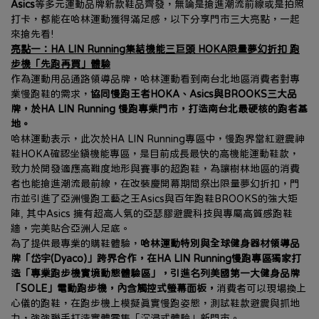
Asics
等多元運動品牌新款鞋品齊發，無論是搶進潮流前線或是拍照
打卡，都能在哈林運動獲得滿足感，以下分享門市三大亮點，一起
來搶先看!
亮點一：HA LIN Running集結機能三巨頭 HOKA限量夢幻折扣 跑
步機「先跑再買」體驗
作為運動用品通路領導品牌，哈林運動看到南台北地區消費者對專
業慢跑鞋的需求，
協同慢跑王者HOKA、Asics與BROOKS三大品
牌，於HA LIN Running 慢跑專業門市，打造南台北最硬核的跑者基
地。
哈林運動表示，此次於HA LIN Running專區中，慢跑界當紅避震神
鞋HOKA確認坐鎮機能專區，是目前成長最快的高機能運動鞋款，
致力於開發適應高難度地形與賽事的超跑鞋，為讓樹林地區的消費
者也能搶進潮流最前線，在改裝慶開幕期間祭出限量夢幻折扣，門
市並引進了亞洲慢跑工藝之王Asics與百年跑鞋BROOKS的強大矩
陣, 其中Asics 擁有超高人氣的亞瑟膠避震科技與專屬高質感跑鞋
牆，完美貼合亞洲人足底。
為了提供最專業的購鞋體驗，
哈林運動特別與全球健身器材領導品
牌「岱宇(Dyaco)」跨界合作，在HA LIN Running慢跑專區獨家打
造「專業跑步機實境動態體驗區」，引進名列美國第一大健身品牌
「SOLE」電動跑步機，內含觸控式螢幕面板，
消費者可以現場換上
心儀的跑鞋，在跑步機上模擬真實慢跑姿態，測試鞋款避震與抓地
力，強強聯手打造實體零售「沉浸式體驗」新門市。