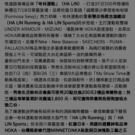
售通路領導品牌
「哈林運動」（HA LIN）
，打造3F近300坪商場改
裝櫃位7/18日華麗登場，並將於當日邀請「福爾摩沙夢想家啦啦隊 
(Formosa Sexy)」熱力助陣 ，哈林運動的
全新雙店格概念旗艦店
（HA LIN Running ＆ HA LIN Sports)
同步亮相，主打運動鞋雙雄
UNDER ARMOUR、MIZUNO、慢跑神牌 HOKA首度進駐，並祭出
HOKA限量商品開幕特別優惠，填補了大台北南區專業運動防護的
市場空白，並攜手Nike、New Balance、SKECHERS、PUMA、
PALLADIUM等品牌推出多重優惠歡慶開幕，為精打細算的消費者
現省上千元，可望掀起大台北南區新一波的搶購熱潮。
暑假出門走走，從專業跑鞋、休閒鞋包到輕便穿搭，是不少人安排
夏日行程前的採買重點。秀泰生活樹林店3樓亦將以全新面貌亮相，
並自7/2（四）至8/26（三）集結9大品牌推出「My Show Time運
動風格提案」，精選各式鞋款、包款與配件，於1樓規劃主打商品展
示區，讓消費者從逛街動線中快速掌握夏季運動風格靈感。活動期
間，
秀泰生活樹林店會員可使用20點兌換200元3樓品牌購物金；於
三樓品牌單筆累計消費滿3,800 元，即可獲得限量熊抱哥陶瓷吸水
墊乙份
。
為了讓運動迷們擁有前所未有的頂級購物體驗，健信集團旗下關係
企業—哈林運動宣佈兩間大型門市「
HA LIN Running
」與「 
HA 
LIN Sports
」於本周六華麗登場，
紅遍日本、美國的避震神鞋品牌
HOKA、台灣獨家總代理MINNETONKA鞋款與亞洲慢跑工藝之王