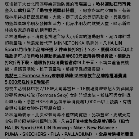
底填補了大台北南區專業運動防護的市場空白；
哈林運動在門市黃
金入口處打造了「動物主題童鞋特區」
，綠意盎然的空間裡，有著
森林系背板搭配長頸鹿、大象、獅子與白兔等萌系動物，具啟發性
的遊戲桌讓小朋友發揮創造力，化身小朋友的歡樂天堂，顯示新哈
林搶攻家庭客群的精準眼光。
哈林運動表示，消費者挑選全家大小所需的運動服飾、潮流球鞋或
超萌童鞋，除獨家總代理 MINNETONKA 品牌外，凡
HA LIN 
Sports門市架上品牌任選 2 件直接打8折！
另外，
原價3000元以上
鞋款
還可以使用
哈林運動家族品牌600元抵用券現場折抵，相當於
打8折再下殺，連環折扣為消費者省荷包上千元
，不論是爸爸買機
能、媽媽買潮流、孩子買童鞋，都能享受超殺優惠。
亮點三：Formosa Sexy啦啦隊助陣!哈林家族全品牌跨櫃消費滿
5,000元送NIKE陶瓷杯
秀泰生活樹林店於7/18盛大開幕當日，1F廣場將迎來超人氣福爾摩
沙夢想家啦啦隊 (Formosa Sexy) 女神開場表演。粉絲可與女神近
距離互動，憑當日3F不限品牌單筆消費滿1,000元以上發票，有機
會與啦啦隊女神進行專屬合照。
哈林運動表示，此次改裝開幕不僅空間寬敞、品項豐富，更破天荒
突破櫃位限制提供福利加碼，凡在
3F哈林家族全品牌/櫃位（包含
HA LIN Sports/HA LIN Running、Nike、New Balance、
PUMA、SKECHERS、FILA、PALLADIUM），全品牌跨櫃消費累