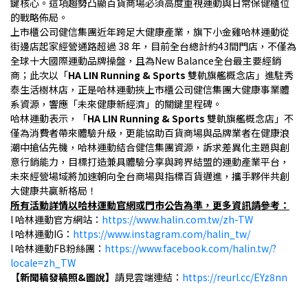
鍵核心。這項趨勢凸顯百貨商場必須高度重視運動與日常保健櫃位
的戰略佈局。
上市櫃公司健信集團近年跨足大健康產業，旗下小金雞哈林運動從
街邊店起家經營通路超過 38 年，目前全台總計約43間門店，不僅為
全球十大國際運動品牌操盤，且為New Balance全台最主要經銷
商；此次以「
HA LIN Running & Sports 
雙軌旗艦概念店」進駐秀
泰生活樹林店，正是哈林運動挾上市櫃公司健信集團大健康事業體
系資源，響應「未來健康新經濟」的關鍵里程碑。
哈林運動表示，「
HA LIN Running & Sports 
雙軌旗艦概念店」不
僅為消費者帶來體驗升級，更能協助百貨商場與品牌業者在健康浪
潮中搶佔先機，哈林運動結合健信集團資源，訴求差異化主題與創
意行銷能力，目標打造兼具體驗分享與跨界結盟的運動產業平台，
未來經營場域將加速朝向全台商場與指標百貨邁進，攜手夥伴共創
大健康共贏新格局！
所有活動詳情以哈林運動官網或門市公告為準，更多資訊請參考：
l 哈林運動官方網站：
https://www.halin.com.tw/zh-TW
l 哈林運動IG：
https://www.instagram.com/halin_tw/
l 哈林運動FB粉絲團：
https://www.facebook.com/halin.tw/?
locale=zh_TW
【新聞稿發稿照&圖說】
請見雲端連結：
https://reurl.cc/EYz8nn