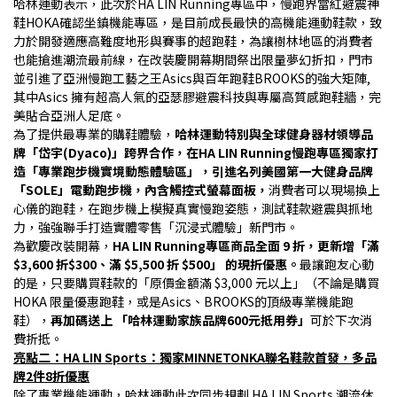
哈林運動表示，此次於HA LIN Running專區中，慢跑界當紅避震神
鞋HOKA確認坐鎮機能專區，是目前成長最快的高機能運動鞋款，致
力於開發適應高難度地形與賽事的超跑鞋，為讓樹林地區的消費者
也能搶進潮流最前線，在改裝慶開幕期間祭出限量夢幻折扣，門市
並引進了亞洲慢跑工藝之王Asics與百年跑鞋BROOKS的強大矩陣, 
其中Asics 擁有超高人氣的亞瑟膠避震科技與專屬高質感跑鞋牆，完
美貼合亞洲人足底。
為了提供最專業的購鞋體驗，
哈林運動特別與全球健身器材領導品
牌「岱宇(Dyaco)」跨界合作，在HA LIN Running慢跑專區獨家打
造「專業跑步機實境動態體驗區」，引進名列美國第一大健身品牌
「SOLE」電動跑步機，內含觸控式螢幕面板，
消費者可以現場換上
心儀的跑鞋，在跑步機上模擬真實慢跑姿態，測試鞋款避震與抓地
力，強強聯手打造實體零售「沉浸式體驗」新門市。
為歡慶改裝開幕，
HA LIN Running專區商品全面 9 折，更新增「滿 
$3,600 折$300、滿 $5,500 折 $500」 的現折優惠。
最讓跑友心動
的是，只要購買鞋款的「原價金額滿 $3,000 元以上」（不論是購買 
HOKA 限量優惠跑鞋，或是Asics、BROOKS的頂級專業機能跑
鞋），
再加碼送上 「哈林運動家族品牌600元抵用券」
可於下次消
費折抵。
亮點二：HA LIN Sports：獨家MINNETONKA聯名鞋款首發，多品
牌2件8折優惠
除了專業機能運動，哈林運動此次同步規劃 HA LIN Sports 潮流休