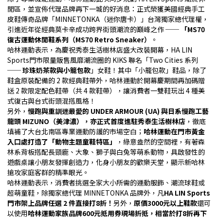
閒區，並宣佈代理品牌再下一城的好消息：正式榮獲美國經典手工
皮鞋傳奇品牌「MINNETONKA（迷你唐卡）」台灣獨家總代理權，
引進近年從經典莫卡辛成功跨界街頭潮流的巔峰之作 ── 
「MS70 
復古運動休閒鞋系列（MS70 Retro Sneaker）
。
哈林運動表示，為慶祝秀泰生活樹林店盛大改裝開幕，HA LIN 
Sports門市限量販售風靡潮流圈的 KIKS 聯名「Two Cities 系列 
── 
珍珠奶茶款與小籠包款
」女鞋！其中「小籠包款」鞋品，除了
鞋盒原裝配備的 2 款經典鞋帶外，哈林運動於開幕慶期間再加碼贈
送 2 款限定配色鞋帶（共 4 款鞋帶），讓消費者一雙鞋玩出 4 種美
式復古與台式街頭混搭風格！
另外，
慢跑與重訓迷最愛的 UNDER ARMOUR (UA) 與日系慢跑工藝
龍頭 MIZUNO（美津濃），亦正式首度進駐秀泰生活樹林店
，徹底
填補了大台北南區專業運動防護的市場空白；
哈林運動在門市黃金
入口處打造了「動物主題童鞋特區」
，綠意盎然的空間裡，有著森
林系背板搭配長頸鹿、大象、獅子與白兔等萌系動物，具啟發性的
遊戲桌讓小朋友發揮創造力，化身小朋友的歡樂天堂，顯示新哈林
搶攻家庭客群的精準眼光。
哈林運動表示，消費者挑選全家大小所需的運動服飾、潮流球鞋或
超萌童鞋，除獨家總代理 MINNETONKA 品牌外，凡
HA LIN Sports
門市架上品牌任選 2 件直接打8折！
另外，
原價3000元以上鞋款
還可
以使用
哈林運動家族品牌600元抵用券現場折抵，相當於打8折再下