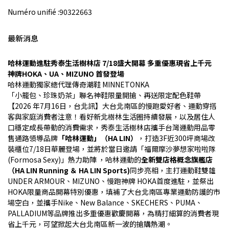
Numéro unifié :90322663
最新消息
哈林運動進駐秀泰生活樹林店 7/18盛大開幕 多重優惠現省上千元
神牌HOKA、UA、MIZUNO 首發登場
哈林運動獨家總代理傳奇潮鞋 MINNETONKA
「小籠包、珍珠奶茶」聯名神鞋限量開搶、再送限定配色鞋帶
【2026 年7月16日，台北訊】大台北南區的慢跑愛好者、運動穿搭
客與家庭消費者注意！看好新北樹林生活圈持續發展，以及居住人
口穩定成長帶動的消費需求，秀泰生活樹林店攜手台灣運動用品零
售通路領導品牌
「哈林運動」（HA LIN）
，打造3F近300坪商場改
裝櫃位7/18日華麗登場，並將於當日邀請「福爾摩沙夢想家啦啦隊 
(Formosa Sexy)」熱力助陣 ，哈林運動的
全新雙店格概念旗艦店
（HA LIN Running ＆ HA LIN Sports)
同步亮相，主打運動鞋雙雄
UNDER ARMOUR、MIZUNO、慢跑神牌 HOKA首度進駐，並祭出
HOKA限量商品開幕特別優惠，填補了大台北南區專業運動防護的市
場空白，並攜手Nike、New Balance、SKECHERS、PUMA、
PALLADIUM等品牌推出多重優惠歡慶開幕，為精打細算的消費者現
省上千元，可望掀起大台北南區新一波的搶購熱潮。