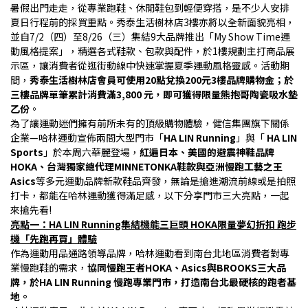
暑假出門走走，從專業跑鞋、休閒鞋包到輕便穿搭，是不少人安排
夏日行程前的採買重點。秀泰生活樹林店3樓亦將以全新面貌亮相，
並自7/2（四）至8/26（三）集結9大品牌推出「My Show Time運
動風格提案」，精選各式鞋款、包款與配件，於1樓規劃主打商品展
示區，讓消費者從逛街動線中快速掌握夏季運動風格靈感。活動期
間，
秀泰生活樹林店會員可使用20點兌換200元3樓品牌購物金；於
三樓品牌單筆累計消費滿3,800 元，即可獲得限量熊抱哥陶瓷吸水墊
乙份
。
為了讓運動迷們擁有前所未有的頂級購物體驗，健信集團旗下關係
企業—哈林運動宣佈兩間大型門市「
HA LIN Running
」與「 
HA LIN 
Sports
」於本周六華麗登場，
紅遍日本、美國的避震神鞋品牌
HOKA、台灣獨家總代理MINNETONKA鞋款與亞洲慢跑工藝之王
Asics
等多元運動品牌新款鞋品齊發，無論是搶進潮流前線或是拍照
打卡，都能在哈林運動獲得滿足感，以下分享門市三大亮點，一起
來搶先看!
亮點一：HA LIN Running集結機能三巨頭 HOKA限量夢幻折扣 跑步
機「先跑再買」體驗
作為運動用品通路領導品牌，哈林運動看到南台北地區消費者對專
業慢跑鞋的需求，
協同慢跑王者HOKA、Asics與BROOKS三大品
牌，於HA LIN Running 慢跑專業門市，打造南台北最硬核的跑者基
地。