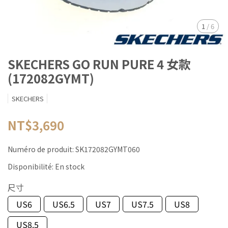
1
/
6
SKECHERS GO RUN PURE 4 女款
(172082GYMT)
SKECHERS
NT$3,690
Numéro de produit:
SK172082GYMT060
Disponibilité:
En stock
尺寸
US6
US6.5
US7
US7.5
US8
US8.5