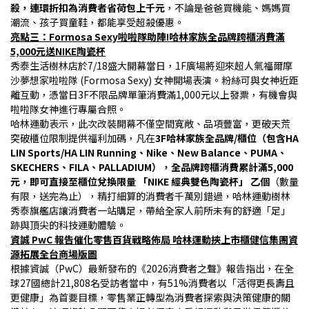
殺，連環折扣為消費者省荷包上千元
，不論是爸爸買機能、媽媽買
潮流、孩子買童鞋，都能享受超殺優惠。
亮點三：Formosa Sexy啦啦隊助陣!哈林家族全品牌跨櫃消費滿
5,000元送NIKE陶瓷杯
秀泰生活樹林店於7/18盛大開幕當日，1F廣場將迎來超人氣福爾摩
沙夢想家啦啦隊 (Formosa Sexy) 女神開場表演。粉絲可與女神近距
離互動，憑當日3F不限品牌單筆消費滿1,000元以上發票，有機會與
啦啦隊女神進行專屬合照。
哈林運動表示，此次改裝開幕不僅空間寬敞、品項豐富，更破天荒
突破櫃位限制提供福利加碼，凡在
3F哈林家族全品牌/櫃位（包含HA 
LIN Sports/HA LIN Running、Nike、New Balance、PUMA、
SKECHERS、FILA、PALLADIUM），全品牌跨櫃消費累計滿5,000 
元，即可直接至櫃位兌換限量 「NIKE 經典雙色陶瓷杯」 乙個
（數量
有限，送完為止），精打細算的消費者千萬別錯過，哈林運動樹林
秀泰旗艦店讓消費者一站購足，帶給全家人前所未有的舒適「足」
跡與頂尖的科技運動體驗。
資誠 PwC 報告催化零售百貨戰略佈局 哈林運動挾上市櫃健信集團資
源拓展全台商場版圖
根據資誠（PwC）最新發布的《2026消費者之聲》報告指出，在全
球27國總計21,808名受訪者當中，有51%消費者以「活得更長壽且
更健康」為首要目標，零售業正轉型為消費者探索與決策健康的關