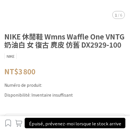
1
/
6
NIKE 休閒鞋 Wmns Waffle One VNTG
奶油白 女 復古 麂皮 仿舊 DX2929-100
NIKE
NT$3 800
Numéro de produit:
Disponibilité:
Inventaire insuffisant
Ce produit participe à la promotion
Épuisé, prévenez-moi lorsque le stock arrive