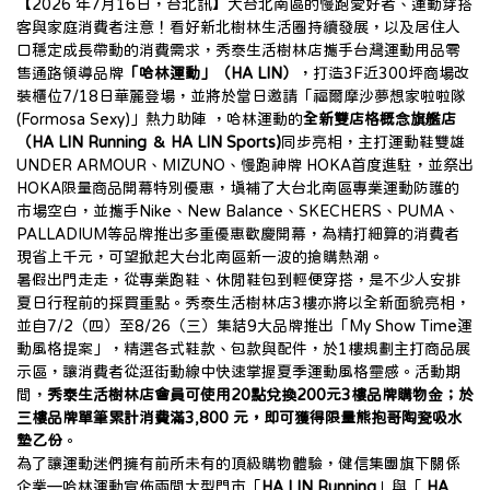
【2026 年7月16日，台北訊】大台北南區的慢跑愛好者、運動穿搭
客與家庭消費者注意！看好新北樹林生活圈持續發展，以及居住人
口穩定成長帶動的消費需求，秀泰生活樹林店攜手台灣運動用品零
售通路領導品牌
「哈林運動」（HA LIN）
，打造3F近300坪商場改
裝櫃位7/18日華麗登場，並將於當日邀請「福爾摩沙夢想家啦啦隊 
(Formosa Sexy)」熱力助陣 ，哈林運動的
全新雙店格概念旗艦店
（HA LIN Running ＆ HA LIN Sports)
同步亮相，主打運動鞋雙雄
UNDER ARMOUR、MIZUNO、慢跑神牌 HOKA首度進駐，並祭出
HOKA限量商品開幕特別優惠，填補了大台北南區專業運動防護的
市場空白，並攜手Nike、New Balance、SKECHERS、PUMA、
PALLADIUM等品牌推出多重優惠歡慶開幕，為精打細算的消費者
現省上千元，可望掀起大台北南區新一波的搶購熱潮。
暑假出門走走，從專業跑鞋、休閒鞋包到輕便穿搭，是不少人安排
夏日行程前的採買重點。秀泰生活樹林店3樓亦將以全新面貌亮相，
並自7/2（四）至8/26（三）集結9大品牌推出「My Show Time運
動風格提案」，精選各式鞋款、包款與配件，於1樓規劃主打商品展
示區，讓消費者從逛街動線中快速掌握夏季運動風格靈感。活動期
間，
秀泰生活樹林店會員可使用20點兌換200元3樓品牌購物金；於
三樓品牌單筆累計消費滿3,800 元，即可獲得限量熊抱哥陶瓷吸水
墊乙份
。
為了讓運動迷們擁有前所未有的頂級購物體驗，健信集團旗下關係
企業—哈林運動宣佈兩間大型門市「
HA LIN Running
」與「 
HA 