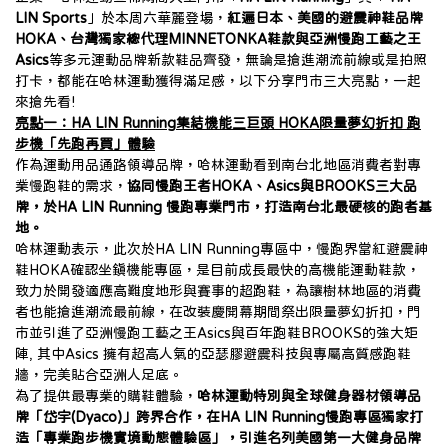
LIN Sports
」於本周六華麗登場，
紅遍日本、美國的避震神鞋品牌
HOKA、台灣獨家總代理MINNETONKA鞋款與亞洲慢跑工藝之王
Asics
等多元運動品牌新款鞋品齊發，無論是搶進潮流前線或是拍照
打卡，都能在哈林運動獲得滿足感，以下分享門市三大亮點，一起
來搶先看!
亮點一：HA LIN Running集結機能三巨頭 HOKA限量夢幻折扣 跑
步機「先跑再買」體驗
作為運動用品通路領導品牌，哈林運動看到南台北地區消費者對專
業慢跑鞋的需求，
協同慢跑王者HOKA、Asics與BROOKS三大品
牌，於HA LIN Running 慢跑專業門市，打造南台北最硬核的跑者基
地。
哈林運動表示，此次於HA LIN Running專區中，慢跑界當紅避震神
鞋HOKA確認坐鎮機能專區，是目前成長最快的高機能運動鞋款，
致力於開發適應高難度地形與賽事的超跑鞋，為讓樹林地區的消費
者也能搶進潮流最前線，在改裝慶開幕期間祭出限量夢幻折扣，門
市並引進了亞洲慢跑工藝之王Asics與百年跑鞋BROOKS的強大矩
陣, 其中Asics 擁有超高人氣的亞瑟膠避震科技與專屬高質感跑鞋
牆，完美貼合亞洲人足底。
為了提供最專業的購鞋體驗，
哈林運動特別與全球健身器材領導品
牌「岱宇(Dyaco)」跨界合作，在HA LIN Running慢跑專區獨家打
造「專業跑步機實境動態體驗區」，引進名列美國第一大健身品牌