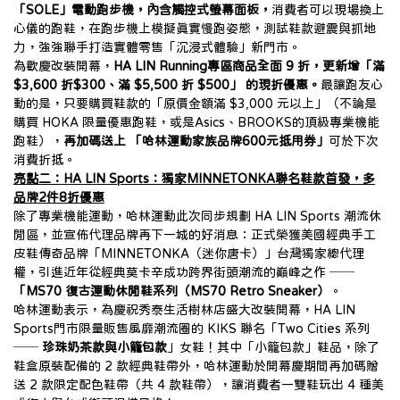
「SOLE」電動跑步機，內含觸控式螢幕面板，
消費者可以現場換上
心儀的跑鞋，在跑步機上模擬真實慢跑姿態，測試鞋款避震與抓地
力，強強聯手打造實體零售「沉浸式體驗」新門市。
為歡慶改裝開幕，
HA LIN Running專區商品全面 9 折，更新增「滿 
$3,600 折$300、滿 $5,500 折 $500」 的現折優惠。
最讓跑友心
動的是，只要購買鞋款的「原價金額滿 $3,000 元以上」（不論是
購買 HOKA 限量優惠跑鞋，或是Asics、BROOKS的頂級專業機能
跑鞋），
再加碼送上 「哈林運動家族品牌600元抵用券」
可於下次
消費折抵。
亮點二：HA LIN Sports：獨家MINNETONKA聯名鞋款首發，多
品牌2件8折優惠
除了專業機能運動，哈林運動此次同步規劃 HA LIN Sports 潮流休
閒區，並宣佈代理品牌再下一城的好消息：正式榮獲美國經典手工
皮鞋傳奇品牌「MINNETONKA（迷你唐卡）」台灣獨家總代理
權，引進近年從經典莫卡辛成功跨界街頭潮流的巔峰之作 ── 
「MS70 復古運動休閒鞋系列（MS70 Retro Sneaker）
。
哈林運動表示，為慶祝秀泰生活樹林店盛大改裝開幕，HA LIN 
Sports門市限量販售風靡潮流圈的 KIKS 聯名「Two Cities 系列 
── 
珍珠奶茶款與小籠包款
」女鞋！其中「小籠包款」鞋品，除了
鞋盒原裝配備的 2 款經典鞋帶外，哈林運動於開幕慶期間再加碼贈
送 2 款限定配色鞋帶（共 4 款鞋帶），讓消費者一雙鞋玩出 4 種美