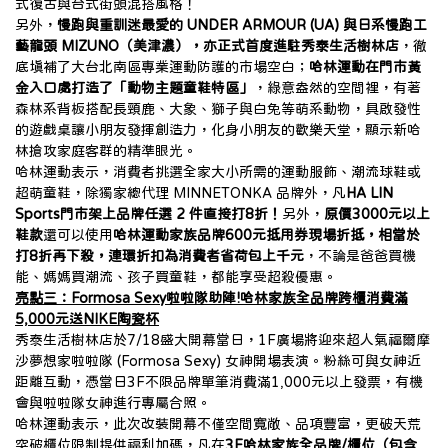
式復古與台式街頭混搭風格！
另外，
慢跑與重訓迷最愛的 UNDER ARMOUR (UA) 與日系慢跑工
藝龍頭 MIZUNO（美津濃），亦正式首度進駐秀泰生活樹林店
，徹
底填補了大台北南區專業運動防護的市場空白；
哈林運動在門市黃
金入口處打造了「動物主題童鞋特區」
，綠意盎然的空間裡，有著
森林系背板搭配長頸鹿、大象、獅子與白兔等萌系動物，具啟發性
的遊戲桌讓小朋友發揮創造力，化身小朋友的歡樂天堂，顯示新哈
林搶攻家庭客群的精準眼光。
哈林運動表示，消費者挑選全家大小所需的運動服飾、潮流球鞋或
超萌童鞋，除獨家總代理 MINNETONKA 品牌外，凡
HA LIN 
Sports門市架上品牌任選 2 件直接打8折！
另外，
原價3000元以上
鞋款
還可以使用
哈林運動家族品牌600元抵用券現場折抵，相當於
打8折再下殺，連環折扣為消費者省荷包上千元
，不論是爸爸買機
能、媽媽買潮流、孩子買童鞋，都能享受超殺優惠。
亮點三：Formosa Sexy啦啦隊助陣!哈林家族全品牌跨櫃消費滿
5,000元送NIKE陶瓷杯
秀泰生活樹林店於7/18盛大開幕當日，1F廣場將迎來超人氣福爾摩
沙夢想家啦啦隊 (Formosa Sexy) 女神開場表演。粉絲可與女神近
距離互動，憑當日3F不限品牌單筆消費滿1,000元以上發票，有機
會與啦啦隊女神進行專屬合照。
哈林運動表示，此次改裝開幕不僅空間寬敞、品項豐富，更破天荒
突破櫃位限制提供福利加碼，凡在
3F哈林家族全品牌/櫃位（包含