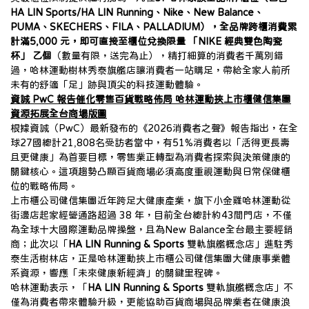
HA LIN Sports/HA LIN Running、Nike、New Balance、
PUMA、SKECHERS、FILA、PALLADIUM），全品牌跨櫃消費累
計滿5,000 元，即可直接至櫃位兌換限量 「NIKE 經典雙色陶瓷
杯」 乙個
（數量有限，送完為止），精打細算的消費者千萬別錯
過，哈林運動樹林秀泰旗艦店讓消費者一站購足，帶給全家人前所
未有的舒適「足」跡與頂尖的科技運動體驗。
資誠 PwC 報告催化零售百貨戰略佈局 哈林運動挾上市櫃健信集團
資源拓展全台商場版圖
根據資誠（PwC）最新發布的《2026消費者之聲》報告指出，在全
球27國總計21,808名受訪者當中，有51%消費者以「活得更長壽
且更健康」為首要目標，零售業正轉型為消費者探索與決策健康的
關鍵核心。這項趨勢凸顯百貨商場必須高度重視運動與日常保健櫃
位的戰略佈局。
上市櫃公司健信集團近年跨足大健康產業，旗下小金雞哈林運動從
街邊店起家經營通路超過 38 年，目前全台總計約43間門店，不僅
為全球十大國際運動品牌操盤，且為New Balance全台最主要經銷
商；此次以「
HA LIN Running & Sports 
雙軌旗艦概念店」進駐秀
泰生活樹林店，正是哈林運動挾上市櫃公司健信集團大健康事業體
系資源，響應「未來健康新經濟」的關鍵里程碑。
哈林運動表示，「
HA LIN Running & Sports 
雙軌旗艦概念店」不
僅為消費者帶來體驗升級，更能協助百貨商場與品牌業者在健康浪