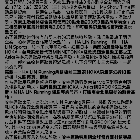
夏日行程前的採買重點。秀泰生活樹林店3樓亦將以全新面貌亮相，
並自7/2（四）至8/26（三）集結9大品牌推出「My Show Time運
動風格提案」，精選各式鞋款、包款與配件，於1樓規劃主打商品展
示區，讓消費者從逛街動線中快速掌握夏季運動風格靈感。活動期
間，
秀泰生活樹林店會員可使用20點兌換200元3樓品牌購物金；於
三樓品牌單筆累計消費滿3,800 元，即可獲得限量熊抱哥陶瓷吸水
墊乙份
。
為了讓運動迷們擁有前所未有的頂級購物體驗，健信集團旗下關係
企業—哈林運動宣佈兩間大型門市「
HA LIN Running
」與「 
HA 
LIN Sports
」於本周六華麗登場，
紅遍日本、美國的避震神鞋品牌
HOKA、台灣獨家總代理MINNETONKA鞋款與亞洲慢跑工藝之王
Asics
等多元運動品牌新款鞋品齊發，無論是搶進潮流前線或是拍照
打卡，都能在哈林運動獲得滿足感，以下分享門市三大亮點，一起
來搶先看!
亮點一：HA LIN Running集結機能三巨頭 HOKA限量夢幻折扣 跑
步機「先跑再買」體驗
作為運動用品通路領導品牌，哈林運動看到南台北地區消費者對專
業慢跑鞋的需求，
協同慢跑王者HOKA、Asics與BROOKS三大品
牌，於HA LIN Running 慢跑專業門市，打造南台北最硬核的跑者基
地。
哈林運動表示，此次於HA LIN Running專區中，慢跑界當紅避震神
鞋HOKA確認坐鎮機能專區，是目前成長最快的高機能運動鞋款，
致力於開發適應高難度地形與賽事的超跑鞋，為讓樹林地區的消費
者也能搶進潮流最前線，在改裝慶開幕期間祭出限量夢幻折扣，門
市並引進了亞洲慢跑工藝之王Asics與百年跑鞋BROOKS的強大矩
陣, 其中Asics 擁有超高人氣的亞瑟膠避震科技與專屬高質感跑鞋
牆，完美貼合亞洲人足底。
為了提供最專業的購鞋體驗，
哈林運動特別與全球健身器材領導品