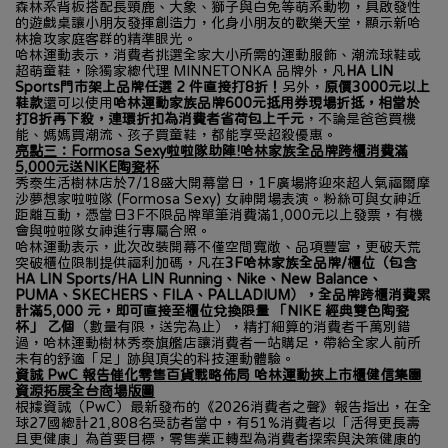
森林系背板搭配長頸鹿、大象、獅子與白兔等萌系動物，具啟發性
的遊戲桌讓小朋友發揮創造力，化身小朋友的歡樂天堂，顯示新哈
林搶攻家庭客群的精準眼光。
哈林運動表示，消費者挑選全家大小所需的運動服飾、潮流球鞋或
超萌童鞋，除獨家總代理 MINNETONKA 品牌外，凡
HA LIN 
Sports門市架上品牌任選 2 件直接打8折！
另外，
原價3000元以上
鞋款
還可以使用
哈林運動家族品牌600元抵用券現場折抵，相當於
打8折再下殺，連環折扣為消費者省荷包上千元
，不論是爸爸買機
能、媽媽買潮流、孩子買童鞋，都能享受超殺優惠。
亮點三：Formosa Sexy啦啦隊助陣!哈林家族全品牌跨櫃消費滿
5,000元送NIKE陶瓷杯
秀泰生活樹林店於7/18盛大開幕當日，1F廣場將迎來超人氣福爾摩
沙夢想家啦啦隊 (Formosa Sexy) 女神開場表演。粉絲可與女神近
距離互動，憑當日3F不限品牌單筆消費滿1,000元以上發票，有機
會與啦啦隊女神進行專屬合照。
哈林運動表示，此次改裝開幕不僅空間寬敞、品項豐富，更破天荒
突破櫃位限制提供福利加碼，凡在
3F哈林家族全品牌/櫃位（包含
HA LIN Sports/HA LIN Running、Nike、New Balance、
PUMA、SKECHERS、FILA、PALLADIUM），全品牌跨櫃消費累
計滿5,000 元，即可直接至櫃位兌換限量 「NIKE 經典雙色陶瓷
杯」 乙個
（數量有限，送完為止），精打細算的消費者千萬別錯
過，哈林運動樹林秀泰旗艦店讓消費者一站購足，帶給全家人前所
未有的舒適「足」跡與頂尖的科技運動體驗。
資誠 PwC 報告催化零售百貨戰略佈局 哈林運動挾上市櫃健信集團
資源拓展全台商場版圖
根據資誠（PwC）最新發布的《2026消費者之聲》報告指出，在全
球27國總計21,808名受訪者當中，有51%消費者以「活得更長壽
且更健康」為首要目標，零售業正轉型為消費者探索與決策健康的