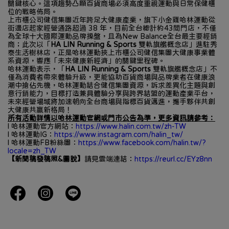
關鍵核心。這項趨勢凸顯百貨商場必須高度重視運動與日常保健櫃
位的戰略佈局。
上市櫃公司健信集團近年跨足大健康產業，旗下小金雞哈林運動從
街邊店起家經營通路超過 38 年，目前全台總計約43間門店，不僅
為全球十大國際運動品牌操盤，且為New Balance全台最主要經銷
商；此次以「
HA LIN Running & Sports 
雙軌旗艦概念店」進駐秀
泰生活樹林店，正是哈林運動挾上市櫃公司健信集團大健康事業體
系資源，響應「未來健康新經濟」的關鍵里程碑。
哈林運動表示，「
HA LIN Running & Sports 
雙軌旗艦概念店」不
僅為消費者帶來體驗升級，更能協助百貨商場與品牌業者在健康浪
潮中搶佔先機，哈林運動結合健信集團資源，訴求差異化主題與創
意行銷能力，目標打造兼具體驗分享與跨界結盟的運動產業平台，
未來經營場域將加速朝向全台商場與指標百貨邁進，攜手夥伴共創
大健康共贏新格局！
所有活動詳情以哈林運動官網或門市公告為準，更多資訊請參考：
l 哈林運動官方網站：
https://www.halin.com.tw/zh-TW
l 哈林運動IG：
https://www.instagram.com/halin_tw/
l 哈林運動FB粉絲團：
https://www.facebook.com/halin.tw/?
locale=zh_TW
【新聞稿發稿照&圖說】
請見雲端連結：
https://reurl.cc/EYz8nn