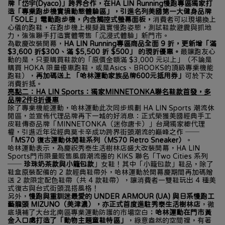
牌「岱宇(Dyaco)」跨界合作，在HA LIN Running慢跑專區獨家打
造「專業跑步機實境動態體驗區」，引進名列美國第一大健身品牌
「SOLE」電動跑步機，內含觸控式螢幕面板，
消費者可以現場換上
心儀的跑鞋，在跑步機上模擬真實慢跑姿態，測試鞋款避震與抓地
力，強強聯手打造實體零售「沉浸式體驗」新門市。
為歡慶改裝開幕，
HA LIN Running專區商品全面 9 折，更新增「滿 
$3,600 折$300、滿 $5,500 折 $500」 的現折優惠。
最讓跑友心
動的是，只要購買鞋款的「原價金額滿 $3,000 元以上」（不論是
購買 HOKA 限量優惠跑鞋，或是Asics、BROOKS的頂級專業機能
跑鞋），
再加碼送上 「哈林運動家族品牌600元抵用券」
可於下次
消費折抵。
亮點二：HA LIN Sports：獨家MINNETONKA聯名鞋款首發，多
品牌2件8折優惠
除了專業機能運動，哈林運動此次同步規劃 HA LIN Sports 潮流休
閒區，並宣佈代理品牌再下一城的好消息：正式榮獲美國經典手工
皮鞋傳奇品牌「MINNETONKA（迷你唐卡）」台灣獨家總代理
權，引進近年從經典莫卡辛成功跨界街頭潮流的巔峰之作 ── 
「MS70 復古運動休閒鞋系列（MS70 Retro Sneaker）
。
哈林運動表示，為慶祝秀泰生活樹林店盛大改裝開幕，HA LIN 
Sports門市限量販售風靡潮流圈的 KIKS 聯名「Two Cities 系列 
── 
珍珠奶茶款與小籠包款
」女鞋！其中「小籠包款」鞋品，除了
鞋盒原裝配備的 2 款經典鞋帶外，哈林運動於開幕慶期間再加碼贈
送 2 款限定配色鞋帶（共 4 款鞋帶），讓消費者一雙鞋玩出 4 種美
式復古與台式街頭混搭風格！
另外，
慢跑與重訓迷最愛的 UNDER ARMOUR (UA) 與日系慢跑工
藝龍頭 MIZUNO（美津濃），亦正式首度進駐秀泰生活樹林店
，徹
底填補了大台北南區專業運動防護的市場空白；
哈林運動在門市黃
金入口處打造了「動物主題童鞋特區」
，綠意盎然的空間裡，有著