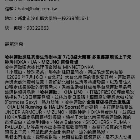
信箱：halin@halin.com.tw
地址：新北市汐止區大同路一段239號16-1
統一編號：90322663
最新消息
哈林運動進駐秀泰生活樹林店 7/18盛大開幕 多重優惠現省上千元
神牌HOKA、UA、MIZUNO 首發登場
哈林運動獨家總代理傳奇潮鞋 MINNETONKA
「小籠包、珍珠奶茶」聯名神鞋限量開搶、再送限定配色鞋帶
【2026 年7月16日，台北訊】大台北南區的慢跑愛好者、運動穿搭
客與家庭消費者注意！看好新北樹林生活圈持續發展，以及居住人
口穩定成長帶動的消費需求，秀泰生活樹林店攜手台灣運動用品零
售通路領導品牌
「哈林運動」（HA LIN）
，打造3F近300坪商場改
裝櫃位7/18日華麗登場，並將於當日邀請「福爾摩沙夢想家啦啦隊 
(Formosa Sexy)」熱力助陣 ，哈林運動的
全新雙店格概念旗艦店
（HA LIN Running ＆ HA LIN Sports)
同步亮相，主打運動鞋雙雄
UNDER ARMOUR、MIZUNO、慢跑神牌 HOKA首度進駐，並祭出
HOKA限量商品開幕特別優惠，填補了大台北南區專業運動防護的
市場空白，並攜手Nike、New Balance、SKECHERS、PUMA、
PALLADIUM等品牌推出多重優惠歡慶開幕，為精打細算的消費者
現省上千元，可望掀起大台北南區新一波的搶購熱潮。
暑假出門走走，從專業跑鞋、休閒鞋包到輕便穿搭，是不少人安排