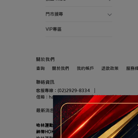
門市搜尋
VIP專區
關於我們
查詢
關於我們
我的帳戶
退款政策
服務
聯絡資訊
客服專線：(02)2929-8334
信箱：halin@halin.com.tw
地址：新北市汐止區大
最新消息
哈林運動進駐秀泰生活樹林店 7/18盛大開幕 多重優
神牌HOKA、UA、MIZUNO 首發登場