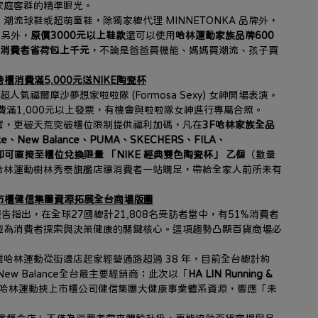
家庭客群的精準眼光。
流球鞋或超萌童鞋，除獨家總代理 MINNETONKA 品牌外，
！
另外，
原價3000元以上鞋款
還可以使用
哈林運動家族品牌600
為消費者省荷包上千元
，不論是爸爸買機能、媽媽買潮流、孩子買
跨櫃消費滿5,000元送NIKE陶瓷杯
氣福爾摩沙夢想家啦啦隊 (Formosa Sexy) 女神開場表演。
費滿1,000元以上發票，有機會與啦啦隊女神進行專屬合照。
富，更破天荒突破櫃位限制提供福利加碼，凡在
3F哈林家族全品
Nike、New Balance、PUMA、SKECHERS、FILA、
，即可直接至櫃位兌換限量 「NIKE 經典雙色陶瓷杯」 乙個
（數量
哈林運動樹林秀泰旗艦店讓消費者一站購足，帶給全家人前所未有
上市櫃健信集團資源拓展全台商場版圖
告指出，在全球27國總計21,808名受訪者當中，有51%消費者
型為消費者探索與決策健康的關鍵核心。這項趨勢凸顯百貨商場必
哈林運動從街邊店起家經營通路超過 38 年，目前全台總計約
w Balance全台最主要經銷商；此次以「
HA LIN Running & 
哈林運動挾上市櫃公司健信集團大健康事業體系資源，響應「未