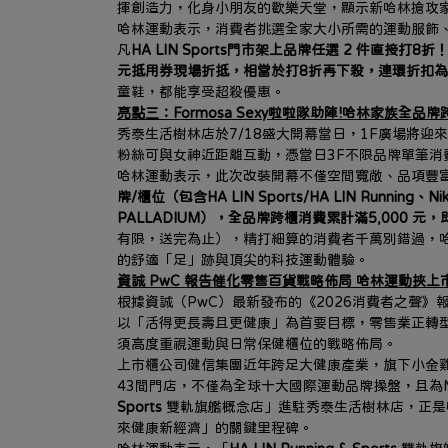
揮創造力，化身小朋友的歡樂天堂，顯示新哈林搶攻
哈林運動表示，消費者挑選全家大小所需的運動服飾、潮
凡
HA LIN Sports門市架上品牌任選 2 件直接打8折
元抵用券現場折抵，相當於打8折再下殺，連環折扣
童鞋，都能享受超殺優惠。
亮點三：Formosa Sexy啦啦隊助陣!哈林家族全品牌
秀泰生活樹林店於7/18盛大開幕當日，1F廣場將迎來超人
粉絲可與女神近距離互動，憑當日3F不限品牌單筆消
哈林運動表示，此次改裝開幕不僅空間寬敞、品項豐
牌/櫃位（包含HA LIN Sports/HA LIN Running、
PALLADIUM），全品牌跨櫃消費累計滿5,000 元
有限，送完為止），精打細算的消費者千萬別錯過，
的舒適「足」跡與頂尖的科技運動體驗。
資誠 PwC 報告催化零售百貨戰略佈局 哈林運動挾
根據資誠（PwC）最新發布的《2026消費者之聲》報
以「活得更長壽且更健康」為首要目標，零售業正轉
須高度重視運動與日常保健櫃位的戰略佈局。
上市櫃公司健信集團近年跨足大健康產業，旗下小金雞
43間門店，不僅為全球十大國際運動品牌操盤，且為Ne
Sports 
雙軌旗艦概念店」進駐秀泰生活樹林店，正是
來健康新經濟」的關鍵里程碑。