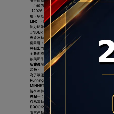
哈林運動獨家總代理傳奇潮鞋 MINNETONKA
「小籠包、珍珠奶茶」聯名神鞋限量開搶、再送限定
【2026 年7月16日，台北訊】大台北南區的慢跑
展，以及居住人口穩定成長帶動的消費需求，秀泰生
LIN）
，打造3F近300坪商場改裝櫃位7/18日華麗登場
熱力助陣 ，哈林運動的
全新雙店格概念旗艦店（HA LIN Ru
UNDER ARMOUR、MIZUNO、慢跑神牌 HO
專業運動防護的市場空白，並攜手Nike、New Balan
慶開幕，為精打細算的消費者現省上千元，可望掀起
暑假出門走走，從專業跑鞋、休閒鞋包到輕便穿搭，
全新面貌亮相，並自7/2（四）至8/26（三）集結9大
款與配件，於1樓規劃主打商品展示區，讓消費者從
店會員可使用20點兌換200元3樓品牌購物金；於三
乙份
。
為了讓運動迷們擁有前所未有的頂級購物體驗，健信
Running
」與「 
HA LIN Sports
」於本周六華麗登場
MINNETONKA鞋款與亞洲慢跑工藝之王Asics
等多元
能在哈林運動獲得滿足感，以下分享門市三大亮點，一
亮點一：HA LIN Running集結機能三巨頭 HOK
作為運動用品通路領導品牌，哈林運動看到南台北地
BROOKS三大品牌，於HA LIN Running 慢
哈林運動表示，此次於HA LIN Running專區中