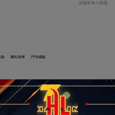
請重新輸入篩選
條款
隱私政策
門市據點
同路一段239號16-1
統一編號：90322663
惠現省上千元