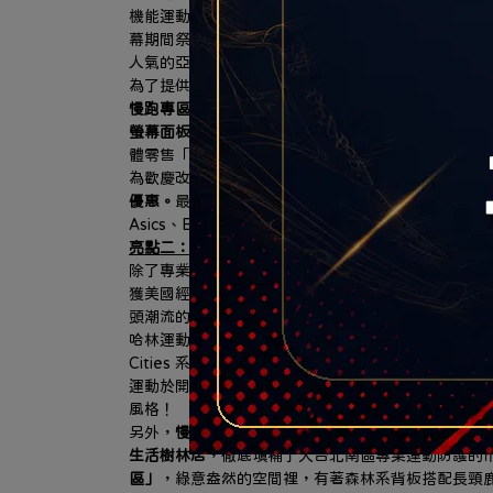
機能運動鞋款，致力於開發適應高難度地形與賽事的
幕期間祭出限量夢幻折扣，門市並引進了亞洲慢跑工藝之王A
人氣的亞瑟膠避震科技與專屬高質感跑鞋牆，完美貼
為了提供最專業的購鞋體驗，
哈林運動特別與全球健身器材
慢跑專區獨家打造「專業跑步機實境動態體驗區」，引
螢幕面板，
消費者可以現場換上心儀的跑鞋，在跑步
體零售「沉浸式體驗」新門市。
為歡慶改裝開幕，
HA LIN Running專區商品全面 9
優惠。
最讓跑友心動的是，只要購買鞋款的「原價金額滿 
Asics、BROOKS的頂級專業機能跑鞋），
再加碼送上
亮點二：HA LIN Sports：獨家MINNETONKA
除了專業機能運動，哈林運動此次同步規劃 HA LIN 
獲美國經典手工皮鞋傳奇品牌「MINNETONKA
頭潮流的巔峰之作 ── 
「MS70 復古運動休閒鞋系列（MS
哈林運動表示，為慶祝秀泰生活樹林店盛大改裝開幕，HA L
Cities 系列 ── 
珍珠奶茶款與小籠包款
」女鞋！其中
運動於開幕慶期間再加碼贈送 2 款限定配色鞋帶（共 
風格！
另外，
慢跑與重訓迷最愛的 UNDER ARMOUR (
生活樹林店
，徹底填補了大台北南區專業運動防護的
區」
，綠意盎然的空間裡，有著森林系背板搭配長頸