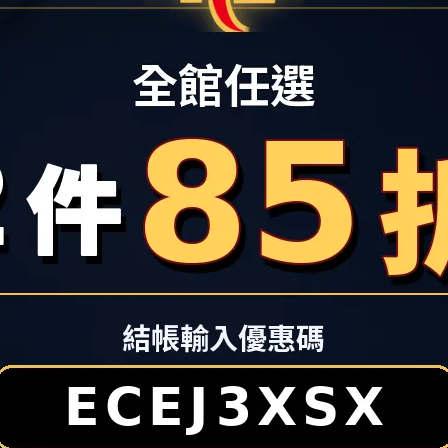
配色鞋帶
愛好者、運動穿搭客與家庭消費者注意！看好新北樹林生活圈持續發
活樹林店攜手台灣運動用品零售通路領導品牌
「哈林運動」（HA 
，並將於當日邀請「福爾摩沙夢想家啦啦隊 (Formosa Sexy)」
nning ＆ HA LIN Sports)
同步亮相，主打運動鞋雙雄
KA首度進駐，並祭出HOKA限量商品開幕特別優惠，填補了大台北南區
ce、SKECHERS、PUMA、PALLADIUM等品牌推出多重優惠歡
大台北南區新一波的搶購熱潮。
是不少人安排夏日行程前的採買重點。秀泰生活樹林店3樓亦將以
品牌推出「My Show Time運動風格提案」，精選各式鞋款、包
逛街動線中快速掌握夏季運動風格靈感。活動期間，
秀泰生活樹林
樓品牌單筆累計消費滿3,800 元，即可獲得限量熊抱哥陶瓷吸水墊
集團旗下關係企業—哈林運動宣佈兩間大型門市「
HA LIN 
，
紅遍日本、美國的避震神鞋品牌HOKA、台灣獨家總代理
運動品牌新款鞋品齊發，無論是搶進潮流前線或是拍照打卡，都
起來搶先看!
A限量夢幻折扣 跑步機「先跑再買」體驗
區消費者對專業慢跑鞋的需求，
協同慢跑王者HOKA、Asics與
跑專業門市，打造南台北最硬核的跑者基地。
，慢跑界當紅避震神鞋HOKA確認坐鎮機能專區，是目前成長最快的高