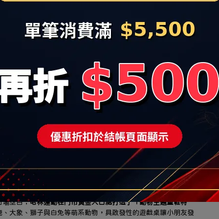
超跑鞋，為讓樹林地區的消費者也能搶進潮流最前線，在改裝慶開
sics與百年跑鞋BROOKS的強大矩陣, 其中Asics 擁有超高
合亞洲人足底。
領導品牌「岱宇(Dyaco)」跨界合作，在HA LIN Running
進名列美國第一大健身品牌「SOLE」電動跑步機，內含觸控式
機上模擬真實慢跑姿態，測試鞋款避震與抓地力，強強聯手打造實
 折，更新增「滿 $3,600 折$300、滿 $5,500 折 $500」 的現折
$3,000 元以上」（不論是購買 HOKA 限量優惠跑鞋，或是
 「哈林運動家族品牌600元抵用券」
可於下次消費折抵。
聯名鞋款首發，多品牌2件8折優惠
Sports 潮流休閒區，並宣佈代理品牌再下一城的好消息：正式榮
（迷你唐卡）」台灣獨家總代理權，引進近年從經典莫卡辛成功跨界街
70 Retro Sneaker）
。
IN Sports門市限量販售風靡潮流圈的 KIKS 聯名「Two 
「小籠包款」鞋品，除了鞋盒原裝配備的 2 款經典鞋帶外，哈林
4 款鞋帶），讓消費者一雙鞋玩出 4 種美式復古與台式街頭混搭
UA) 與日系慢跑工藝龍頭 MIZUNO（美津濃），亦正式首度進駐秀泰
市場空白；
哈林運動在門市黃金入口處打造了「動物主題童鞋特
鹿、大象、獅子與白兔等萌系動物，具啟發性的遊戲桌讓小朋友發