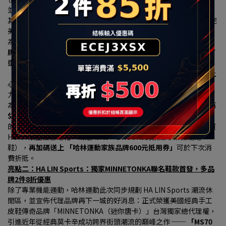
並引進了亞洲慢跑工藝之王Asics與百年跑鞋BROOKS的強大矩陣, 
其中Asics 擁有超高人氣的亞瑟膠避震科技與專屬高質感跑鞋牆，完
美貼合亞洲人足底。
為了提供最專業的購鞋體驗，
哈林運動特別與全球健身器材領導品
牌「岱宇(Dyaco)」跨界合作，在HA LIN Running慢跑專區獨家打
造「專業跑步機實境動態體驗區」，引進名列美國第一大健身品牌
「SOLE」電動跑步機，內含觸控式螢幕面板，
消費者可以現場換上
心儀的跑鞋，在跑步機上模擬真實慢跑姿態，測試鞋款避震與抓地
力，強強聯手打造實體零售「沉浸式體驗」新門市。
為歡慶改裝開幕，
HA LIN Running專區商品全面 9 折，更新增「滿 
$3,600 折$300、滿 $5,500 折 $500」 的現折優惠。
最讓跑友心動
的是，只要購買鞋款的「原價金額滿 $3,000 元以上」（不論是購買 
HOKA 限量優惠跑鞋，或是Asics、BROOKS的頂級專業機能跑
鞋），
再加碼送上 「哈林運動家族品牌600元抵用券」
可於下次消
費折抵。
亮點二：HA LIN Sports：獨家MINNETONKA聯名鞋款首發，多品
牌2件8折優惠
除了專業機能運動，哈林運動此次同步規劃 HA LIN Sports 潮流休
閒區，並宣佈代理品牌再下一城的好消息：正式榮獲美國經典手工
皮鞋傳奇品牌「MINNETONKA（迷你唐卡）」台灣獨家總代理權，
引進近年從經典莫卡辛成功跨界街頭潮流的巔峰之作 ── 
「MS70 