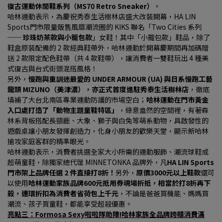
復古運動休閒鞋系列（MS70 Retro Sneaker）
。
哈林運動表示，為慶祝秀泰生活樹林店盛大改裝開幕，HA LIN 
Sports門市限量販售風靡潮流圈的 KIKS 聯名「Two Cities 系列 
── 
珍珠奶茶款與小籠包款
」女鞋！其中「小籠包款」鞋品，除了
鞋盒原裝配備的 2 款經典鞋帶外，哈林運動於開幕慶期間再加碼贈
送 2 款限定配色鞋帶（共 4 款鞋帶），讓消費者一雙鞋玩出 4 種美
式復古與台式街頭混搭風格！
另外，
慢跑與重訓迷最愛的 UNDER ARMOUR (UA) 與日系慢跑工藝
龍頭 MIZUNO（美津濃），亦正式首度進駐秀泰生活樹林店
，徹底
填補了大台北南區專業運動防護的市場空白；
哈林運動在門市黃金
入口處打造了「動物主題童鞋特區」
，綠意盎然的空間裡，有著森
林系背板搭配長頸鹿、大象、獅子與白兔等萌系動物，具啟發性的
遊戲桌讓小朋友發揮創造力，化身小朋友的歡樂天堂，顯示新哈林
搶攻家庭客群的精準眼光。
哈林運動表示，消費者挑選全家大小所需的運動服飾、潮流球鞋或
超萌童鞋，除獨家總代理 MINNETONKA 品牌外，凡
HA LIN Sports
門市架上品牌任選 2 件直接打8折！
另外，
原價3000元以上鞋款
還可
以使用
哈林運動家族品牌600元抵用券現場折抵，相當於打8折再下
殺，連環折扣為消費者省荷包上千元
，不論是爸爸買機能、媽媽買
潮流、孩子買童鞋，都能享受超殺優惠。
亮點三：Formosa Sexy啦啦隊助陣!哈林家族全品牌跨櫃消費滿