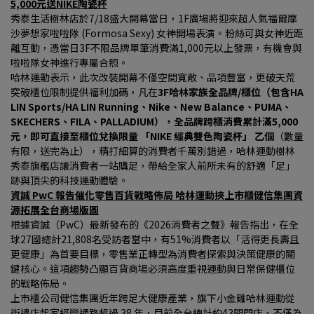
5,000元送NIKE陶瓷杯
秀泰生活樹林店於7/18盛大開幕當日，1F廣場將迎來超人氣福爾摩
沙夢想家啦啦隊 (Formosa Sexy) 女神開場表演。粉絲可與女神近距
離互動，憑當日3F不限品牌單筆消費滿1,000元以上發票，有機會與
啦啦隊女神進行專屬合照。
哈林運動表示，此次改裝開幕不僅空間寬敞、品項豐富，更破天荒
突破櫃位限制提供福利加碼，凡在
3F哈林家族全品牌/櫃位（包含HA 
LIN Sports/HA LIN Running、Nike、New Balance、PUMA、
SKECHERS、FILA、PALLADIUM），全品牌跨櫃消費累計滿5,000 
元，即可直接至櫃位兌換限量 「NIKE 經典雙色陶瓷杯」 乙個
（數量
有限，送完為止），精打細算的消費者千萬別錯過，哈林運動樹林
秀泰旗艦店讓消費者一站購足，帶給全家人前所未有的舒適「足」
跡與頂尖的科技運動體驗。
資誠 PwC 報告催化零售百貨戰略佈局 哈林運動挾上市櫃健信集團資
源拓展全台商場版圖
根據資誠（PwC）最新發布的《2026消費者之聲》報告指出，在全
球27國總計21,808名受訪者當中，有51%消費者以「活得更長壽且
更健康」為首要目標，零售業正轉型為消費者探索與決策健康的關
鍵核心。這項趨勢凸顯百貨商場必須高度重視運動與日常保健櫃位
的戰略佈局。
上市櫃公司健信集團近年跨足大健康產業，旗下小金雞哈林運動從
街邊店起家經營通路超過 38 年，目前全台總計約43間門店，不僅為