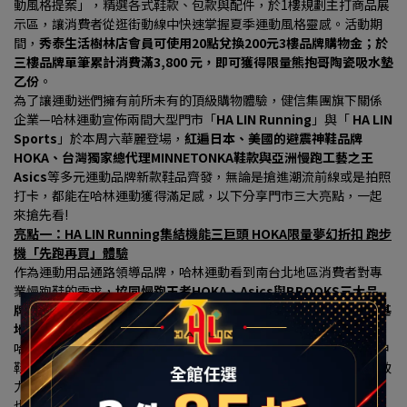
動風格提案」，精選各式鞋款、包款與配件，於1樓規劃主打商品展
示區，讓消費者從逛街動線中快速掌握夏季運動風格靈感。活動期
間，
秀泰生活樹林店會員可使用20點兌換200元3樓品牌購物金；於
三樓品牌單筆累計消費滿3,800 元，即可獲得限量熊抱哥陶瓷吸水墊
乙份
。
為了讓運動迷們擁有前所未有的頂級購物體驗，健信集團旗下關係
企業—哈林運動宣佈兩間大型門市「
HA LIN Running
」與「 
HA LIN 
Sports
」於本周六華麗登場，
紅遍日本、美國的避震神鞋品牌
HOKA、台灣獨家總代理MINNETONKA鞋款與亞洲慢跑工藝之王
Asics
等多元運動品牌新款鞋品齊發，無論是搶進潮流前線或是拍照
打卡，都能在哈林運動獲得滿足感，以下分享門市三大亮點，一起
來搶先看!
亮點一：HA LIN Running集結機能三巨頭 HOKA限量夢幻折扣 跑步
機「先跑再買」體驗
作為運動用品通路領導品牌，哈林運動看到南台北地區消費者對專
業慢跑鞋的需求，
協同慢跑王者HOKA、Asics與BROOKS三大品
牌，於HA LIN Running 慢跑專業門市，打造南台北最硬核的跑者基
地。
哈林運動表示，此次於HA LIN Running專區中，慢跑界當紅避震神
鞋HOKA確認坐鎮機能專區，是目前成長最快的高機能運動鞋款，致
力於開發適應高難度地形與賽事的超跑鞋，為讓樹林地區的消費者
也能搶進潮流最前線，在改裝慶開幕期間祭出限量夢幻折扣，門市