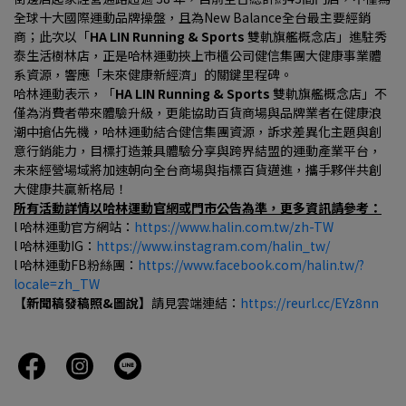
全球十大國際運動品牌操盤，且為New Balance全台最主要經銷
商；此次以「
HA LIN Running & Sports 
雙軌旗艦概念店」進駐秀
泰生活樹林店，正是哈林運動挾上市櫃公司健信集團大健康事業體
系資源，響應「未來健康新經濟」的關鍵里程碑。
哈林運動表示，「
HA LIN Running & Sports 
雙軌旗艦概念店」不
僅為消費者帶來體驗升級，更能協助百貨商場與品牌業者在健康浪
潮中搶佔先機，哈林運動結合健信集團資源，訴求差異化主題與創
意行銷能力，目標打造兼具體驗分享與跨界結盟的運動產業平台，
未來經營場域將加速朝向全台商場與指標百貨邁進，攜手夥伴共創
大健康共贏新格局！
所有活動詳情以哈林運動官網或門市公告為準，更多資訊請參考：
l 哈林運動官方網站：
https://www.halin.com.tw/zh-TW
l 哈林運動IG：
https://www.instagram.com/halin_tw/
l 哈林運動FB粉絲團：
https://www.facebook.com/halin.tw/?
locale=zh_TW
【新聞稿發稿照&圖說】
請見雲端連結：
https://reurl.cc/EYz8nn