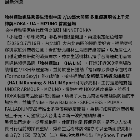
最新消息
哈林運動進駐秀泰生活樹林店 7/18盛大開幕 多重優惠現省上千元
神牌HOKA、UA、MIZUNO 首發登場
哈林運動獨家總代理傳奇潮鞋 MINNETONKA
「小籠包、珍珠奶茶」聯名神鞋限量開搶、再送限定配色鞋帶
【2026 年7月16日，台北訊】大台北南區的慢跑愛好者、運動穿搭
客與家庭消費者注意！看好新北樹林生活圈持續發展，以及居住人
口穩定成長帶動的消費需求，秀泰生活樹林店攜手台灣運動用品零
售通路領導品牌
「哈林運動」（HA LIN）
，打造3F近300坪商場改
裝櫃位7/18日華麗登場，並將於當日邀請「福爾摩沙夢想家啦啦隊 
(Formosa Sexy)」熱力助陣 ，哈林運動的
全新雙店格概念旗艦店
（HA LIN Running ＆ HA LIN Sports)
同步亮相，主打運動鞋雙雄
UNDER ARMOUR、MIZUNO、慢跑神牌 HOKA首度進駐，並祭出
HOKA限量商品開幕特別優惠，填補了大台北南區專業運動防護的市
場空白，並攜手Nike、New Balance、SKECHERS、PUMA、
PALLADIUM等品牌推出多重優惠歡慶開幕，為精打細算的消費者現
省上千元，可望掀起大台北南區新一波的搶購熱潮。
暑假出門走走，從專業跑鞋、休閒鞋包到輕便穿搭，是不少人安排
夏日行程前的採買重點。秀泰生活樹林店3樓亦將以全新面貌亮相，
並自7/2（四）至8/26（三）集結9大品牌推出「My Show Time運