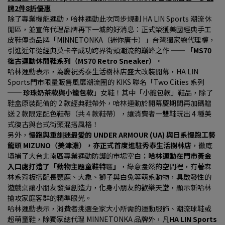
牌2件8折優惠
除了專業機能運動，哈林運動此次同步規劃 HA LIN Sports 潮流休
閒區，並宣佈代理品牌再下一城的好消息：正式榮獲美國經典手工
皮鞋傳奇品牌「MINNETONKA（迷你唐卡）」台灣獨家總代理權，
引進近年從經典莫卡辛成功跨界街頭潮流的巔峰之作 ── 
「MS70 
復古運動休閒鞋系列（MS70 Retro Sneaker）
。
哈林運動表示，為慶祝秀泰生活樹林店盛大改裝開幕，HA LIN 
Sports門市限量販售風靡潮流圈的 KIKS 聯名「Two Cities 系列 
── 
珍珠奶茶款與小籠包款
」女鞋！其中「小籠包款」鞋品，除了
鞋盒原裝配備的 2 款經典鞋帶外，哈林運動於開幕慶期間再加碼贈
送 2 款限定配色鞋帶（共 4 款鞋帶），讓消費者一雙鞋玩出 4 種美
式復古與台式街頭混搭風格！
另外，
慢跑與重訓迷最愛的 UNDER ARMOUR (UA) 與日系慢跑工藝
龍頭 MIZUNO（美津濃），亦正式首度進駐秀泰生活樹林店
，徹底
填補了大台北南區專業運動防護的市場空白；
哈林運動在門市黃金
入口處打造了「動物主題童鞋特區」
，綠意盎然的空間裡，有著森
林系背板搭配長頸鹿、大象、獅子與白兔等萌系動物，具啟發性的
遊戲桌讓小朋友發揮創造力，化身小朋友的歡樂天堂，顯示新哈林
搶攻家庭客群的精準眼光。
哈林運動表示，消費者挑選全家大小所需的運動服飾、潮流球鞋或
超萌童鞋，除獨家總代理 MINNETONKA 品牌外，凡
HA LIN Sports