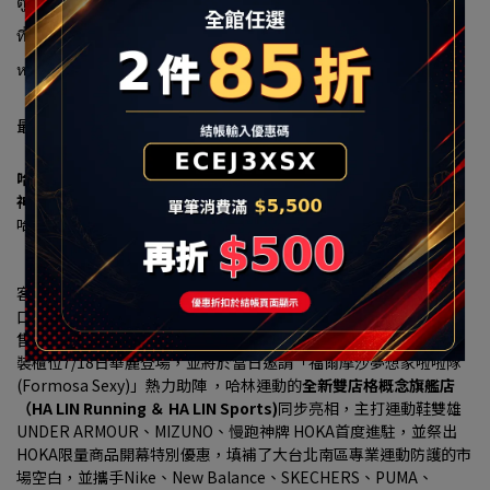
ตู้ไปรษณีย์:halin@halin.com.tw
ที่อยู่:新北市汐止區大同路一段239號16-1
หมายเลขรวม:90322663
最新消息
哈林運動進駐秀泰生活樹林店 7/18盛大開幕 多重優惠現省上千元
神牌HOKA、UA、MIZUNO 首發登場
哈林運動獨家總代理傳奇潮鞋 MINNETONKA
「小籠包、珍珠奶茶」聯名神鞋限量開搶、再送限定配色鞋帶
【2026 年7月16日，台北訊】大台北南區的慢跑愛好者、運動穿搭
客與家庭消費者注意！看好新北樹林生活圈持續發展，以及居住人
口穩定成長帶動的消費需求，秀泰生活樹林店攜手台灣運動用品零
售通路領導品牌
「哈林運動」（HA LIN）
，打造3F近300坪商場改
裝櫃位7/18日華麗登場，並將於當日邀請「福爾摩沙夢想家啦啦隊 
(Formosa Sexy)」熱力助陣 ，哈林運動的
全新雙店格概念旗艦店
（HA LIN Running ＆ HA LIN Sports)
同步亮相，主打運動鞋雙雄
UNDER ARMOUR、MIZUNO、慢跑神牌 HOKA首度進駐，並祭出
HOKA限量商品開幕特別優惠，填補了大台北南區專業運動防護的市
場空白，並攜手Nike、New Balance、SKECHERS、PUMA、