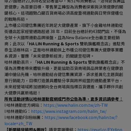
球27國總計21,808名受訪者當中，有51%消費者以「活得更長壽且
更健康」為首要目標，零售業正轉型為消費者探索與決策健康的關
鍵核心。這項趨勢凸顯百貨商場必須高度重視運動與日常保健櫃位
的戰略佈局。
上市櫃公司健信集團近年跨足大健康產業，旗下小金雞哈林運動從
街邊店起家經營通路超過 38 年，目前全台總計約43間門店，不僅為
全球十大國際運動品牌操盤，且為New Balance全台最主要經銷
商；此次以「
HA LIN Running & Sports 
雙軌旗艦概念店」進駐秀
泰生活樹林店，正是哈林運動挾上市櫃公司健信集團大健康事業體
系資源，響應「未來健康新經濟」的關鍵里程碑。
哈林運動表示，「
HA LIN Running & Sports 
雙軌旗艦概念店」不
僅為消費者帶來體驗升級，更能協助百貨商場與品牌業者在健康浪
潮中搶佔先機，哈林運動結合健信集團資源，訴求差異化主題與創
意行銷能力，目標打造兼具體驗分享與跨界結盟的運動產業平台，
未來經營場域將加速朝向全台商場與指標百貨邁進，攜手夥伴共創
大健康共贏新格局！
所有活動詳情以哈林運動官網或門市公告為準，更多資訊請參考：
l 哈林運動官方網站：
https://www.halin.com.tw/zh-TW
l 哈林運動IG：
https://www.instagram.com/halin_tw/
l 哈林運動FB粉絲團：
https://www.facebook.com/halin.tw/?
locale=zh_TW
【新聞稿發稿照&圖說】
請見雲端連結：
https://reurl.cc/EYz8nn