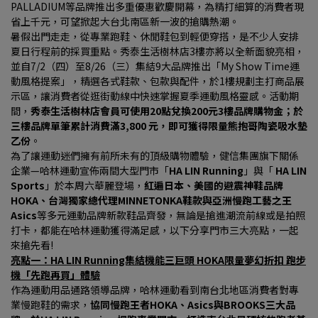
PALLADIUM等品牌推出多重優惠歡慶開幕，為精打細算的消費者現
省上千元，可望掀起大台北南區新一波的搶購熱潮。
暑假出門走走，從專業跑鞋、休閒鞋包到輕便穿搭，是不少人安排
夏日行程前的採買重點。秀泰生活樹林店3樓亦將以全新面貌亮相，
並自7/2（四）至8/26（三）集結9大品牌推出「My Show Time運
動風格提案」，精選各式鞋款、包款與配件，於1樓規劃主打商品展
示區，讓消費者從逛街動線中快速掌握夏季運動風格靈感。活動期
間，
秀泰生活樹林店會員可使用20點兌換200元3樓品牌購物金；於
三樓品牌單筆累計消費滿3,800 元，即可獲得限量熊抱哥陶瓷吸水墊
乙份
。
為了讓運動迷們擁有前所未有的頂級購物體驗，健信集團旗下關係
企業—哈林運動宣佈兩間大型門市「
HA LIN Running
」與「 
HA LIN 
Sports
」於本周六華麗登場，
紅遍日本、美國的避震神鞋品牌
HOKA、台灣獨家總代理MINNETONKA鞋款與亞洲慢跑工藝之王
Asics
等多元運動品牌新款鞋品齊發，無論是搶進潮流前線或是拍照
打卡，都能在哈林運動獲得滿足感，以下分享門市三大亮點，一起
來搶先看!
亮點一：HA LIN Running集結機能三巨頭 HOKA限量夢幻折扣 跑步
機「先跑再買」體驗
作為運動用品通路領導品牌，哈林運動看到南台北地區消費者對專
業慢跑鞋的需求，
協同慢跑王者HOKA、Asics與BROOKS三大品