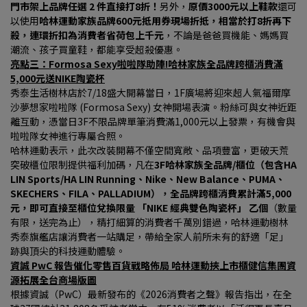
門市架上品牌任選 2 件直接打8折！
另外，
原價3000元以上鞋款
還可
以使用
哈林運動家族品牌600元抵用券現場折抵，相當於打8折再下
殺，連環折扣為消費者省荷包上千元
，不論是爸爸買機能、媽媽買
潮流、孩子買童鞋，都能享受超殺優惠。
亮點三：Formosa Sexy啦啦隊助陣!哈林家族全品牌跨櫃消費滿
5,000元送NIKE陶瓷杯
秀泰生活樹林店於7/18盛大開幕當日，1F廣場將迎來超人氣福爾摩
沙夢想家啦啦隊 (Formosa Sexy) 女神開場表演。粉絲可與女神近距
離互動，憑當日3F不限品牌單筆消費滿1,000元以上發票，有機會與
啦啦隊女神進行專屬合照。
哈林運動表示，此次改裝開幕不僅空間寬敞、品項豐富，更破天荒
突破櫃位限制提供福利加碼，凡在
3F哈林家族全品牌/櫃位（包含HA 
LIN Sports/HA LIN Running、Nike、New Balance、PUMA、
SKECHERS、FILA、PALLADIUM），全品牌跨櫃消費累計滿5,000 
元，即可直接至櫃位兌換限量 「NIKE 經典雙色陶瓷杯」 乙個
（數量
有限，送完為止），精打細算的消費者千萬別錯過，哈林運動樹林
秀泰旗艦店讓消費者一站購足，帶給全家人前所未有的舒適「足」
跡與頂尖的科技運動體驗。
資誠 PwC 報告催化零售百貨戰略佈局 哈林運動挾上市櫃健信集團資
源拓展全台商場版圖
根據資誠（PwC）最新發布的《2026消費者之聲》報告指出，在全