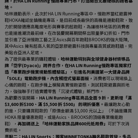
牌，於HA LIN Running 慢跑專業門市，打造南台北最硬核的跑者基
地。
哈林運動表示，此次於HA LIN Running專區中，慢跑界當紅避震神
鞋HOKA確認坐鎮機能專區，是目前成長最快的高機能運動鞋款，致
力於開發適應高難度地形與賽事的超跑鞋，為讓樹林地區的消費者
也能搶進潮流最前線，在改裝慶開幕期間祭出限量夢幻折扣，門市
並引進了亞洲慢跑工藝之王Asics與百年跑鞋BROOKS的強大矩陣, 
其中Asics 擁有超高人氣的亞瑟膠避震科技與專屬高質感跑鞋牆，完
美貼合亞洲人足底。
為了提供最專業的購鞋體驗，
哈林運動特別與全球健身器材領導品
牌「岱宇(Dyaco)」跨界合作，在HA LIN Running慢跑專區獨家打
造「專業跑步機實境動態體驗區」，引進名列美國第一大健身品牌
「SOLE」電動跑步機，內含觸控式螢幕面板，
消費者可以現場換上
心儀的跑鞋，在跑步機上模擬真實慢跑姿態，測試鞋款避震與抓地
力，強強聯手打造實體零售「沉浸式體驗」新門市。
為歡慶改裝開幕，
HA LIN Running專區商品全面 9 折，更新增「滿 
$3,600 折$300、滿 $5,500 折 $500」 的現折優惠。
最讓跑友心動
的是，只要購買鞋款的「原價金額滿 $3,000 元以上」（不論是購買 
HOKA 限量優惠跑鞋，或是Asics、BROOKS的頂級專業機能跑
鞋），
再加碼送上 「哈林運動家族品牌600元抵用券」
可於下次消
費折抵。
亮點二：HA LIN Sports：獨家MINNETONKA聯名鞋款首發，多品