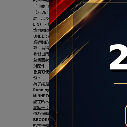
哈林運動獨家總代理傳奇潮鞋 MINNETONKA
「小籠包、珍珠奶茶」聯名神鞋限量開搶、再送限定
【2026 年7月16日，台北訊】大台北南區的慢跑
展，以及居住人口穩定成長帶動的消費需求，秀泰生
LIN）
，打造3F近300坪商場改裝櫃位7/18日華麗登場，
熱力助陣 ，哈林運動的
全新雙店格概念旗艦店（HA LIN Ru
UNDER ARMOUR、MIZUNO、慢跑神牌 HOK
業運動防護的市場空白，並攜手Nike、New Balance
幕，為精打細算的消費者現省上千元，可望掀起大台
暑假出門走走，從專業跑鞋、休閒鞋包到輕便穿搭，
全新面貌亮相，並自7/2（四）至8/26（三）集結9大
與配件，於1樓規劃主打商品展示區，讓消費者從逛
會員可使用20點兌換200元3樓品牌購物金；於三樓品
份
。
為了讓運動迷們擁有前所未有的頂級購物體驗，健信
Running
」與「 
HA LIN Sports
」於本周六華麗登場
MINNETONKA鞋款與亞洲慢跑工藝之王Asics
等多元
能在哈林運動獲得滿足感，以下分享門市三大亮點，一
亮點一：HA LIN Running集結機能三巨頭 HOK
作為運動用品通路領導品牌，哈林運動看到南台北地
BROOKS三大品牌，於HA LIN Running 慢跑
哈林運動表示，此次於HA LIN Running專區中