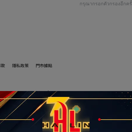
กรุณากรอกตัวกรองอีกครั้
條款
隱私政策
門市據點
汐止區大同路一段239號16-1
หมายเลขรวม:90322663
惠現省上千元