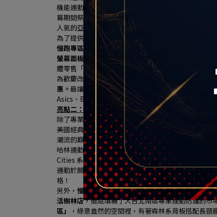
機能運動鞋款，致力於開發適應高難度地形與賽事的
幕期間祭出限量夢幻折扣，門市並引進了亞洲慢跑工藝之王A
人氣的亞瑟膠避震科技與專屬高質感跑鞋牆，完美貼
為了提供最專業的購鞋體驗，
哈林運動特別與全球健身器材
慢跑專區獨家打造「專業跑步機實境動態體驗區」，引
螢幕面板，
消費者可以現場換上心儀的跑鞋，在跑步
體零售「沉浸式體驗」新門市。
為歡慶改裝開幕，
HA LIN Running專區商品全面 9 
惠。
最讓跑友心動的是，只要購買鞋款的「原價金額滿 $
Asics、BROOKS的頂級專業機能跑鞋），
再加碼送上
亮點二：HA LIN Sports：獨家MINNETONKA
除了專業機能運動，哈林運動此次同步規劃 HA LIN 
美國經典手工皮鞋傳奇品牌「MINNETONKA（迷
潮流的巔峰之作 ── 
「MS70 復古運動休閒鞋系列（MS70
哈林運動表示，為慶祝秀泰生活樹林店盛大改裝開幕，HA LI
Cities 系列 ── 
珍珠奶茶款與小籠包款
」女鞋！其中
運動於開幕慶期間再加碼贈送 2 款限定配色鞋帶（共 
格！
另外，
慢跑與重訓迷最愛的 UNDER ARMOUR (U
活樹林店
，徹底填補了大台北南區專業運動防護的市
區」
，綠意盎然的空間裡，有著森林系背板搭配長頸