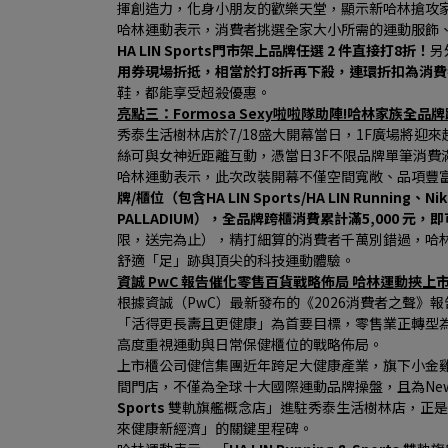
揮創造力，化身小朋友的歡樂天堂，顯示新哈林搶攻
哈林運動表示，消費者挑選全家大小所需的運動服飾、潮
HA LIN Sports門市架上品牌任選 2 件直接打8折！
另
用券現場折抵，相當於打8折再下殺，連環折扣為消
鞋，都能享受超殺優惠。
亮點三：Formosa Sexy啦啦隊助陣!哈林家族全品牌
秀泰生活樹林店於7/18盛大開幕當日，1F廣場將迎來超人
絲可與女神近距離互動，憑當日3F不限品牌單筆消費滿
哈林運動表示，此次改裝開幕不僅空間寬敞、品項豐
牌/櫃位（包含HA LIN Sports/HA LIN Running、N
PALLADIUM），全品牌跨櫃消費累計滿5,000 元，
限，送完為止），精打細算的消費者千萬別錯過，哈
舒適「足」跡與頂尖的科技運動體驗。
資誠 PwC 報告催化零售百貨戰略佈局 哈林運動挾
根據資誠（PwC）最新發布的《2026消費者之聲》報
「活得更長壽且更健康」為首要目標，零售業正轉型
高度重視運動與日常保健櫃位的戰略佈局。
上市櫃公司健信集團近年跨足大健康產業，旗下小金雞哈
間門店，不僅為全球十大國際運動品牌操盤，且為New 
Sports 
雙軌旗艦概念店」進駐秀泰生活樹林店，正是
來健康新經濟」的關鍵里程碑。