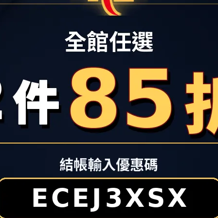
配色鞋帶
愛好者、運動穿搭客與家庭消費者注意！看好新北樹林生活圈持續發
活樹林店攜手台灣運動用品零售通路領導品牌
「哈林運動」（HA 
並將於當日邀請「福爾摩沙夢想家啦啦隊 (Formosa Sexy)」
nning ＆ HA LIN Sports)
同步亮相，主打運動鞋雙雄
A首度進駐，並祭出HOKA限量商品開幕特別優惠，填補了大台北南區專
、SKECHERS、PUMA、PALLADIUM等品牌推出多重優惠歡慶開
北南區新一波的搶購熱潮。
是不少人安排夏日行程前的採買重點。秀泰生活樹林店3樓亦將以
品牌推出「My Show Time運動風格提案」，精選各式鞋款、包款
街動線中快速掌握夏季運動風格靈感。活動期間，
秀泰生活樹林店
牌單筆累計消費滿3,800 元，即可獲得限量熊抱哥陶瓷吸水墊乙
集團旗下關係企業—哈林運動宣佈兩間大型門市「
HA LIN 
，
紅遍日本、美國的避震神鞋品牌HOKA、台灣獨家總代理
運動品牌新款鞋品齊發，無論是搶進潮流前線或是拍照打卡，都
起來搶先看!
A限量夢幻折扣 跑步機「先跑再買」體驗
區消費者對專業慢跑鞋的需求，
協同慢跑王者HOKA、Asics與
專業門市，打造南台北最硬核的跑者基地。
，慢跑界當紅避震神鞋HOKA確認坐鎮機能專區，是目前成長最快的高