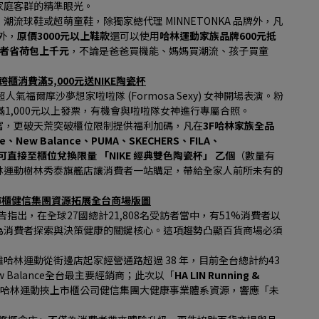
家庭客群的精準眼光。
流球鞋或超萌童鞋，除獨家總代理 MINNETONKA 品牌外，凡
外，
原價3000元以上鞋款
還可以使用
哈林運動家族品牌600元抵
費者省荷包上千元
，不論是爸爸買機能、媽媽買潮流、孩子買童
跨櫃消費滿5,000元送NIKE陶瓷杯
氣福爾摩沙夢想家啦啦隊 (Formosa Sexy) 女神開場表演。粉
1,000元以上發票，有機會與啦啦隊女神進行專屬合照。
富，更破天荒突破櫃位限制提供福利加碼，凡在
3F哈林家族全品
ike、New Balance、PUMA、SKECHERS、FILA、
即可直接至櫃位兌換限量 「NIKE 經典雙色陶瓷杯」 乙個
（數量有
林運動樹林秀泰旗艦店讓消費者一站購足，帶給全家人前所未有的
上市櫃健信集團資源拓展全台商場版圖
告指出，在全球27國總計21,808名受訪者當中，有51%消費者以
為消費者探索與決策健康的關鍵核心。這項趨勢凸顯百貨商場必須
林運動從街邊店起家經營通路超過 38 年，目前全台總計約43
Balance全台最主要經銷商；此次以「
HA LIN Running & 
哈林運動挾上市櫃公司健信集團大健康事業體系資源，響應「未