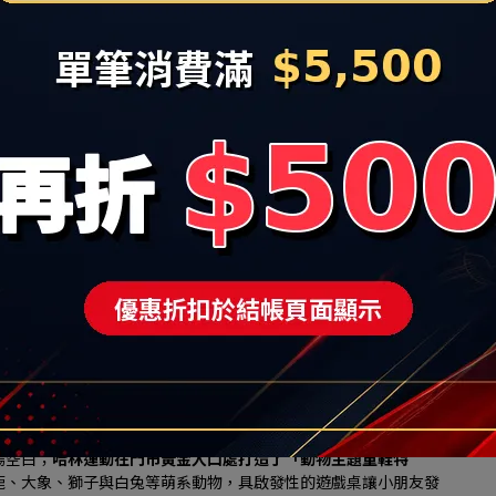
超跑鞋，為讓樹林地區的消費者也能搶進潮流最前線，在改裝慶開
sics與百年跑鞋BROOKS的強大矩陣, 其中Asics 擁有超高
合亞洲人足底。
領導品牌「岱宇(Dyaco)」跨界合作，在HA LIN Running
進名列美國第一大健身品牌「SOLE」電動跑步機，內含觸控式
機上模擬真實慢跑姿態，測試鞋款避震與抓地力，強強聯手打造實
折，更新增「滿 $3,600 折$300、滿 $5,500 折 $500」 的現折優
3,000 元以上」（不論是購買 HOKA 限量優惠跑鞋，或是
 「哈林運動家族品牌600元抵用券」
可於下次消費折抵。
聯名鞋款首發，多品牌2件8折優惠
Sports 潮流休閒區，並宣佈代理品牌再下一城的好消息：正式榮獲
你唐卡）」台灣獨家總代理權，引進近年從經典莫卡辛成功跨界街頭
 Retro Sneaker）
。
N Sports門市限量販售風靡潮流圈的 KIKS 聯名「Two 
「小籠包款」鞋品，除了鞋盒原裝配備的 2 款經典鞋帶外，哈林
4 款鞋帶），讓消費者一雙鞋玩出 4 種美式復古與台式街頭混搭風
A) 與日系慢跑工藝龍頭 MIZUNO（美津濃），亦正式首度進駐秀泰生
場空白；
哈林運動在門市黃金入口處打造了「動物主題童鞋特
鹿、大象、獅子與白兔等萌系動物，具啟發性的遊戲桌讓小朋友發