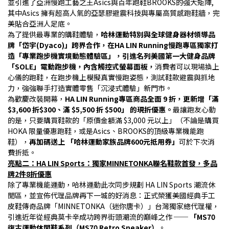
並引進了亞洲慢跑工藝之王Asics與百年跑鞋BROOKS的強大矩陣, 
其中Asics 擁有超高人氣的亞瑟膠避震科技與專屬高質感跑鞋牆，完
美貼合亞洲人足底。
為了提供最專業的購鞋體驗，
哈林運動特別與全球健身器材領導品
牌「岱宇(Dyaco)」跨界合作，在HA LIN Running慢跑專區獨家打
造「專業跑步機實境動態體驗區」，引進名列美國第一大健身品牌
「SOLE」電動跑步機，內含觸控式螢幕面板，
消費者可以現場換上
心儀的跑鞋，在跑步機上模擬真實慢跑姿態，測試鞋款避震與抓地
力，強強聯手打造實體零售「沉浸式體驗」新門市。
為歡慶改裝開幕，
HA LIN Running專區商品全面 9 折，更新增「滿 
$3,600 折$300、滿 $5,500 折 $500」 的現折優惠。
最讓跑友心動
的是，只要購買鞋款的「原價金額滿 $3,000 元以上」（不論是購買 
HOKA 限量優惠跑鞋，或是Asics、BROOKS的頂級專業機能跑
鞋），
再加碼送上 「哈林運動家族品牌600元抵用券」
可於下次消
費折抵。
亮點二：HA LIN Sports：獨家MINNETONKA聯名鞋款首發，多品
牌2件8折優惠
除了專業機能運動，哈林運動此次同步規劃 HA LIN Sports 潮流休
閒區，並宣佈代理品牌再下一城的好消息：正式榮獲美國經典手工
皮鞋傳奇品牌「MINNETONKA（迷你唐卡）」台灣獨家總代理權，
引進近年從經典莫卡辛成功跨界街頭潮流的巔峰之作 ── 
「MS70 
復古運動休閒鞋系列（MS70 Retro Sneaker）
。