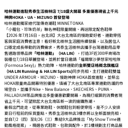
哈林運動進駐秀泰生活樹林店 7/18盛大開幕 多重優惠現省上千元
神牌HOKA、UA、MIZUNO 首發登場
哈林運動獨家總代理傳奇潮鞋 MINNETONKA
「小籠包、珍珠奶茶」聯名神鞋限量開搶、再送限定配色鞋帶
【2026 年7月16日，台北訊】大台北南區的慢跑愛好者、運動穿搭
客與家庭消費者注意！看好新北樹林生活圈持續發展，以及居住人
口穩定成長帶動的消費需求，秀泰生活樹林店攜手台灣運動用品零
售通路領導品牌
「哈林運動」（HA LIN）
，打造3F近300坪商場改
裝櫃位7/18日華麗登場，並將於當日邀請「福爾摩沙夢想家啦啦隊 
(Formosa Sexy)」熱力助陣 ，哈林運動的
全新雙店格概念旗艦店
（HA LIN Running ＆ HA LIN Sports)
同步亮相，主打運動鞋雙雄
UNDER ARMOUR、MIZUNO、慢跑神牌 HOKA首度進駐，並祭出
HOKA限量商品開幕特別優惠，填補了大台北南區專業運動防護的市
場空白，並攜手Nike、New Balance、SKECHERS、PUMA、
PALLADIUM等品牌推出多重優惠歡慶開幕，為精打細算的消費者現
省上千元，可望掀起大台北南區新一波的搶購熱潮。
暑假出門走走，從專業跑鞋、休閒鞋包到輕便穿搭，是不少人安排
夏日行程前的採買重點。秀泰生活樹林店3樓亦將以全新面貌亮相，
並自7/2（四）至8/26（三）集結9大品牌推出「My Show Time運
動風格提案」，精選各式鞋款、包款與配件，於1樓規劃主打商品展