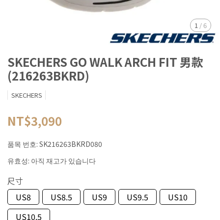
1
/
6
SKECHERS GO WALK ARCH FIT 男款
(216263BKRD)
SKECHERS
NT$3,090
품목 번호:
SK216263BKRD080
유효성:
아직 재고가 있습니다
尺寸
US8
US8.5
US9
US9.5
US10
US10.5