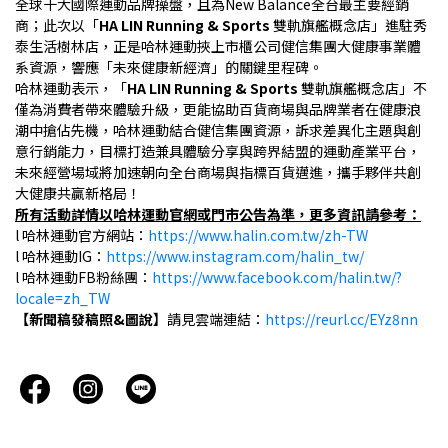
全球十大國際運動品牌操盤，且為New Balance全台最主要經銷
商；此次以「
HA LIN Running & Sports 
雙軌旗艦概念店」進駐秀
泰生活樹林店，正是哈林運動挾上市櫃公司健信集團大健康事業體
系資源，響應「未來健康新經濟」的關鍵里程碑。
哈林運動表示，「
HA LIN Running & Sports 
雙軌旗艦概念店」不
僅為消費者帶來體驗升級，更能協助百貨商場與品牌業者在健康浪
潮中搶佔先機，哈林運動結合健信集團資源，訴求差異化主題與創
意行銷能力，目標打造兼具體驗分享與跨界結盟的運動產業平台，
未來經營場域將加速朝向全台商場與指標百貨邁進，攜手夥伴共創
大健康共贏新格局！
所有活動詳情以哈林運動官網或門市公告為準，更多資訊請參考：
l 哈林運動官方網站：
https://www.halin.com.tw/zh-TW
l 哈林運動IG：
https://www.instagram.com/halin_tw/
l 哈林運動FB粉絲團：
https://www.facebook.com/halin.tw/?
locale=zh_TW
【新聞稿發稿照&圖說】
請見雲端連結：
https://reurl.cc/EYz8nn