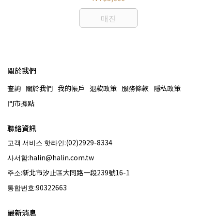
매진
關於我們
查詢
關於我們
我的帳戶
退款政策
服務條款
隱私政策
門市據點
聯絡資訊
고객 서비스 핫라인:(02)2929-8334
사서함:halin@halin.com.tw
주소:新北市汐止區大同路一段239號16-1
통합번호:90322663
最新消息