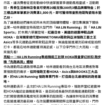
示區，讓消費者從逛街動線中快速掌握夏季運動風格靈感。活動期
間，
秀泰生活樹林店會員可使用20點兌換200元3樓品牌購物金；於
三樓品牌單筆累計消費滿3,800 元，即可獲得限量熊抱哥陶瓷吸水墊
乙份
。
為了讓運動迷們擁有前所未有的頂級購物體驗，健信集團旗下關係
企業—哈林運動宣佈兩間大型門市「
HA LIN Running
」與「 
HA LIN 
Sports
」於本周六華麗登場，
紅遍日本、美國的避震神鞋品牌
HOKA、台灣獨家總代理MINNETONKA鞋款與亞洲慢跑工藝之王
Asics
等多元運動品牌新款鞋品齊發，無論是搶進潮流前線或是拍照
打卡，都能在哈林運動獲得滿足感，以下分享門市三大亮點，一起
來搶先看!
亮點一：HA LIN Running集結機能三巨頭 HOKA限量夢幻折扣 跑步
機「先跑再買」體驗
作為運動用品通路領導品牌，哈林運動看到南台北地區消費者對專
業慢跑鞋的需求，
協同慢跑王者HOKA、Asics與BROOKS三大品
牌，於HA LIN Running 慢跑專業門市，打造南台北最硬核的跑者基
地。
哈林運動表示，此次於HA LIN Running專區中，慢跑界當紅避震神
鞋HOKA確認坐鎮機能專區，是目前成長最快的高機能運動鞋款，致
力於開發適應高難度地形與賽事的超跑鞋，為讓樹林地區的消費者
也能搶進潮流最前線，在改裝慶開幕期間祭出限量夢幻折扣，門市