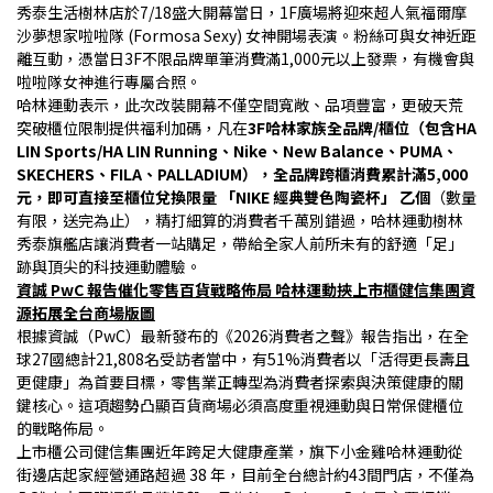
秀泰生活樹林店於7/18盛大開幕當日，1F廣場將迎來超人氣福爾摩
沙夢想家啦啦隊 (Formosa Sexy) 女神開場表演。粉絲可與女神近距
離互動，憑當日3F不限品牌單筆消費滿1,000元以上發票，有機會與
啦啦隊女神進行專屬合照。
哈林運動表示，此次改裝開幕不僅空間寬敞、品項豐富，更破天荒
突破櫃位限制提供福利加碼，凡在
3F哈林家族全品牌/櫃位（包含HA 
LIN Sports/HA LIN Running、Nike、New Balance、PUMA、
SKECHERS、FILA、PALLADIUM），全品牌跨櫃消費累計滿5,000 
元，即可直接至櫃位兌換限量 「NIKE 經典雙色陶瓷杯」 乙個
（數量
有限，送完為止），精打細算的消費者千萬別錯過，哈林運動樹林
秀泰旗艦店讓消費者一站購足，帶給全家人前所未有的舒適「足」
跡與頂尖的科技運動體驗。
資誠 PwC 報告催化零售百貨戰略佈局 哈林運動挾上市櫃健信集團資
源拓展全台商場版圖
根據資誠（PwC）最新發布的《2026消費者之聲》報告指出，在全
球27國總計21,808名受訪者當中，有51%消費者以「活得更長壽且
更健康」為首要目標，零售業正轉型為消費者探索與決策健康的關
鍵核心。這項趨勢凸顯百貨商場必須高度重視運動與日常保健櫃位
的戰略佈局。
上市櫃公司健信集團近年跨足大健康產業，旗下小金雞哈林運動從
街邊店起家經營通路超過 38 年，目前全台總計約43間門店，不僅為