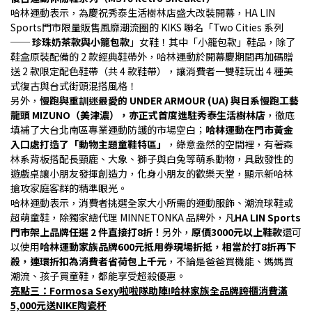
哈林運動表示，為慶祝秀泰生活樹林店盛大改裝開幕，HA LIN 
Sports門市限量販售風靡潮流圈的 KIKS 聯名「Two Cities 系列 
── 
珍珠奶茶款與小籠包款
」女鞋！其中「小籠包款」鞋品，除了
鞋盒原裝配備的 2 款經典鞋帶外，哈林運動於開幕慶期間再加碼贈
送 2 款限定配色鞋帶（共 4 款鞋帶），讓消費者一雙鞋玩出 4 種美
式復古與台式街頭混搭風格！
另外，
慢跑與重訓迷最愛的 UNDER ARMOUR (UA) 與日系慢跑工藝
龍頭 MIZUNO（美津濃），亦正式首度進駐秀泰生活樹林店
，徹底
填補了大台北南區專業運動防護的市場空白；
哈林運動在門市黃金
入口處打造了「動物主題童鞋特區」
，綠意盎然的空間裡，有著森
林系背板搭配長頸鹿、大象、獅子與白兔等萌系動物，具啟發性的
遊戲桌讓小朋友發揮創造力，化身小朋友的歡樂天堂，顯示新哈林
搶攻家庭客群的精準眼光。
哈林運動表示，消費者挑選全家大小所需的運動服飾、潮流球鞋或
超萌童鞋，除獨家總代理 MINNETONKA 品牌外，凡
HA LIN Sports
門市架上品牌任選 2 件直接打8折！
另外，
原價3000元以上鞋款
還可
以使用
哈林運動家族品牌600元抵用券現場折抵，相當於打8折再下
殺，連環折扣為消費者省荷包上千元
，不論是爸爸買機能、媽媽買
潮流、孩子買童鞋，都能享受超殺優惠。
亮點三：Formosa Sexy啦啦隊助陣!哈林家族全品牌跨櫃消費滿
5,000元送NIKE陶瓷杯