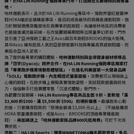
牌，於HA LIN Running 慢跑專業門市，打造南台北最硬核的跑者基
地。
哈林運動表示，此次於HA LIN Running專區中，慢跑界當紅避震神
鞋HOKA確認坐鎮機能專區，是目前成長最快的高機能運動鞋款，致
力於開發適應高難度地形與賽事的超跑鞋，為讓樹林地區的消費者
也能搶進潮流最前線，在改裝慶開幕期間祭出限量夢幻折扣，門市
並引進了亞洲慢跑工藝之王Asics與百年跑鞋BROOKS的強大矩陣, 
其中Asics 擁有超高人氣的亞瑟膠避震科技與專屬高質感跑鞋牆，完
美貼合亞洲人足底。
為了提供最專業的購鞋體驗，
哈林運動特別與全球健身器材領導品
牌「岱宇(Dyaco)」跨界合作，在HA LIN Running慢跑專區獨家打
造「專業跑步機實境動態體驗區」，引進名列美國第一大健身品牌
「SOLE」電動跑步機，內含觸控式螢幕面板，
消費者可以現場換上
心儀的跑鞋，在跑步機上模擬真實慢跑姿態，測試鞋款避震與抓地
力，強強聯手打造實體零售「沉浸式體驗」新門市。
為歡慶改裝開幕，
HA LIN Running專區商品全面 9 折，更新增「滿 
$3,600 折$300、滿 $5,500 折 $500」 的現折優惠。
最讓跑友心動
的是，只要購買鞋款的「原價金額滿 $3,000 元以上」（不論是購買 
HOKA 限量優惠跑鞋，或是Asics、BROOKS的頂級專業機能跑
鞋），
再加碼送上 「哈林運動家族品牌600元抵用券」
可於下次消
費折抵。
亮點二：HA LIN Sports：獨家MINNETONKA聯名鞋款首發，多品