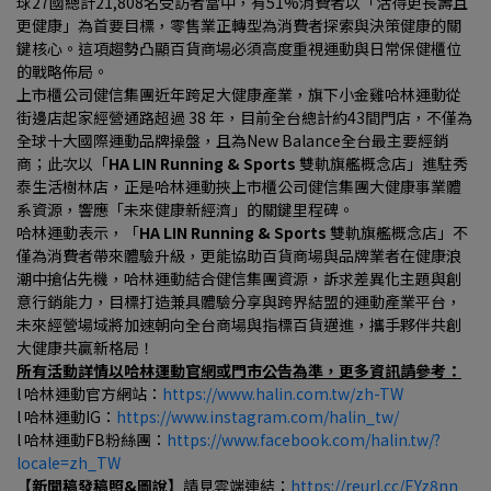
球27國總計21,808名受訪者當中，有51%消費者以「活得更長壽且
更健康」為首要目標，零售業正轉型為消費者探索與決策健康的關
鍵核心。這項趨勢凸顯百貨商場必須高度重視運動與日常保健櫃位
的戰略佈局。
上市櫃公司健信集團近年跨足大健康產業，旗下小金雞哈林運動從
街邊店起家經營通路超過 38 年，目前全台總計約43間門店，不僅為
全球十大國際運動品牌操盤，且為New Balance全台最主要經銷
商；此次以「
HA LIN Running & Sports 
雙軌旗艦概念店」進駐秀
泰生活樹林店，正是哈林運動挾上市櫃公司健信集團大健康事業體
系資源，響應「未來健康新經濟」的關鍵里程碑。
哈林運動表示，「
HA LIN Running & Sports 
雙軌旗艦概念店」不
僅為消費者帶來體驗升級，更能協助百貨商場與品牌業者在健康浪
潮中搶佔先機，哈林運動結合健信集團資源，訴求差異化主題與創
意行銷能力，目標打造兼具體驗分享與跨界結盟的運動產業平台，
未來經營場域將加速朝向全台商場與指標百貨邁進，攜手夥伴共創
大健康共贏新格局！
所有活動詳情以哈林運動官網或門市公告為準，更多資訊請參考：
l 哈林運動官方網站：
https://www.halin.com.tw/zh-TW
l 哈林運動IG：
https://www.instagram.com/halin_tw/
l 哈林運動FB粉絲團：
https://www.facebook.com/halin.tw/?
locale=zh_TW
【新聞稿發稿照&圖說】
請見雲端連結：
https://reurl.cc/EYz8nn