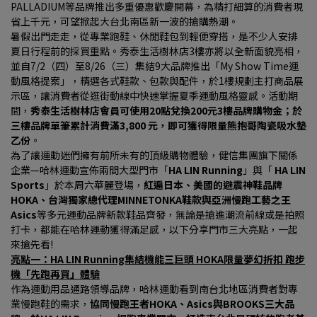
PALLADIUM等品牌推出多重優惠歡慶開幕，為精打細算的消費者現
省上千元，可望掀起大台北南區新一波的搶購熱潮。
暑假出門走走，從專業跑鞋、休閒鞋包到輕便穿搭，是不少人安排
夏日行程前的採買重點。秀泰生活樹林店3樓亦將以全新面貌亮相，
並自7/2（四）至8/26（三）集結9大品牌推出「My Show Time運
動風格提案」，精選各式鞋款、包款與配件，於1樓規劃主打商品展
示區，讓消費者從逛街動線中快速掌握夏季運動風格靈感。活動期
間，
秀泰生活樹林店會員可使用20點兌換200元3樓品牌購物金；於
三樓品牌單筆累計消費滿3,800 元，即可獲得限量熊抱哥陶瓷吸水墊
乙份
。
為了讓運動迷們擁有前所未有的頂級購物體驗，健信集團旗下關係
企業—哈林運動宣佈兩間大型門市「
HA LIN Running
」與「 
HA LIN 
Sports
」於本周六華麗登場，
紅遍日本、美國的避震神鞋品牌
HOKA、台灣獨家總代理MINNETONKA鞋款與亞洲慢跑工藝之王
Asics
等多元運動品牌新款鞋品齊發，無論是搶進潮流前線或是拍照
打卡，都能在哈林運動獲得滿足感，以下分享門市三大亮點，一起
來搶先看!
亮點一：HA LIN Running集結機能三巨頭 HOKA限量夢幻折扣 跑步
機「先跑再買」體驗
作為運動用品通路領導品牌，哈林運動看到南台北地區消費者對專
業慢跑鞋的需求，
協同慢跑王者HOKA、Asics與BROOKS三大品