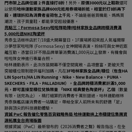
門市架上品牌任選 2 件直接打8折！
另外，
原價3000元以上鞋款
還可
以使用
哈林運動家族品牌600元抵用券現場折抵，相當於打8折再下
殺，連環折扣為消費者省荷包上千元
，不論是爸爸買機能、媽媽買
潮流、孩子買童鞋，都能享受超殺優惠。
亮點三：Formosa Sexy啦啦隊助陣!哈林家族全品牌跨櫃消費滿
5,000元送NIKE陶瓷杯
秀泰生活樹林店於7/18盛大開幕當日，1F廣場將迎來超人氣福爾摩
沙夢想家啦啦隊 (Formosa Sexy) 女神開場表演。粉絲可與女神近距
離互動，憑當日3F不限品牌單筆消費滿1,000元以上發票，有機會與
啦啦隊女神進行專屬合照。
哈林運動表示，此次改裝開幕不僅空間寬敞、品項豐富，更破天荒
突破櫃位限制提供福利加碼，凡在
3F哈林家族全品牌/櫃位（包含HA 
LIN Sports/HA LIN Running、Nike、New Balance、PUMA、
SKECHERS、FILA、PALLADIUM），全品牌跨櫃消費累計滿5,000 
元，即可直接至櫃位兌換限量 「NIKE 經典雙色陶瓷杯」 乙個
（數量
有限，送完為止），精打細算的消費者千萬別錯過，哈林運動樹林
秀泰旗艦店讓消費者一站購足，帶給全家人前所未有的舒適「足」
跡與頂尖的科技運動體驗。
資誠 PwC 報告催化零售百貨戰略佈局 哈林運動挾上市櫃健信集團資
源拓展全台商場版圖
根據資誠（PwC）最新發布的《2026消費者之聲》報告指出，在全