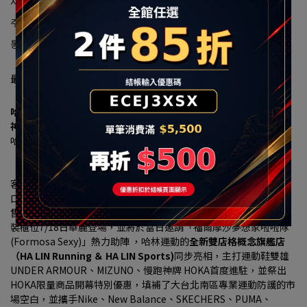
사서함:halin@halin.com.tw
주소:新北市汐止區大同路一段239號16-1
통합번호:90322663
最新消息
哈林運動進駐秀泰生活樹林店 7/18盛大開幕 多重優惠現省上千元
神牌HOKA、UA、MIZUNO 首發登場
哈林運動獨家總代理傳奇潮鞋 MINNETONKA
「小籠包、珍珠奶茶」聯名神鞋限量開搶、再送限定配色鞋帶
【2026 年7月16日，台北訊】大台北南區的慢跑愛好者、運動穿搭
客與家庭消費者注意！看好新北樹林生活圈持續發展，以及居住人
口穩定成長帶動的消費需求，秀泰生活樹林店攜手台灣運動用品零
售通路領導品牌
「哈林運動」（HA LIN）
，打造3F近300坪商場改
裝櫃位7/18日華麗登場，並將於當日邀請「福爾摩沙夢想家啦啦隊 
(Formosa Sexy)」熱力助陣 ，哈林運動的
全新雙店格概念旗艦店
（HA LIN Running ＆ HA LIN Sports)
同步亮相，主打運動鞋雙雄
UNDER ARMOUR、MIZUNO、慢跑神牌 HOKA首度進駐，並祭出
HOKA限量商品開幕特別優惠，填補了大台北南區專業運動防護的市
場空白，並攜手Nike、New Balance、SKECHERS、PUMA、