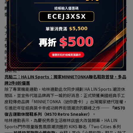
為了提供最專業的購鞋體驗，
哈林運動特別與全球健身器材領導品
牌「岱宇(Dyaco)」跨界合作，在HA LIN Running慢跑專區獨家打
造「專業跑步機實境動態體驗區」，引進名列美國第一大健身品牌
「SOLE」電動跑步機，內含觸控式螢幕面板，
消費者可以現場換上
心儀的跑鞋，在跑步機上模擬真實慢跑姿態，測試鞋款避震與抓地
力，強強聯手打造實體零售「沉浸式體驗」新門市。
為歡慶改裝開幕，
HA LIN Running專區商品全面 9 折，更新增「滿 
$3,600 折$300、滿 $5,500 折 $500」 的現折優惠。
最讓跑友心動
的是，只要購買鞋款的「原價金額滿 $3,000 元以上」（不論是購買 
HOKA 限量優惠跑鞋，或是Asics、BROOKS的頂級專業機能跑
鞋），
再加碼送上 「哈林運動家族品牌600元抵用券」
可於下次消
費折抵。
亮點二：HA LIN Sports：獨家MINNETONKA聯名鞋款首發，多品
牌2件8折優惠
除了專業機能運動，哈林運動此次同步規劃 HA LIN Sports 潮流休
閒區，並宣佈代理品牌再下一城的好消息：正式榮獲美國經典手工
皮鞋傳奇品牌「MINNETONKA（迷你唐卡）」台灣獨家總代理權，
引進近年從經典莫卡辛成功跨界街頭潮流的巔峰之作 ── 
「MS70 
復古運動休閒鞋系列（MS70 Retro Sneaker）
。
哈林運動表示，為慶祝秀泰生活樹林店盛大改裝開幕，HA LIN 
Sports門市限量販售風靡潮流圈的 KIKS 聯名「Two Cities 系列 
── 
珍珠奶茶款與小籠包款
」女鞋！其中「小籠包款」鞋品，除了