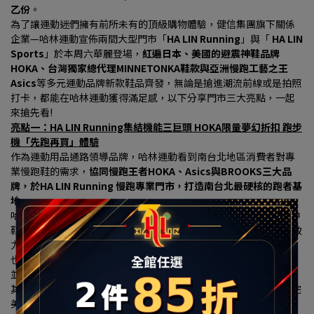
乙份
。
為了讓運動迷們擁有前所未有的頂級購物體驗，健信集團旗下關係
企業—哈林運動宣佈兩間大型門市「
HA LIN Running
」與「 
HA LIN 
Sports
」於本周六華麗登場，
紅遍日本、美國的避震神鞋品牌
HOKA、台灣獨家總代理MINNETONKA鞋款與亞洲慢跑工藝之王
Asics
等多元運動品牌新款鞋品齊發，無論是搶進潮流前線或是拍照
打卡，都能在哈林運動獲得滿足感，以下分享門市三大亮點，一起
來搶先看!
亮點一：HA LIN Running集結機能三巨頭 HOKA限量夢幻折扣 跑步
機「先跑再買」體驗
作為運動用品通路領導品牌，哈林運動看到南台北地區消費者對專
業慢跑鞋的需求，
協同慢跑王者HOKA、Asics與BROOKS三大品
牌，於HA LIN Running 慢跑專業門市，打造南台北最硬核的跑者基
地。
哈林運動表示，此次於HA LIN Running專區中，慢跑界當紅避震神
鞋HOKA確認坐鎮機能專區，是目前成長最快的高機能運動鞋款，致
力於開發適應高難度地形與賽事的超跑鞋，為讓樹林地區的消費者
也能搶進潮流最前線，在改裝慶開幕期間祭出限量夢幻折扣，門市
並引進了亞洲慢跑工藝之王Asics與百年跑鞋BROOKS的強大矩陣, 
其中Asics 擁有超高人氣的亞瑟膠避震科技與專屬高質感跑鞋牆，完
美貼合亞洲人足底。