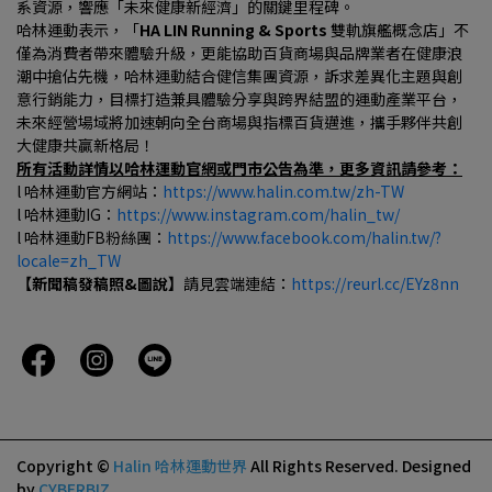
系資源，響應「未來健康新經濟」的關鍵里程碑。
哈林運動表示，「
HA LIN Running & Sports 
雙軌旗艦概念店」不
僅為消費者帶來體驗升級，更能協助百貨商場與品牌業者在健康浪
潮中搶佔先機，哈林運動結合健信集團資源，訴求差異化主題與創
意行銷能力，目標打造兼具體驗分享與跨界結盟的運動產業平台，
未來經營場域將加速朝向全台商場與指標百貨邁進，攜手夥伴共創
大健康共贏新格局！
所有活動詳情以哈林運動官網或門市公告為準，更多資訊請參考：
l 哈林運動官方網站：
https://www.halin.com.tw/zh-TW
l 哈林運動IG：
https://www.instagram.com/halin_tw/
l 哈林運動FB粉絲團：
https://www.facebook.com/halin.tw/?
locale=zh_TW
【新聞稿發稿照&圖說】
請見雲端連結：
https://reurl.cc/EYz8nn
Copyright ©
Halin 哈林運動世界
All Rights Reserved.
Designed
by
CYBERBIZ
.