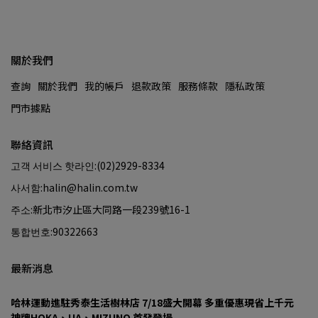
關於我們
查詢
關於我們
我的帳戶
退款政策
服務條款
隱私政策
門市據點
聯絡資訊
고객 서비스 핫라인:(02)2929-8334
사서함:halin@halin.com.tw
주소:新北市汐止區大同路一段239號16-1
통합번호:90322663
最新消息
哈林運動進駐秀泰生活樹林店 7/18盛大開幕 多重優惠現省上千元
神牌HOKA、UA、MIZUNO 首發登場