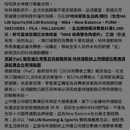
啦啦隊女神進行專屬合照。
哈林運動表示，此次改裝開幕不僅空間寬敞、品項豐富，更破天荒
突破櫃位限制提供福利加碼，凡在
3F哈林家族全品牌/櫃位（包含HA 
LIN Sports/HA LIN Running、Nike、New Balance、PUMA、
SKECHERS、FILA、PALLADIUM），全品牌跨櫃消費累計滿5,000 
元，即可直接至櫃位兌換限量 「NIKE 經典雙色陶瓷杯」 乙個
（數量
有限，送完為止），精打細算的消費者千萬別錯過，哈林運動樹林
秀泰旗艦店讓消費者一站購足，帶給全家人前所未有的舒適「足」
跡與頂尖的科技運動體驗。
資誠 PwC 報告催化零售百貨戰略佈局 哈林運動挾上市櫃健信集團資
源拓展全台商場版圖
根據資誠（PwC）最新發布的《2026消費者之聲》報告指出，在全
球27國總計21,808名受訪者當中，有51%消費者以「活得更長壽且
更健康」為首要目標，零售業正轉型為消費者探索與決策健康的關
鍵核心。這項趨勢凸顯百貨商場必須高度重視運動與日常保健櫃位
的戰略佈局。
上市櫃公司健信集團近年跨足大健康產業，旗下小金雞哈林運動從
街邊店起家經營通路超過 38 年，目前全台總計約43間門店，不僅為
全球十大國際運動品牌操盤，且為New Balance全台最主要經銷
商；此次以「
HA LIN Running & Sports 
雙軌旗艦概念店」進駐秀
泰生活樹林店，正是哈林運動挾上市櫃公司健信集團大健康事業體