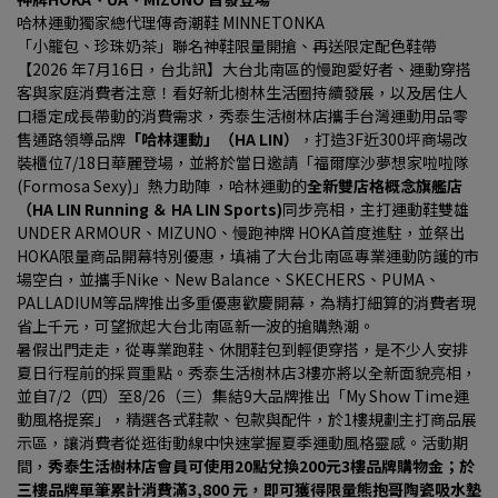
哈林運動獨家總代理傳奇潮鞋 MINNETONKA
「小籠包、珍珠奶茶」聯名神鞋限量開搶、再送限定配色鞋帶
【2026 年7月16日，台北訊】大台北南區的慢跑愛好者、運動穿搭
客與家庭消費者注意！看好新北樹林生活圈持續發展，以及居住人
口穩定成長帶動的消費需求，秀泰生活樹林店攜手台灣運動用品零
售通路領導品牌
「哈林運動」（HA LIN）
，打造3F近300坪商場改
裝櫃位7/18日華麗登場，並將於當日邀請「福爾摩沙夢想家啦啦隊 
(Formosa Sexy)」熱力助陣 ，哈林運動的
全新雙店格概念旗艦店
（HA LIN Running ＆ HA LIN Sports)
同步亮相，主打運動鞋雙雄
UNDER ARMOUR、MIZUNO、慢跑神牌 HOKA首度進駐，並祭出
HOKA限量商品開幕特別優惠，填補了大台北南區專業運動防護的市
場空白，並攜手Nike、New Balance、SKECHERS、PUMA、
PALLADIUM等品牌推出多重優惠歡慶開幕，為精打細算的消費者現
省上千元，可望掀起大台北南區新一波的搶購熱潮。
暑假出門走走，從專業跑鞋、休閒鞋包到輕便穿搭，是不少人安排
夏日行程前的採買重點。秀泰生活樹林店3樓亦將以全新面貌亮相，
並自7/2（四）至8/26（三）集結9大品牌推出「My Show Time運
動風格提案」，精選各式鞋款、包款與配件，於1樓規劃主打商品展
示區，讓消費者從逛街動線中快速掌握夏季運動風格靈感。活動期
間，
秀泰生活樹林店會員可使用20點兌換200元3樓品牌購物金；於
三樓品牌單筆累計消費滿3,800 元，即可獲得限量熊抱哥陶瓷吸水墊