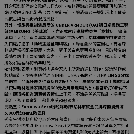
鞋盒原裝配備的 2 款經典鞋帶外，哈林運動於開幕慶期間再加碼贈
送 2 款限定配色鞋帶（共 4 款鞋帶），讓消費者一雙鞋玩出 4 種美
式復古與台式街頭混搭風格！
另外，
慢跑與重訓迷最愛的 UNDER ARMOUR (UA) 與日系慢跑工藝
龍頭 MIZUNO（美津濃），亦正式首度進駐秀泰生活樹林店
，徹底
填補了大台北南區專業運動防護的市場空白；
哈林運動在門市黃金
入口處打造了「動物主題童鞋特區」
，綠意盎然的空間裡，有著森
林系背板搭配長頸鹿、大象、獅子與白兔等萌系動物，具啟發性的
遊戲桌讓小朋友發揮創造力，化身小朋友的歡樂天堂，顯示新哈林
搶攻家庭客群的精準眼光。
哈林運動表示，消費者挑選全家大小所需的運動服飾、潮流球鞋或
超萌童鞋，除獨家總代理 MINNETONKA 品牌外，凡
HA LIN Sports
門市架上品牌任選 2 件直接打8折！
另外，
原價3000元以上鞋款
還可
以使用
哈林運動家族品牌600元抵用券現場折抵，相當於打8折再下
殺，連環折扣為消費者省荷包上千元
，不論是爸爸買機能、媽媽買
潮流、孩子買童鞋，都能享受超殺優惠。
亮點三：Formosa Sexy啦啦隊助陣!哈林家族全品牌跨櫃消費滿
5,000元送NIKE陶瓷杯
秀泰生活樹林店於7/18盛大開幕當日，1F廣場將迎來超人氣福爾摩
沙夢想家啦啦隊 (Formosa Sexy) 女神開場表演。粉絲可與女神近距
離互動，憑當日3F不限品牌單筆消費滿1,000元以上發票，有機會與