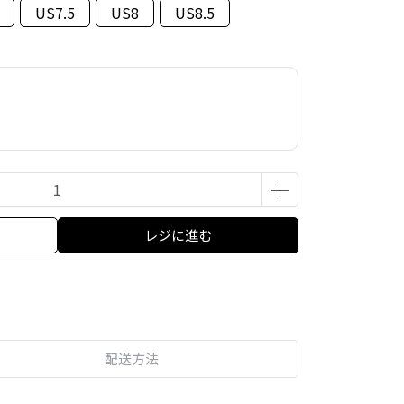
US7.5
US8
US8.5
レジに進む
配送方法