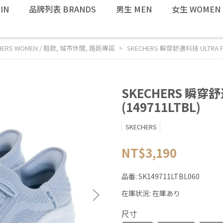
IN
品牌列表 BRANDS
男生 MEN
女生 WOMEN
HERS WOMEN / 鞋款
,
城市休閒
,
路跑專區
SKECHERS 瞬穿舒適科技 ULTRA FLE
SKECHERS 瞬穿舒適
(149711LTBL)
SKECHERS
NT$3,190
品番:
SK149711LTBL060
在庫状況:
在庫あり
尺寸