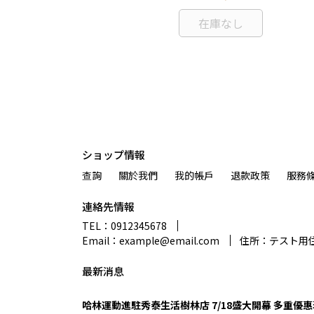
在庫なし
ショップ情報
查詢
關於我們
我的帳戶
退款政策
服務
連絡先情報
TEL：0912345678
Email：example@email.com
住所：テスト用
最新消息
哈林運動進駐秀泰生活樹林店 7/18盛大開幕 多重優