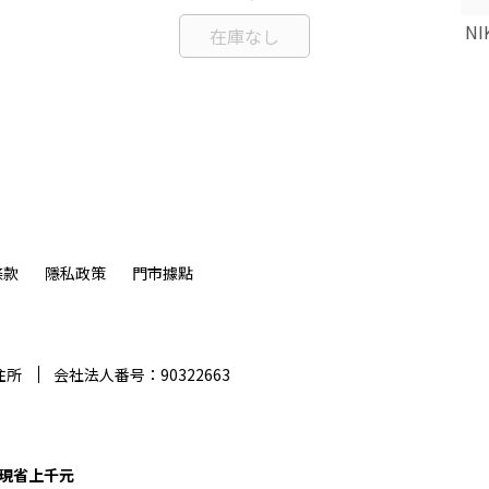
NI
在庫なし
條款
隱私政策
門市據點
住所
会社法人番号：90322663
惠現省上千元