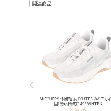
関連商品
EP 籃球 (DM1122-
SKECHERS 休閒鞋 女 D'LITES WAVE 
固特異橡膠底149389NTBK
NT$3,090