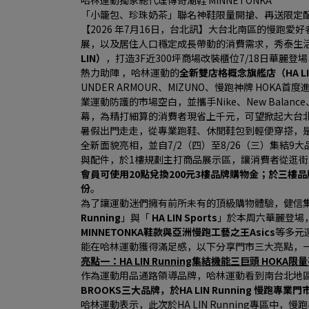
哈林運動獨家總代理傳奇潮鞋 MINNETONKA
「小籠包、珍珠奶茶」聯名神鞋限量開搶、再送限定
【2026 年7月16日，台北訊】大台北南區的慢跑
展，以及居住人口穩定成長帶動的消費需求，秀泰生
LIN）
，打造3F近300坪商場改裝櫃位7/18日華麗登場，
熱力助陣 ，哈林運動的
全新雙店格概念旗艦店（HA LIN Ru
UNDER ARMOUR、MIZUNO、慢跑神牌 HOK
業運動防護的市場空白，並攜手Nike、New Balance
幕，為精打細算的消費者現省上千元，可望掀起大台
暑假出門走走，從專業跑鞋、休閒鞋包到輕便穿搭，
全新面貌亮相，並自7/2（四）至8/26（三）集結9大
與配件，於1樓規劃主打商品展示區，讓消費者從逛
會員可使用20點兌換200元3樓品牌購物金；於三樓品
份
。
為了讓運動迷們擁有前所未有的頂級購物體驗，健信
Running
」與「 
HA LIN Sports
」於本周六華麗登場
MINNETONKA鞋款與亞洲慢跑工藝之王Asics
等多元
能在哈林運動獲得滿足感，以下分享門市三大亮點，一
亮點一：HA LIN Running集結機能三巨頭 HOK
作為運動用品通路領導品牌，哈林運動看到南台北地
BROOKS三大品牌，於HA LIN Running 慢跑
哈林運動表示，此次於HA LIN Running專區中