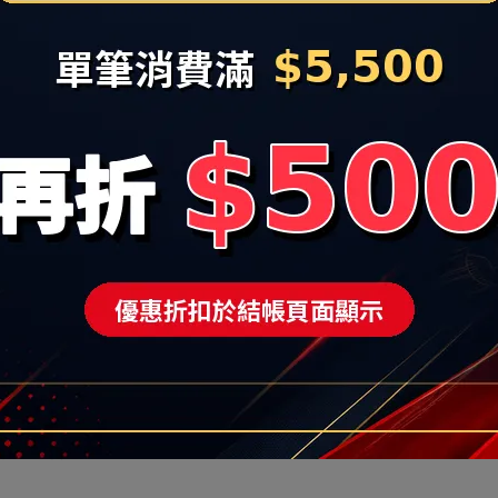
黑 415445002
F
NT$2,500
在庫なし
條款
隱私政策
門市據點
住所
会社法人番号：90322663
惠現省上千元