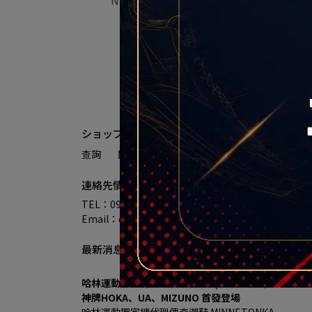
100
糖底
NT$3,100
在庫なし
ショップ情報
查詢
關於我們
我的帳戶
退款政策
服務
連絡先情報
TEL：0912345678
Email：example@email.com
住所：テスト用
最新消息
哈林運動進駐秀泰生活樹林店 7/18盛大開幕 多重優
神牌HOKA、UA、MIZUNO 首發登場