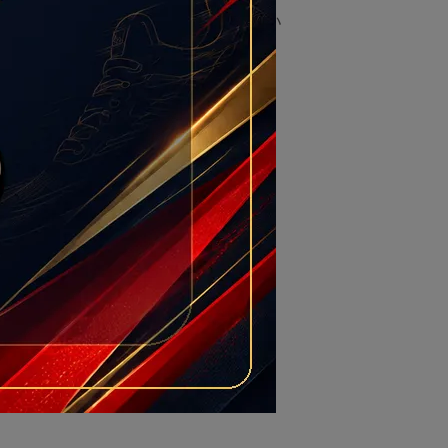
B8941-043 增高厚底 老爹鞋 穿搭 版偏小
白綠
NT$4,000
在庫なし