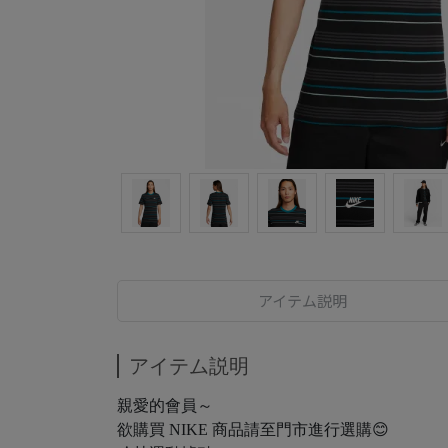
アイテム説明
アイテム説明
親愛的會員～
欲購買 NIKE 商品請至門市進行選購😊