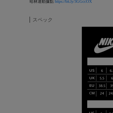
哈林運動據點
https://bit.ly/3GGccOX
スペック