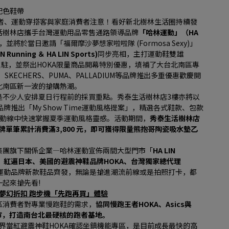
配色鞋帶
愛好者、運動穿搭客與家庭消費者注意！看好新北樹林生活圈持續發
活樹林店攜手台灣運動用品零售通路領導品牌
「哈林運動」（HA 
並將於當日邀請「福爾摩沙夢想家啦啦隊 (Formosa Sexy)」
nning ＆ HA LIN Sports)
同步亮相，主打運動鞋雙雄
A首度進駐，並祭出HOKA限量商品開幕特別優惠，填補了大台北南區專
、SKECHERS、PUMA、PALLADIUM等品牌推出多重優惠歡慶開
北南區新一波的搶購熱潮。
是不少人安排夏日行程前的採買重點。秀泰生活樹林店3樓亦將以
品牌推出「My Show Time運動風格提案」，精選各式鞋款、包款
街動線中快速掌握夏季運動風格靈感。活動期間，
秀泰生活樹林店
牌單筆累計消費滿3,800 元，即可獲得限量熊抱哥陶瓷吸水墊乙
集團旗下關係企業—哈林運動宣佈兩間大型門市「
HA LIN 
，
紅遍日本、美國的避震神鞋品牌HOKA、台灣獨家總代理
運動品牌新款鞋品齊發，無論是搶進潮流前線或是拍照打卡，都
起來搶先看!
A限量夢幻折扣 跑步機「先跑再買」體驗
區消費者對專業慢跑鞋的需求，
協同慢跑王者HOKA、Asics與
專業門市，打造南台北最硬核的跑者基地。
，慢跑界當紅避震神鞋HOKA確認坐鎮機能專區，是目前成長最快的高