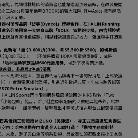
超跑鞋，為讓樹林地區的消費者也能搶進潮流最前線，在改裝慶開
sics與百年跑鞋BROOKS的強大矩陣, 其中Asics 擁有超高
合亞洲人足底。
領導品牌「岱宇(Dyaco)」跨界合作，在HA LIN Running
進名列美國第一大健身品牌「SOLE」電動跑步機，內含觸控式
機上模擬真實慢跑姿態，測試鞋款避震與抓地力，強強聯手打造實
折，更新增「滿 $3,600 折$300、滿 $5,500 折 $500」 的現折優
3,000 元以上」（不論是購買 HOKA 限量優惠跑鞋，或是
 「哈林運動家族品牌600元抵用券」
可於下次消費折抵。
聯名鞋款首發，多品牌2件8折優惠
Sports 潮流休閒區，並宣佈代理品牌再下一城的好消息：正式榮獲
你唐卡）」台灣獨家總代理權，引進近年從經典莫卡辛成功跨界街頭
 Retro Sneaker）
。
N Sports門市限量販售風靡潮流圈的 KIKS 聯名「Two 
「小籠包款」鞋品，除了鞋盒原裝配備的 2 款經典鞋帶外，哈林
4 款鞋帶），讓消費者一雙鞋玩出 4 種美式復古與台式街頭混搭風
A) 與日系慢跑工藝龍頭 MIZUNO（美津濃），亦正式首度進駐秀泰生
場空白；
哈林運動在門市黃金入口處打造了「動物主題童鞋特
鹿、大象、獅子與白兔等萌系動物，具啟發性的遊戲桌讓小朋友發