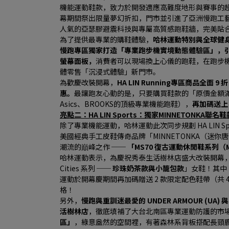
機能運動鞋款，致力於開發適應高難度地形與賽事的
幕期間祭出限量夢幻折扣，門市並引進了亞洲慢跑工藝之王A
人氣的亞瑟膠避震科技與專屬高質感跑鞋牆，完美貼
為了提供最專業的購鞋體驗，
哈林運動特別與全球健身器材
慢跑專區獨家打造「專業跑步機實境動態體驗區」，引
螢幕面板，
消費者可以現場換上心儀的跑鞋，在跑步
體零售「沉浸式體驗」新門市。
為歡慶改裝開幕，
HA LIN Running專區商品全面 9 
惠。
最讓跑友心動的是，只要購買鞋款的「原價金額滿 $
Asics、BROOKS的頂級專業機能跑鞋），
再加碼送上
亮點二：HA LIN Sports：獨家MINNETONKA
除了專業機能運動，哈林運動此次同步規劃 HA LIN 
美國經典手工皮鞋傳奇品牌「MINNETONKA（迷
潮流的巔峰之作 ── 
「MS70 復古運動休閒鞋系列（MS70
哈林運動表示，為慶祝秀泰生活樹林店盛大改裝開幕，HA LI
Cities 系列 ── 
珍珠奶茶款與小籠包款
」女鞋！其中
運動於開幕慶期間再加碼贈送 2 款限定配色鞋帶（共 
格！
另外，
慢跑與重訓迷最愛的 UNDER ARMOUR (U
活樹林店
，徹底填補了大台北南區專業運動防護的市
區」
，綠意盎然的空間裡，有著森林系背板搭配長頸