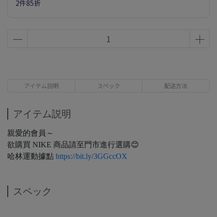
2件85折
アイテム説明
スペック
配送方法
アイテム説明
親愛的會員～
欲購買 NIKE 商品請至門市進行選購😊
哈林運動據點
https://bit.ly/3GGccOX
スペック