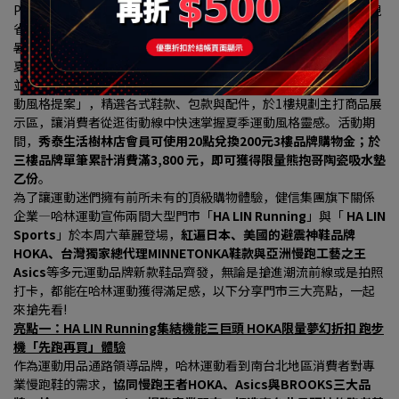
PALLADIUM等品牌推出多重優惠歡慶開幕，為精打細算的消費者現
省上千元，可望掀起大台北南區新一波的搶購熱潮。
暑假出門走走，從專業跑鞋、休閒鞋包到輕便穿搭，是不少人安排
夏日行程前的採買重點。秀泰生活樹林店3樓亦將以全新面貌亮相，
並自7/2（四）至8/26（三）集結9大品牌推出「My Show Time運
動風格提案」，精選各式鞋款、包款與配件，於1樓規劃主打商品展
示區，讓消費者從逛街動線中快速掌握夏季運動風格靈感。活動期
間，
秀泰生活樹林店會員可使用20點兌換200元3樓品牌購物金；於
三樓品牌單筆累計消費滿3,800 元，即可獲得限量熊抱哥陶瓷吸水墊
乙份
。
為了讓運動迷們擁有前所未有的頂級購物體驗，健信集團旗下關係
企業—哈林運動宣佈兩間大型門市「
HA LIN Running
」與「 
HA LIN 
Sports
」於本周六華麗登場，
紅遍日本、美國的避震神鞋品牌
HOKA、台灣獨家總代理MINNETONKA鞋款與亞洲慢跑工藝之王
Asics
等多元運動品牌新款鞋品齊發，無論是搶進潮流前線或是拍照
打卡，都能在哈林運動獲得滿足感，以下分享門市三大亮點，一起
來搶先看!
亮點一：HA LIN Running集結機能三巨頭 HOKA限量夢幻折扣 跑步
機「先跑再買」體驗
作為運動用品通路領導品牌，哈林運動看到南台北地區消費者對專
業慢跑鞋的需求，
協同慢跑王者HOKA、Asics與BROOKS三大品