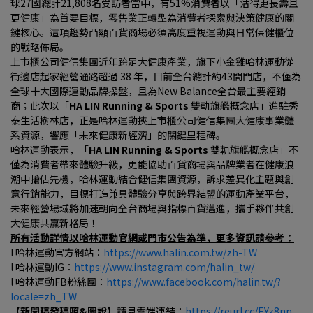
球27國總計21,808名受訪者當中，有51%消費者以「活得更長壽且
更健康」為首要目標，零售業正轉型為消費者探索與決策健康的關
鍵核心。這項趨勢凸顯百貨商場必須高度重視運動與日常保健櫃位
的戰略佈局。
上市櫃公司健信集團近年跨足大健康產業，旗下小金雞哈林運動從
街邊店起家經營通路超過 38 年，目前全台總計約43間門店，不僅為
全球十大國際運動品牌操盤，且為New Balance全台最主要經銷
商；此次以「
HA LIN Running & Sports 
雙軌旗艦概念店」進駐秀
泰生活樹林店，正是哈林運動挾上市櫃公司健信集團大健康事業體
系資源，響應「未來健康新經濟」的關鍵里程碑。
哈林運動表示，「
HA LIN Running & Sports 
雙軌旗艦概念店」不
僅為消費者帶來體驗升級，更能協助百貨商場與品牌業者在健康浪
潮中搶佔先機，哈林運動結合健信集團資源，訴求差異化主題與創
意行銷能力，目標打造兼具體驗分享與跨界結盟的運動產業平台，
未來經營場域將加速朝向全台商場與指標百貨邁進，攜手夥伴共創
大健康共贏新格局！
所有活動詳情以哈林運動官網或門市公告為準，更多資訊請參考：
l 哈林運動官方網站：
https://www.halin.com.tw/zh-TW
l 哈林運動IG：
https://www.instagram.com/halin_tw/
l 哈林運動FB粉絲團：
https://www.facebook.com/halin.tw/?
locale=zh_TW
【新聞稿發稿照&圖說】
請見雲端連結：
https://reurl.cc/EYz8nn