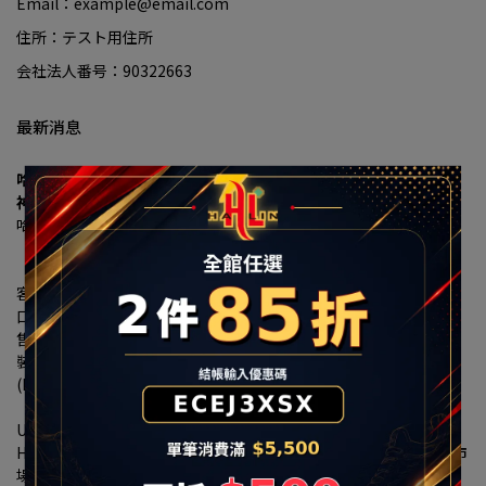
Email：example@email.com
住所：テスト用住所
会社法人番号：90322663
最新消息
哈林運動進駐秀泰生活樹林店 7/18盛大開幕 多重優惠現省上千元
神牌HOKA、UA、MIZUNO 首發登場
哈林運動獨家總代理傳奇潮鞋 MINNETONKA
「小籠包、珍珠奶茶」聯名神鞋限量開搶、再送限定配色鞋帶
【2026 年7月16日，台北訊】大台北南區的慢跑愛好者、運動穿搭
客與家庭消費者注意！看好新北樹林生活圈持續發展，以及居住人
口穩定成長帶動的消費需求，秀泰生活樹林店攜手台灣運動用品零
售通路領導品牌
「哈林運動」（HA LIN）
，打造3F近300坪商場改
裝櫃位7/18日華麗登場，並將於當日邀請「福爾摩沙夢想家啦啦隊 
(Formosa Sexy)」熱力助陣 ，哈林運動的
全新雙店格概念旗艦店
（HA LIN Running ＆ HA LIN Sports)
同步亮相，主打運動鞋雙雄
UNDER ARMOUR、MIZUNO、慢跑神牌 HOKA首度進駐，並祭出
HOKA限量商品開幕特別優惠，填補了大台北南區專業運動防護的市
場空白，並攜手Nike、New Balance、SKECHERS、PUMA、