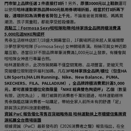
門市架上品牌任選 2 件直接打8折！
另外，
原價3000元以上鞋款
還可
以使用
哈林運動家族品牌600元抵用券現場折抵，相當於打8折再下
殺，連環折扣為消費者省荷包上千元
，不論是爸爸買機能、媽媽買
潮流、孩子買童鞋，都能享受超殺優惠。
亮點三：Formosa Sexy啦啦隊助陣!哈林家族全品牌跨櫃消費滿
5,000元送NIKE陶瓷杯
秀泰生活樹林店於7/18盛大開幕當日，1F廣場將迎來超人氣福爾摩
沙夢想家啦啦隊 (Formosa Sexy) 女神開場表演。粉絲可與女神近距
離互動，憑當日3F不限品牌單筆消費滿1,000元以上發票，有機會與
啦啦隊女神進行專屬合照。
哈林運動表示，此次改裝開幕不僅空間寬敞、品項豐富，更破天荒
突破櫃位限制提供福利加碼，凡在
3F哈林家族全品牌/櫃位（包含HA 
LIN Sports/HA LIN Running、Nike、New Balance、PUMA、
SKECHERS、FILA、PALLADIUM），全品牌跨櫃消費累計滿5,000 
元，即可直接至櫃位兌換限量 「NIKE 經典雙色陶瓷杯」 乙個
（數量
有限，送完為止），精打細算的消費者千萬別錯過，哈林運動樹林
秀泰旗艦店讓消費者一站購足，帶給全家人前所未有的舒適「足」
跡與頂尖的科技運動體驗。
資誠 PwC 報告催化零售百貨戰略佈局 哈林運動挾上市櫃健信集團資
源拓展全台商場版圖
根據資誠（PwC）最新發布的《2026消費者之聲》報告指出，在全