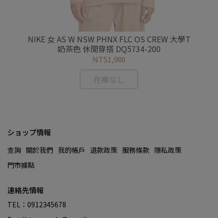
e 男
NIKE 女 AS W NSW PHNX FLC OS CREW 大學T
NI
奶茶色 休閒穿搭 DQ5734-200
NT$1,980
在庫なし
ショップ情報
查詢
關於我們
我的帳戶
退款政策
服務條款
隱私政策
門市據點
連絡先情報
TEL：0912345678