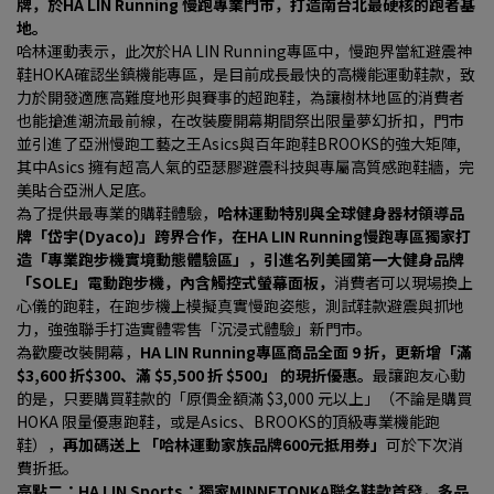
牌，於HA LIN Running 慢跑專業門市，打造南台北最硬核的跑者基
地。
哈林運動表示，此次於HA LIN Running專區中，慢跑界當紅避震神
鞋HOKA確認坐鎮機能專區，是目前成長最快的高機能運動鞋款，致
力於開發適應高難度地形與賽事的超跑鞋，為讓樹林地區的消費者
也能搶進潮流最前線，在改裝慶開幕期間祭出限量夢幻折扣，門市
並引進了亞洲慢跑工藝之王Asics與百年跑鞋BROOKS的強大矩陣, 
其中Asics 擁有超高人氣的亞瑟膠避震科技與專屬高質感跑鞋牆，完
美貼合亞洲人足底。
為了提供最專業的購鞋體驗，
哈林運動特別與全球健身器材領導品
牌「岱宇(Dyaco)」跨界合作，在HA LIN Running慢跑專區獨家打
造「專業跑步機實境動態體驗區」，引進名列美國第一大健身品牌
「SOLE」電動跑步機，內含觸控式螢幕面板，
消費者可以現場換上
心儀的跑鞋，在跑步機上模擬真實慢跑姿態，測試鞋款避震與抓地
力，強強聯手打造實體零售「沉浸式體驗」新門市。
為歡慶改裝開幕，
HA LIN Running專區商品全面 9 折，更新增「滿 
$3,600 折$300、滿 $5,500 折 $500」 的現折優惠。
最讓跑友心動
的是，只要購買鞋款的「原價金額滿 $3,000 元以上」（不論是購買 
HOKA 限量優惠跑鞋，或是Asics、BROOKS的頂級專業機能跑
鞋），
再加碼送上 「哈林運動家族品牌600元抵用券」
可於下次消
費折抵。
亮點二：HA LIN Sports：獨家MINNETONKA聯名鞋款首發，多品