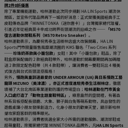
牌2件8折優惠
除了專業機能運動，哈林運動此次同步規劃 HA LIN Sports 潮流休
閒區，並宣佈代理品牌再下一城的好消息：正式榮獲美國經典手工
皮鞋傳奇品牌「MINNETONKA（迷你唐卡）」台灣獨家總代理權，
引進近年從經典莫卡辛成功跨界街頭潮流的巔峰之作 ── 
「MS70 
復古運動休閒鞋系列（MS70 Retro Sneaker）
。
哈林運動表示，為慶祝秀泰生活樹林店盛大改裝開幕，HA LIN 
Sports門市限量販售風靡潮流圈的 KIKS 聯名「Two Cities 系列 
── 
珍珠奶茶款與小籠包款
」女鞋！其中「小籠包款」鞋品，除了
鞋盒原裝配備的 2 款經典鞋帶外，哈林運動於開幕慶期間再加碼贈
送 2 款限定配色鞋帶（共 4 款鞋帶），讓消費者一雙鞋玩出 4 種美
式復古與台式街頭混搭風格！
另外，
慢跑與重訓迷最愛的 UNDER ARMOUR (UA) 與日系慢跑工藝
龍頭 MIZUNO（美津濃），亦正式首度進駐秀泰生活樹林店
，徹底
填補了大台北南區專業運動防護的市場空白；
哈林運動在門市黃金
入口處打造了「動物主題童鞋特區」
，綠意盎然的空間裡，有著森
林系背板搭配長頸鹿、大象、獅子與白兔等萌系動物，具啟發性的
遊戲桌讓小朋友發揮創造力，化身小朋友的歡樂天堂，顯示新哈林
搶攻家庭客群的精準眼光。
哈林運動表示，消費者挑選全家大小所需的運動服飾、潮流球鞋或
超萌童鞋，除獨家總代理 MINNETONKA 品牌外，凡
HA LIN Sports