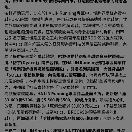
牌，於HA LIN Running 慢跑專業門市，打造南台北最硬核的跑者基
地。
哈林運動表示，此次於HA LIN Running專區中，慢跑界當紅避震神
鞋HOKA確認坐鎮機能專區，是目前成長最快的高機能運動鞋款，致
力於開發適應高難度地形與賽事的超跑鞋，為讓樹林地區的消費者
也能搶進潮流最前線，在改裝慶開幕期間祭出限量夢幻折扣，門市
並引進了亞洲慢跑工藝之王Asics與百年跑鞋BROOKS的強大矩陣, 
其中Asics 擁有超高人氣的亞瑟膠避震科技與專屬高質感跑鞋牆，完
美貼合亞洲人足底。
為了提供最專業的購鞋體驗，
哈林運動特別與全球健身器材領導品
牌「岱宇(Dyaco)」跨界合作，在HA LIN Running慢跑專區獨家打
造「專業跑步機實境動態體驗區」，引進名列美國第一大健身品牌
「SOLE」電動跑步機，內含觸控式螢幕面板，
消費者可以現場換上
心儀的跑鞋，在跑步機上模擬真實慢跑姿態，測試鞋款避震與抓地
力，強強聯手打造實體零售「沉浸式體驗」新門市。
為歡慶改裝開幕，
HA LIN Running專區商品全面 9 折，更新增「滿 
$3,600 折$300、滿 $5,500 折 $500」 的現折優惠。
最讓跑友心動
的是，只要購買鞋款的「原價金額滿 $3,000 元以上」（不論是購買 
HOKA 限量優惠跑鞋，或是Asics、BROOKS的頂級專業機能跑
鞋），
再加碼送上 「哈林運動家族品牌600元抵用券」
可於下次消
費折抵。
亮點二：HA LIN Sports：獨家MINNETONKA聯名鞋款首發，多品