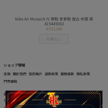
黑 男
Nike Air Monarch IV 男鞋 老爹鞋 復古 休閒 黑
NI
415445002
帽
NT$2,500
在庫なし
ショップ情報
查詢
關於我們
我的帳戶
退款政策
服務條款
隱私政策
門市據點
連絡先情報
TEL：0912345678