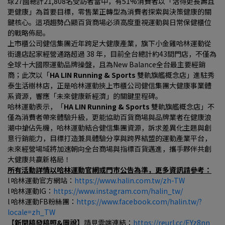
球27國總計21,808名受訪者當中，有51%消費者以「活得更長壽且
更健康」為首要目標，零售業正轉型為消費者探索與決策健康的關
鍵核心。這項趨勢凸顯百貨商場必須高度重視運動與日常保健櫃位
的戰略佈局。
上市櫃公司健信集團近年跨足大健康產業，旗下小金雞哈林運動從
街邊店起家經營通路超過 38 年，目前全台總計約43間門店，不僅為
全球十大國際運動品牌操盤，且為New Balance全台最主要經銷
商；此次以「
HA LIN Running & Sports 
雙軌旗艦概念店」進駐秀
泰生活樹林店，正是哈林運動挾上市櫃公司健信集團大健康事業體
系資源，響應「未來健康新經濟」的關鍵里程碑。
哈林運動表示，「
HA LIN Running & Sports 
雙軌旗艦概念店」不
僅為消費者帶來體驗升級，更能協助百貨商場與品牌業者在健康浪
潮中搶佔先機，哈林運動結合健信集團資源，訴求差異化主題與創
意行銷能力，目標打造兼具體驗分享與跨界結盟的運動產業平台，
未來經營場域將加速朝向全台商場與指標百貨邁進，攜手夥伴共創
大健康共贏新格局！
所有活動詳情以哈林運動官網或門市公告為準，更多資訊請參考：
l 哈林運動官方網站：
https://www.halin.com.tw/zh-TW
l 哈林運動IG：
https://www.instagram.com/halin_tw/
l 哈林運動FB粉絲團：
https://www.facebook.com/halin.tw/?
locale=zh_TW
【新聞稿發稿照&圖說】
請見雲端連結：
https://reurl.cc/EYz8nn