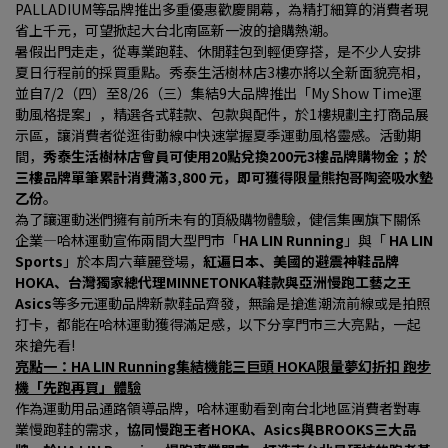
PALLADIUM等品牌推出多重優惠歡慶開幕，為精打細算的消費者現
省上千元，可望掀起大台北南區新一波的搶購熱潮。
暑假出門走走，從專業跑鞋、休閒鞋包到輕便穿搭，是不少人安排
夏日行程前的採買重點。秀泰生活樹林店3樓亦將以全新面貌亮相，
並自7/2（四）至8/26（三）集結9大品牌推出「My Show Time運
動風格提案」，精選各式鞋款、包款與配件，於1樓規劃主打商品展
示區，讓消費者從逛街動線中快速掌握夏季運動風格靈感。活動期
間，
秀泰生活樹林店會員可使用20點兌換200元3樓品牌購物金；於
三樓品牌單筆累計消費滿3,800 元，即可獲得限量熊抱哥陶瓷吸水墊
乙份
。
為了讓運動迷們擁有前所未有的頂級購物體驗，健信集團旗下關係
企業—哈林運動宣佈兩間大型門市「
HA LIN Running
」與「 
HA LIN 
Sports
」於本周六華麗登場，
紅遍日本、美國的避震神鞋品牌
HOKA、台灣獨家總代理MINNETONKA鞋款與亞洲慢跑工藝之王
Asics
等多元運動品牌新款鞋品齊發，無論是搶進潮流前線或是拍照
打卡，都能在哈林運動獲得滿足感，以下分享門市三大亮點，一起
來搶先看!
亮點一：HA LIN Running集結機能三巨頭 HOKA限量夢幻折扣 跑步
機「先跑再買」體驗
作為運動用品通路領導品牌，哈林運動看到南台北地區消費者對專
業慢跑鞋的需求，
協同慢跑王者HOKA、Asics與BROOKS三大品