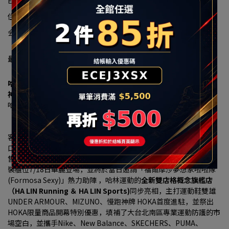
Email：example@email.com
住所：テスト用住所
会社法人番号：90322663
最新消息
哈林運動進駐秀泰生活樹林店 7/18盛大開幕 多重優惠現省上千元
神牌HOKA、UA、MIZUNO 首發登場
哈林運動獨家總代理傳奇潮鞋 MINNETONKA
「小籠包、珍珠奶茶」聯名神鞋限量開搶、再送限定配色鞋帶
【2026 年7月16日，台北訊】大台北南區的慢跑愛好者、運動穿搭
客與家庭消費者注意！看好新北樹林生活圈持續發展，以及居住人
口穩定成長帶動的消費需求，秀泰生活樹林店攜手台灣運動用品零
售通路領導品牌
「哈林運動」（HA LIN）
，打造3F近300坪商場改
裝櫃位7/18日華麗登場，並將於當日邀請「福爾摩沙夢想家啦啦隊 
(Formosa Sexy)」熱力助陣 ，哈林運動的
全新雙店格概念旗艦店
（HA LIN Running ＆ HA LIN Sports)
同步亮相，主打運動鞋雙雄
UNDER ARMOUR、MIZUNO、慢跑神牌 HOKA首度進駐，並祭出
HOKA限量商品開幕特別優惠，填補了大台北南區專業運動防護的市
場空白，並攜手Nike、New Balance、SKECHERS、PUMA、