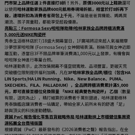
門市架上品牌任選 2 件直接打8折！
另外，
原價3000元以上鞋款
還可
以使用
哈林運動家族品牌600元抵用券現場折抵，相當於打8折再下
殺，連環折扣為消費者省荷包上千元
，不論是爸爸買機能、媽媽買
潮流、孩子買童鞋，都能享受超殺優惠。
亮點三：Formosa Sexy啦啦隊助陣!哈林家族全品牌跨櫃消費滿
5,000元送NIKE陶瓷杯
秀泰生活樹林店於7/18盛大開幕當日，1F廣場將迎來超人氣福爾摩
沙夢想家啦啦隊 (Formosa Sexy) 女神開場表演。粉絲可與女神近距
離互動，憑當日3F不限品牌單筆消費滿1,000元以上發票，有機會與
啦啦隊女神進行專屬合照。
哈林運動表示，此次改裝開幕不僅空間寬敞、品項豐富，更破天荒
突破櫃位限制提供福利加碼，凡在
3F哈林家族全品牌/櫃位（包含HA 
LIN Sports/HA LIN Running、Nike、New Balance、PUMA、
SKECHERS、FILA、PALLADIUM），全品牌跨櫃消費累計滿5,000 
元，即可直接至櫃位兌換限量 「NIKE 經典雙色陶瓷杯」 乙個
（數量
有限，送完為止），精打細算的消費者千萬別錯過，哈林運動樹林
秀泰旗艦店讓消費者一站購足，帶給全家人前所未有的舒適「足」
跡與頂尖的科技運動體驗。
資誠 PwC 報告催化零售百貨戰略佈局 哈林運動挾上市櫃健信集團資
源拓展全台商場版圖
根據資誠（PwC）最新發布的《2026消費者之聲》報告指出，在全