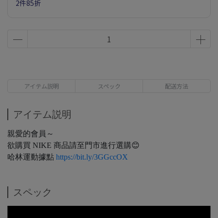
2件85折
アイテム説明
スペック
配送方法
アイテム説明
親愛的會員～
欲購買 NIKE 商品請至門市進行選購😊
哈林運動據點
https://bit.ly/3GGccOX
スペック