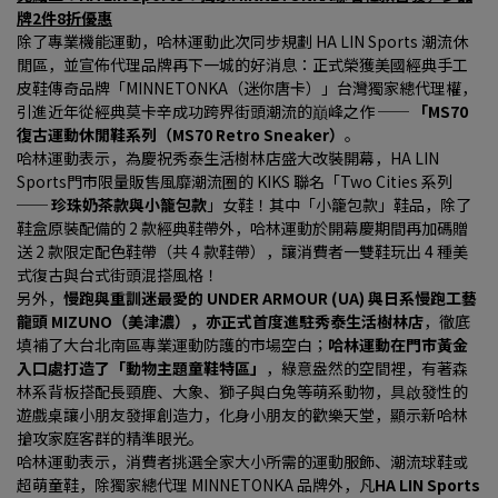
牌2件8折優惠
除了專業機能運動，哈林運動此次同步規劃 HA LIN Sports 潮流休
閒區，並宣佈代理品牌再下一城的好消息：正式榮獲美國經典手工
皮鞋傳奇品牌「MINNETONKA（迷你唐卡）」台灣獨家總代理權，
引進近年從經典莫卡辛成功跨界街頭潮流的巔峰之作 ── 
「MS70 
復古運動休閒鞋系列（MS70 Retro Sneaker）
。
哈林運動表示，為慶祝秀泰生活樹林店盛大改裝開幕，HA LIN 
Sports門市限量販售風靡潮流圈的 KIKS 聯名「Two Cities 系列 
── 
珍珠奶茶款與小籠包款
」女鞋！其中「小籠包款」鞋品，除了
鞋盒原裝配備的 2 款經典鞋帶外，哈林運動於開幕慶期間再加碼贈
送 2 款限定配色鞋帶（共 4 款鞋帶），讓消費者一雙鞋玩出 4 種美
式復古與台式街頭混搭風格！
另外，
慢跑與重訓迷最愛的 UNDER ARMOUR (UA) 與日系慢跑工藝
龍頭 MIZUNO（美津濃），亦正式首度進駐秀泰生活樹林店
，徹底
填補了大台北南區專業運動防護的市場空白；
哈林運動在門市黃金
入口處打造了「動物主題童鞋特區」
，綠意盎然的空間裡，有著森
林系背板搭配長頸鹿、大象、獅子與白兔等萌系動物，具啟發性的
遊戲桌讓小朋友發揮創造力，化身小朋友的歡樂天堂，顯示新哈林
搶攻家庭客群的精準眼光。
哈林運動表示，消費者挑選全家大小所需的運動服飾、潮流球鞋或
超萌童鞋，除獨家總代理 MINNETONKA 品牌外，凡
HA LIN Sports