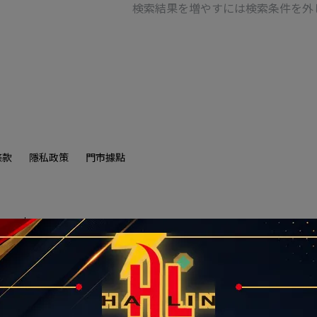
検索結果を増やすには検索条件を外
條款
隱私政策
門市據點
住所
会社法人番号：90322663
惠現省上千元