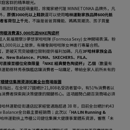
家庭客群的精準眼光。
流球鞋或超萌童鞋，除獨家總代理 MINNETONKA 品牌外，凡
外，
原價3000元以上鞋款
還可以使用
哈林運動家族品牌600元抵
費者省荷包上千元
，不論是爸爸買機能、媽媽買潮流、孩子買童
跨櫃消費滿5,000元送NIKE陶瓷杯
氣福爾摩沙夢想家啦啦隊 (Formosa Sexy) 女神開場表演。粉
1,000元以上發票，有機會與啦啦隊女神進行專屬合照。
富，更破天荒突破櫃位限制提供福利加碼，凡在
3F哈林家族全品
ike、New Balance、PUMA、SKECHERS、FILA、
即可直接至櫃位兌換限量 「NIKE 經典雙色陶瓷杯」 乙個
（數量有
林運動樹林秀泰旗艦店讓消費者一站購足，帶給全家人前所未有的
上市櫃健信集團資源拓展全台商場版圖
告指出，在全球27國總計21,808名受訪者當中，有51%消費者以
為消費者探索與決策健康的關鍵核心。這項趨勢凸顯百貨商場必須
林運動從街邊店起家經營通路超過 38 年，目前全台總計約43
Balance全台最主要經銷商；此次以「
HA LIN Running & 
哈林運動挾上市櫃公司健信集團大健康事業體系資源，響應「未