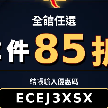
配色鞋帶
愛好者、運動穿搭客與家庭消費者注意！看好新北樹林生活圈持續發
活樹林店攜手台灣運動用品零售通路領導品牌
「哈林運動」（HA 
並將於當日邀請「福爾摩沙夢想家啦啦隊 (Formosa Sexy)」
nning ＆ HA LIN Sports)
同步亮相，主打運動鞋雙雄
A首度進駐，並祭出HOKA限量商品開幕特別優惠，填補了大台北南區專
、SKECHERS、PUMA、PALLADIUM等品牌推出多重優惠歡慶開
北南區新一波的搶購熱潮。
是不少人安排夏日行程前的採買重點。秀泰生活樹林店3樓亦將以
品牌推出「My Show Time運動風格提案」，精選各式鞋款、包款
街動線中快速掌握夏季運動風格靈感。活動期間，
秀泰生活樹林店
牌單筆累計消費滿3,800 元，即可獲得限量熊抱哥陶瓷吸水墊乙
集團旗下關係企業—哈林運動宣佈兩間大型門市「
HA LIN 
，
紅遍日本、美國的避震神鞋品牌HOKA、台灣獨家總代理
運動品牌新款鞋品齊發，無論是搶進潮流前線或是拍照打卡，都
起來搶先看!
A限量夢幻折扣 跑步機「先跑再買」體驗
區消費者對專業慢跑鞋的需求，
協同慢跑王者HOKA、Asics與
專業門市，打造南台北最硬核的跑者基地。
，慢跑界當紅避震神鞋HOKA確認坐鎮機能專區，是目前成長最快的高