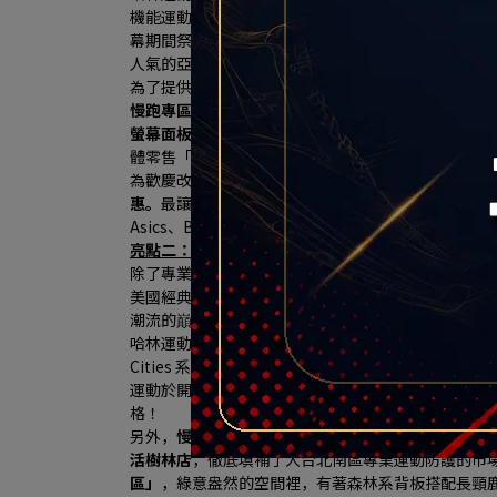
機能運動鞋款，致力於開發適應高難度地形與賽事的
幕期間祭出限量夢幻折扣，門市並引進了亞洲慢跑工藝之王A
人氣的亞瑟膠避震科技與專屬高質感跑鞋牆，完美貼
為了提供最專業的購鞋體驗，
哈林運動特別與全球健身器材
慢跑專區獨家打造「專業跑步機實境動態體驗區」，引
螢幕面板，
消費者可以現場換上心儀的跑鞋，在跑步
體零售「沉浸式體驗」新門市。
為歡慶改裝開幕，
HA LIN Running專區商品全面 9 
惠。
最讓跑友心動的是，只要購買鞋款的「原價金額滿 $
Asics、BROOKS的頂級專業機能跑鞋），
再加碼送上
亮點二：HA LIN Sports：獨家MINNETONKA
除了專業機能運動，哈林運動此次同步規劃 HA LIN 
美國經典手工皮鞋傳奇品牌「MINNETONKA（迷
潮流的巔峰之作 ── 
「MS70 復古運動休閒鞋系列（MS70
哈林運動表示，為慶祝秀泰生活樹林店盛大改裝開幕，HA LI
Cities 系列 ── 
珍珠奶茶款與小籠包款
」女鞋！其中
運動於開幕慶期間再加碼贈送 2 款限定配色鞋帶（共 
格！
另外，
慢跑與重訓迷最愛的 UNDER ARMOUR (U
活樹林店
，徹底填補了大台北南區專業運動防護的市
區」
，綠意盎然的空間裡，有著森林系背板搭配長頸