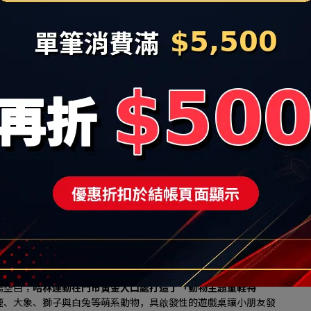
超跑鞋，為讓樹林地區的消費者也能搶進潮流最前線，在改裝慶開
sics與百年跑鞋BROOKS的強大矩陣, 其中Asics 擁有超高
合亞洲人足底。
領導品牌「岱宇(Dyaco)」跨界合作，在HA LIN Running
進名列美國第一大健身品牌「SOLE」電動跑步機，內含觸控式
機上模擬真實慢跑姿態，測試鞋款避震與抓地力，強強聯手打造實
折，更新增「滿 $3,600 折$300、滿 $5,500 折 $500」 的現折優
3,000 元以上」（不論是購買 HOKA 限量優惠跑鞋，或是
 「哈林運動家族品牌600元抵用券」
可於下次消費折抵。
聯名鞋款首發，多品牌2件8折優惠
Sports 潮流休閒區，並宣佈代理品牌再下一城的好消息：正式榮獲
你唐卡）」台灣獨家總代理權，引進近年從經典莫卡辛成功跨界街頭
 Retro Sneaker）
。
N Sports門市限量販售風靡潮流圈的 KIKS 聯名「Two 
「小籠包款」鞋品，除了鞋盒原裝配備的 2 款經典鞋帶外，哈林
4 款鞋帶），讓消費者一雙鞋玩出 4 種美式復古與台式街頭混搭風
A) 與日系慢跑工藝龍頭 MIZUNO（美津濃），亦正式首度進駐秀泰生
場空白；
哈林運動在門市黃金入口處打造了「動物主題童鞋特
鹿、大象、獅子與白兔等萌系動物，具啟發性的遊戲桌讓小朋友發