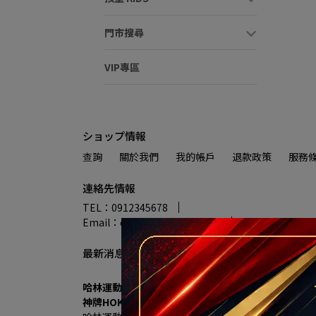
門市搜尋
VIP專區
ショップ情報
查詢
關於我們
我的帳戶
退款政策
服務
連絡先情報
TEL：0912345678
Email：example@email.com
住所：テスト用
最新消息
哈林運動進駐秀泰生活樹林店 7/18盛大開幕 多重優
神牌HOKA、UA、MIZUNO 首發登場