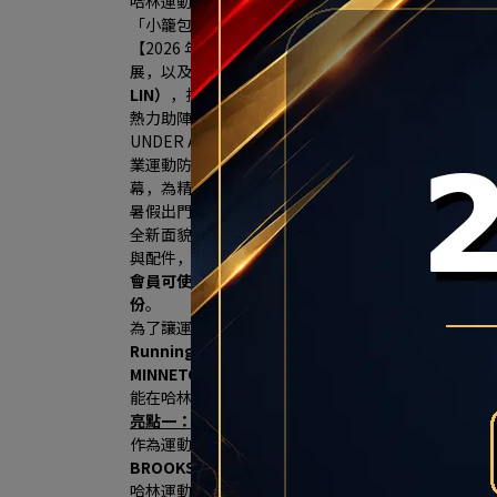
哈林運動獨家總代理傳奇潮鞋 MINNETONKA
「小籠包、珍珠奶茶」聯名神鞋限量開搶、再送限定
【2026 年7月16日，台北訊】大台北南區的慢跑
展，以及居住人口穩定成長帶動的消費需求，秀泰生
LIN）
，打造3F近300坪商場改裝櫃位7/18日華麗登場，
熱力助陣 ，哈林運動的
全新雙店格概念旗艦店（HA LIN Ru
UNDER ARMOUR、MIZUNO、慢跑神牌 HOK
業運動防護的市場空白，並攜手Nike、New Balance
幕，為精打細算的消費者現省上千元，可望掀起大台
暑假出門走走，從專業跑鞋、休閒鞋包到輕便穿搭，
全新面貌亮相，並自7/2（四）至8/26（三）集結9大
與配件，於1樓規劃主打商品展示區，讓消費者從逛
會員可使用20點兌換200元3樓品牌購物金；於三樓品
份
。
為了讓運動迷們擁有前所未有的頂級購物體驗，健信
Running
」與「 
HA LIN Sports
」於本周六華麗登場
MINNETONKA鞋款與亞洲慢跑工藝之王Asics
等多元
能在哈林運動獲得滿足感，以下分享門市三大亮點，一
亮點一：HA LIN Running集結機能三巨頭 HOK
作為運動用品通路領導品牌，哈林運動看到南台北地
BROOKS三大品牌，於HA LIN Running 慢跑
哈林運動表示，此次於HA LIN Running專區中