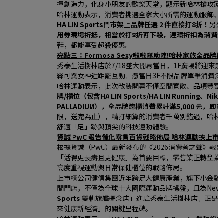
揮創造力，化身小朋友的歡樂天堂，顯示新哈林搶攻
哈林運動表示，消費者挑選全家大小所需的運動服飾、潮
HA LIN Sports門市架上品牌任選 2 件直接打8折！
另
用券現場折抵，相當於打8折再下殺，連環折扣為消
鞋，都能享受超殺優惠。
亮點三：Formosa Sexy啦啦隊助陣!哈林家族全品牌
秀泰生活樹林店於7/18盛大開幕當日，1F廣場將迎來超人
絲可與女神近距離互動，憑當日3F不限品牌單筆消費滿
哈林運動表示，此次改裝開幕不僅空間寬敞、品項豐
牌/櫃位（包含HA LIN Sports/HA LIN Running、N
PALLADIUM），全品牌跨櫃消費累計滿5,000 元，
限，送完為止），精打細算的消費者千萬別錯過，哈
舒適「足」跡與頂尖的科技運動體驗。
資誠 PwC 報告催化零售百貨戰略佈局 哈林運動挾
根據資誠（PwC）最新發布的《2026消費者之聲》報
「活得更長壽且更健康」為首要目標，零售業正轉型
高度重視運動與日常保健櫃位的戰略佈局。
上市櫃公司健信集團近年跨足大健康產業，旗下小金雞哈
間門店，不僅為全球十大國際運動品牌操盤，且為New 
Sports 
雙軌旗艦概念店」進駐秀泰生活樹林店，正是
來健康新經濟」的關鍵里程碑。