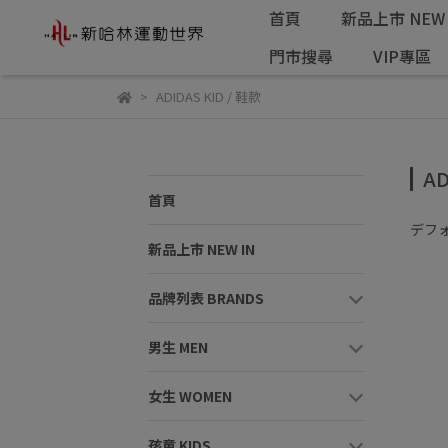
首頁
新品上市 NEW 
門市搜尋
VIP專區
ADIDAS KID / 鞋款
AD
首頁
デフ
新品上市 NEW IN
品牌列表 BRANDS
男生 MEN
女生 WOMEN
孩童 KIDS