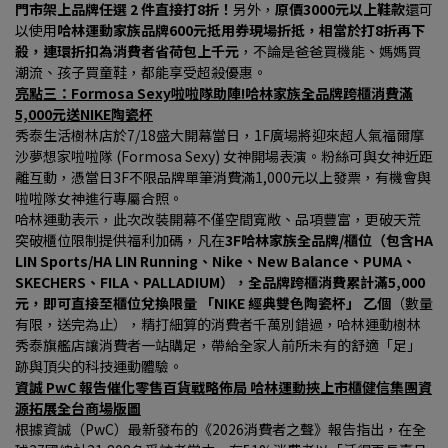
門市架上品牌任選 2 件直接打8折！
另外，
原價3000元以上鞋款
還可
以使用
哈林運動家族品牌600元抵用券現場折抵，相當於打8折再下
殺，連環折扣為消費者省荷包上千元
，不論是爸爸買機能、媽媽買
潮流、孩子買童鞋，都能享受超殺優惠。
亮點三：Formosa Sexy啦啦隊助陣!哈林家族全品牌跨櫃消費滿
5,000元送NIKE陶瓷杯
秀泰生活樹林店於7/18盛大開幕當日，1F廣場將迎來超人氣福爾摩
沙夢想家啦啦隊 (Formosa Sexy) 女神開場表演。粉絲可與女神近距
離互動，憑當日3F不限品牌單筆消費滿1,000元以上發票，有機會與
啦啦隊女神進行專屬合照。
哈林運動表示，此次改裝開幕不僅空間寬敞、品項豐富，更破天荒
突破櫃位限制提供福利加碼，凡在
3F哈林家族全品牌/櫃位（包含HA 
LIN Sports/HA LIN Running、Nike、New Balance、PUMA、
SKECHERS、FILA、PALLADIUM），全品牌跨櫃消費累計滿5,000 
元，即可直接至櫃位兌換限量 「NIKE 經典雙色陶瓷杯」 乙個
（數量
有限，送完為止），精打細算的消費者千萬別錯過，哈林運動樹林
秀泰旗艦店讓消費者一站購足，帶給全家人前所未有的舒適「足」
跡與頂尖的科技運動體驗。
資誠 PwC 報告催化零售百貨戰略佈局 哈林運動挾上市櫃健信集團資
源拓展全台商場版圖
根據資誠（PwC）最新發布的《2026消費者之聲》報告指出，在全