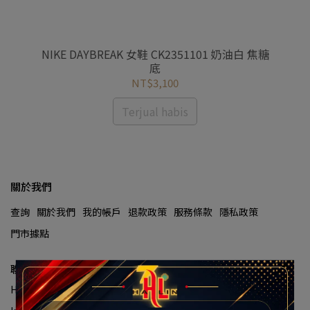
us
NIKE DAYBREAK 女鞋 CK2351101 奶油白 焦糖
NI
底
NT$3,100
Terjual habis
關於我們
查詢
關於我們
我的帳戶
退款政策
服務條款
隱私政策
門市據點
聯絡資訊
Hotline Layanan Pelanggan:(02)2929-8334