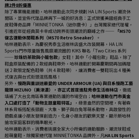
牌2件8折優惠
除了專業機能運動，哈林運動此次同步規劃 HA LIN Sports 潮流休
閒區，並宣佈代理品牌再下一城的好消息：正式榮獲美國經典手工
皮鞋傳奇品牌「MINNETONKA（迷你唐卡）」台灣獨家總代理權，
引進近年從經典莫卡辛成功跨界街頭潮流的巔峰之作 ── 
「MS70 
復古運動休閒鞋系列（MS70 Retro Sneaker）
。
哈林運動表示，為慶祝秀泰生活樹林店盛大改裝開幕，HA LIN 
Sports門市限量販售風靡潮流圈的 KIKS 聯名「Two Cities 系列 
── 
珍珠奶茶款與小籠包款
」女鞋！其中「小籠包款」鞋品，除了
鞋盒原裝配備的 2 款經典鞋帶外，哈林運動於開幕慶期間再加碼贈
送 2 款限定配色鞋帶（共 4 款鞋帶），讓消費者一雙鞋玩出 4 種美
式復古與台式街頭混搭風格！
另外，
慢跑與重訓迷最愛的 UNDER ARMOUR (UA) 與日系慢跑工藝
龍頭 MIZUNO（美津濃），亦正式首度進駐秀泰生活樹林店
，徹底
填補了大台北南區專業運動防護的市場空白；
哈林運動在門市黃金
入口處打造了「動物主題童鞋特區」
，綠意盎然的空間裡，有著森
林系背板搭配長頸鹿、大象、獅子與白兔等萌系動物，具啟發性的
遊戲桌讓小朋友發揮創造力，化身小朋友的歡樂天堂，顯示新哈林
搶攻家庭客群的精準眼光。
哈林運動表示，消費者挑選全家大小所需的運動服飾、潮流球鞋或
超萌童鞋，除獨家總代理 MINNETONKA 品牌外，凡
HA LIN Sports