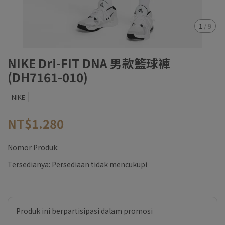
1
/
9
NIKE Dri-FIT DNA 男款籃球褲
(DH7161-010)
NIKE
NT$1.280
Nomor Produk:
Tersedianya:
Persediaan tidak mencukupi
Produk ini berpartisipasi dalam promosi