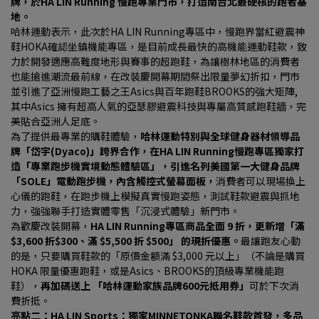
牌，於HA LIN Running 慢跑專業門市，打造南台北最硬核的跑者基
地。
哈林運動表示，此次於HA LIN Running專區中，慢跑界當紅避震神
鞋HOKA確認坐鎮機能專區，是目前成長最快的高機能運動鞋款，致
力於開發適應高難度地形與賽事的超跑鞋，為讓樹林地區的消費者
也能搶進潮流最前線，在改裝慶開幕期間祭出限量夢幻折扣，門市
並引進了亞洲慢跑工藝之王Asics與百年跑鞋BROOKS的強大矩陣, 
其中Asics 擁有超高人氣的亞瑟膠避震科技與專屬高質感跑鞋牆，完
美貼合亞洲人足底。
為了提供最專業的購鞋體驗，
哈林運動特別與全球健身器材領導品
牌「岱宇(Dyaco)」跨界合作，在HA LIN Running慢跑專區獨家打
造「專業跑步機實境動態體驗區」，引進名列美國第一大健身品牌
「SOLE」電動跑步機，內含觸控式螢幕面板，
消費者可以現場換上
心儀的跑鞋，在跑步機上模擬真實慢跑姿態，測試鞋款避震與抓地
力，強強聯手打造實體零售「沉浸式體驗」新門市。
為歡慶改裝開幕，
HA LIN Running專區商品全面 9 折，更新增「滿 
$3,600 折$300、滿 $5,500 折 $500」 的現折優惠。
最讓跑友心動
的是，只要購買鞋款的「原價金額滿 $3,000 元以上」（不論是購買 
HOKA 限量優惠跑鞋，或是Asics、BROOKS的頂級專業機能跑
鞋），
再加碼送上 「哈林運動家族品牌600元抵用券」
可於下次消
費折抵。
亮點二：HA LIN Sports：獨家MINNETONKA聯名鞋款首發，多品