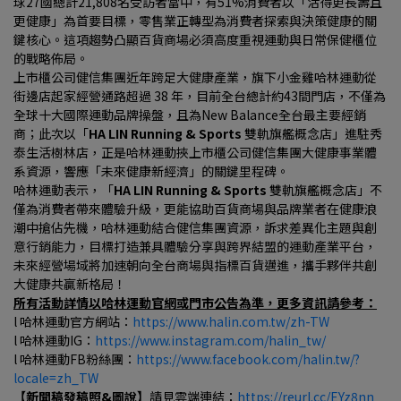
球27國總計21,808名受訪者當中，有51%消費者以「活得更長壽且
更健康」為首要目標，零售業正轉型為消費者探索與決策健康的關
鍵核心。這項趨勢凸顯百貨商場必須高度重視運動與日常保健櫃位
的戰略佈局。
上市櫃公司健信集團近年跨足大健康產業，旗下小金雞哈林運動從
街邊店起家經營通路超過 38 年，目前全台總計約43間門店，不僅為
全球十大國際運動品牌操盤，且為New Balance全台最主要經銷
商；此次以「
HA LIN Running & Sports 
雙軌旗艦概念店」進駐秀
泰生活樹林店，正是哈林運動挾上市櫃公司健信集團大健康事業體
系資源，響應「未來健康新經濟」的關鍵里程碑。
哈林運動表示，「
HA LIN Running & Sports 
雙軌旗艦概念店」不
僅為消費者帶來體驗升級，更能協助百貨商場與品牌業者在健康浪
潮中搶佔先機，哈林運動結合健信集團資源，訴求差異化主題與創
意行銷能力，目標打造兼具體驗分享與跨界結盟的運動產業平台，
未來經營場域將加速朝向全台商場與指標百貨邁進，攜手夥伴共創
大健康共贏新格局！
所有活動詳情以哈林運動官網或門市公告為準，更多資訊請參考：
l 哈林運動官方網站：
https://www.halin.com.tw/zh-TW
l 哈林運動IG：
https://www.instagram.com/halin_tw/
l 哈林運動FB粉絲團：
https://www.facebook.com/halin.tw/?
locale=zh_TW
【新聞稿發稿照&圖說】
請見雲端連結：
https://reurl.cc/EYz8nn