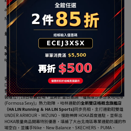
kotak surat:halin@halin.com.tw
alamat:新北市汐止區大同路一段239號16-1
Nomor Terpadu:90322663
最新消息
哈林運動進駐秀泰生活樹林店 7/18盛大開幕 多重優惠現省上千元
神牌HOKA、UA、MIZUNO 首發登場
哈林運動獨家總代理傳奇潮鞋 MINNETONKA
「小籠包、珍珠奶茶」聯名神鞋限量開搶、再送限定配色鞋帶
【2026 年7月16日，台北訊】大台北南區的慢跑愛好者、運動穿搭
客與家庭消費者注意！看好新北樹林生活圈持續發展，以及居住人
口穩定成長帶動的消費需求，秀泰生活樹林店攜手台灣運動用品零
售通路領導品牌
「哈林運動」（HA LIN）
，打造3F近300坪商場改
裝櫃位7/18日華麗登場，並將於當日邀請「福爾摩沙夢想家啦啦隊 
(Formosa Sexy)」熱力助陣 ，哈林運動的
全新雙店格概念旗艦店
（HA LIN Running ＆ HA LIN Sports)
同步亮相，主打運動鞋雙雄
UNDER ARMOUR、MIZUNO、慢跑神牌 HOKA首度進駐，並祭出
HOKA限量商品開幕特別優惠，填補了大台北南區專業運動防護的市
場空白，並攜手Nike、New Balance、SKECHERS、PUMA、