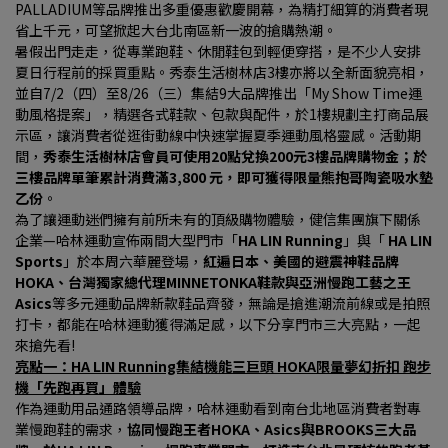
PALLADIUM等品牌推出多重優惠歡慶開幕，為精打細算的消費者現
省上千元，可望掀起大台北南區新一波的搶購熱潮。
暑假出門走走，從專業跑鞋、休閒鞋包到輕便穿搭，是不少人安排
夏日行程前的採買重點。秀泰生活樹林店3樓亦將以全新面貌亮相，
並自7/2（四）至8/26（三）集結9大品牌推出「My Show Time運
動風格提案」，精選各式鞋款、包款與配件，於1樓規劃主打商品展
示區，讓消費者從逛街動線中快速掌握夏季運動風格靈感。活動期
間，
秀泰生活樹林店會員可使用20點兌換200元3樓品牌購物金；於
三樓品牌單筆累計消費滿3,800 元，即可獲得限量熊抱哥陶瓷吸水墊
乙份
。
為了讓運動迷們擁有前所未有的頂級購物體驗，健信集團旗下關係
企業—哈林運動宣佈兩間大型門市「
HA LIN Running
」與「 
HA LIN 
Sports
」於本周六華麗登場，
紅遍日本、美國的避震神鞋品牌
HOKA、台灣獨家總代理MINNETONKA鞋款與亞洲慢跑工藝之王
Asics
等多元運動品牌新款鞋品齊發，無論是搶進潮流前線或是拍照
打卡，都能在哈林運動獲得滿足感，以下分享門市三大亮點，一起
來搶先看!
亮點一：HA LIN Running集結機能三巨頭 HOKA限量夢幻折扣 跑步
機「先跑再買」體驗
作為運動用品通路領導品牌，哈林運動看到南台北地區消費者對專
業慢跑鞋的需求，
協同慢跑王者HOKA、Asics與BROOKS三大品