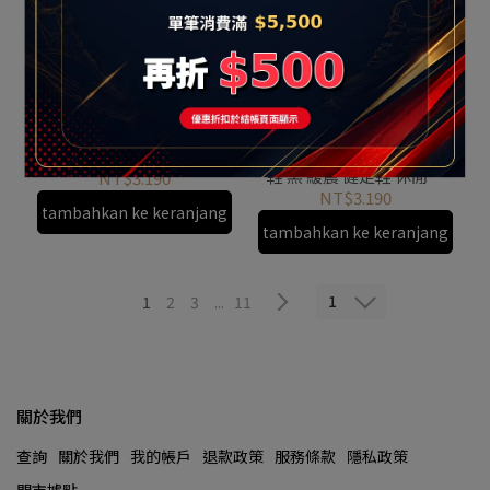
SKECHERS Go Walk 8 男
SKECHERS Go Walk 8 男
健走鞋 懶人鞋 休閒鞋 運動
鞋 黑 緩震 健走鞋 休閒鞋
鞋 彈性 輕量 棕咖
NT$3.190
運動鞋 216782BKW
216782CHOC
NT$3.190
tambahkan ke keranjang
tambahkan ke keranjang
1
1
2
3
...
11
關於我們
查詢
關於我們
我的帳戶
退款政策
服務條款
隱私政策