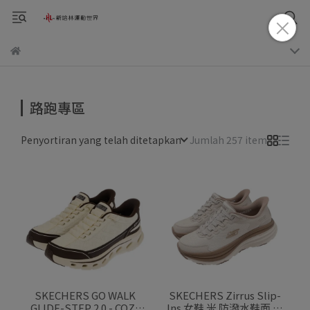
路跑專區
Penyortiran yang telah ditetapkan
Jumlah 257 item
SKECHERS GO WALK
SKECHERS Zirrus Slip-
GLIDE-STEP 2.0 - COZY
Ins 女鞋 米 防潑水鞋面 厚