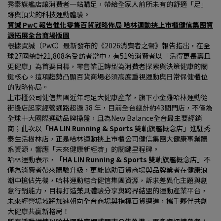
秀泰旗艦店讓消費者一站購足，帶給全家人前所未有的舒適「足」
跡與頂尖的科技運動體驗。
資誠 PwC 報告催化零售百貨戰略佈局 哈林運動挾上市櫃健信集團資
源拓展全台商場版圖
根據資誠（PwC）最新發布的《2026消費者之聲》報告指出，在全
球27國總計21,808名受訪者當中，有51%消費者以「活得更長壽且
更健康」為首要目標，零售業正轉型為消費者探索與決策健康的關
鍵核心。這項趨勢凸顯百貨商場必須高度重視運動與日常保健櫃位
的戰略佈局。
上市櫃公司健信集團近年跨足大健康產業，旗下小金雞哈林運動從
街邊店起家經營通路超過 38 年，目前全台總計約43間門店，不僅為
全球十大國際運動品牌操盤，且為New Balance全台最主要經銷
商；此次以「
HA LIN Running & Sports 
雙軌旗艦概念店」進駐秀
泰生活樹林店，正是哈林運動挾上市櫃公司健信集團大健康事業體
系資源，響應「未來健康新經濟」的關鍵里程碑。
哈林運動表示，「
HA LIN Running & Sports 
雙軌旗艦概念店」不
僅為消費者帶來體驗升級，更能協助百貨商場與品牌業者在健康浪
潮中搶佔先機，哈林運動結合健信集團資源，訴求差異化主題與創
意行銷能力，目標打造兼具體驗分享與跨界結盟的運動產業平台，
未來經營場域將加速朝向全台商場與指標百貨邁進，攜手夥伴共創
大健康共贏新格局！