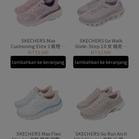
SKECHERS Max
SKECHERS Go Walk
Cushioning Elite 3 寬楦 慢
Glide-Step 2.0 女 健走鞋
跑 運動鞋女鞋 粉紅 厚底
粉紫 休閒鞋
NT$3.590
NT$3.590
129720WPNK
125156WLTMV
tambahkan ke keranjang
tambahkan ke keranjang
SKECHERS Max Flex
SKECHERS Go Run Arch