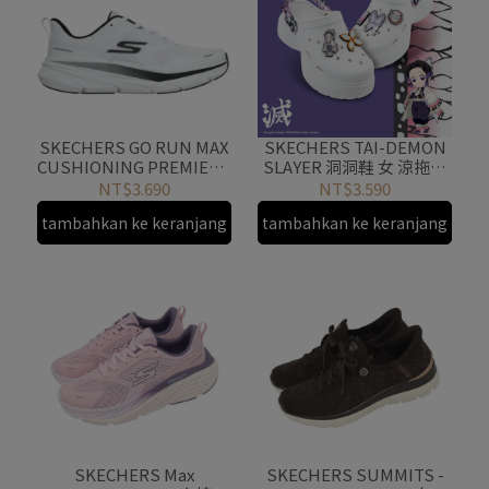
SKECHERS GO RUN MAX
SKECHERS TAI-DEMON
CUSHIONING PREMIER 3
SLAYER 洞洞鞋 女 涼拖鞋
運動鞋 男 跑步
鬼滅之刃聯名款-胡蝶忍款
NT$3.690
NT$3.590
221220WBK
800037WPK
tambahkan ke keranjang
tambahkan ke keranjang
SKECHERS Max
SKECHERS SUMMITS -