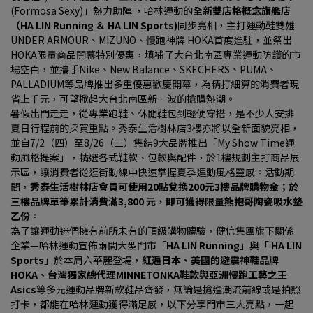
(Formosa Sexy)」熱力助陣 ，哈林運動的
全新雙店格概念旗艦店
（HA LIN Running ＆ HA LIN Sports)
同步亮相，主打運動鞋雙雄
UNDER ARMOUR、MIZUNO、慢跑神牌 HOKA首度進駐，並祭出
HOKA限量商品開幕特別優惠，填補了大台北南區專業運動防護的市
場空白，並攜手Nike、New Balance、SKECHERS、PUMA、
PALLADIUM等品牌推出多重優惠歡慶開幕，為精打細算的消費者現
省上千元，可望掀起大台北南區新一波的搶購熱潮。
暑假出門走走，從專業跑鞋、休閒鞋包到輕便穿搭，是不少人安排
夏日行程前的採買重點。秀泰生活樹林店3樓亦將以全新面貌亮相，
並自7/2（四）至8/26（三）集結9大品牌推出「My Show Time運
動風格提案」，精選各式鞋款、包款與配件，於1樓規劃主打商品展
示區，讓消費者從逛街動線中快速掌握夏季運動風格靈感。活動期
間，
秀泰生活樹林店會員可使用20點兌換200元3樓品牌購物金；於
三樓品牌單筆累計消費滿3,800 元，即可獲得限量熊抱哥陶瓷吸水墊
乙份
。
為了讓運動迷們擁有前所未有的頂級購物體驗，健信集團旗下關係
企業—哈林運動宣佈兩間大型門市「
HA LIN Running
」與「 
HA LIN 
Sports
」於本周六華麗登場，
紅遍日本、美國的避震神鞋品牌
HOKA、台灣獨家總代理MINNETONKA鞋款與亞洲慢跑工藝之王
Asics
等多元運動品牌新款鞋品齊發，無論是搶進潮流前線或是拍照
打卡，都能在哈林運動獲得滿足感，以下分享門市三大亮點，一起