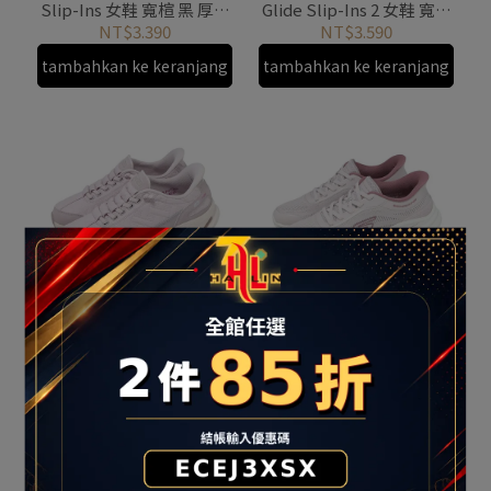
Slip-Ins 女鞋 寬楦 黑 厚底
Glide Slip-Ins 2 女鞋 寬楦
緩震 125935WBKRG
米白 125156WOFWT
NT$3.390
NT$3.590
tambahkan ke keranjang
tambahkan ke keranjang
SKECHER Go Walk Glide-
SKECHERS GO WALK 8 女
Step 2.0 女 健走鞋 粉紫 休
健走 瞬穿 寬楦 休閒鞋
閒鞋 125156WLTMV
125935WMVE
NT$3.590
NT$3.390
tambahkan ke keranjang
tambahkan ke keranjang