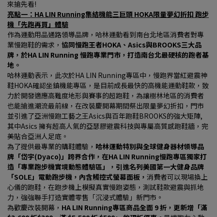
來搶先看!
亮點一：HA LIN Running集結機能三巨頭 HOKA限量夢幻折扣 跑步
機「先跑再買」體驗
作為運動用品通路領導品牌，哈林運動看到南台北地區消費者對專
業慢跑鞋的需求，
協同慢跑王者HOKA、Asics與BROOKS三大品
牌，於HA LIN Running 慢跑專業門市，打造南台北最硬核的跑者基
地。
哈林運動表示，此次於HA LIN Running專區中，慢跑界當紅避震神
鞋HOKA確認坐鎮機能專區，是目前成長最快的高機能運動鞋款，致
力於開發適應高難度地形與賽事的超跑鞋，為讓樹林地區的消費者
也能搶進潮流最前線，在改裝慶開幕期間祭出限量夢幻折扣，門市
並引進了亞洲慢跑工藝之王Asics與百年跑鞋BROOKS的強大矩陣, 
其中Asics 擁有超高人氣的亞瑟膠避震科技與專屬高質感跑鞋牆，完
美貼合亞洲人足底。
為了提供最專業的購鞋體驗，
哈林運動特別與全球健身器材領導品
牌「岱宇(Dyaco)」跨界合作，在HA LIN Running慢跑專區獨家打
造「專業跑步機實境動態體驗區」，引進名列美國第一大健身品牌
「SOLE」電動跑步機，內含觸控式螢幕面板，
消費者可以現場換上
心儀的跑鞋，在跑步機上模擬真實慢跑姿態，測試鞋款避震與抓地
力，強強聯手打造實體零售「沉浸式體驗」新門市。
為歡慶改裝開幕，
HA LIN Running專區商品全面 9 折，更新增「滿 