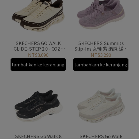
SKECHERS GO WALK
SKECHERS Summits
GLIDE-STEP 2.0 - COZY
Slip-Ins 女鞋 紫 編織 緩衝
FIT 健走鞋 瞬穿
健走鞋 150285DKMV
NT$3.690
NT$3.290
217035TNBR
tambahkan ke keranjang
tambahkan ke keranjang
SKECHERS Go Walk 8
SKECHERS Go Walk