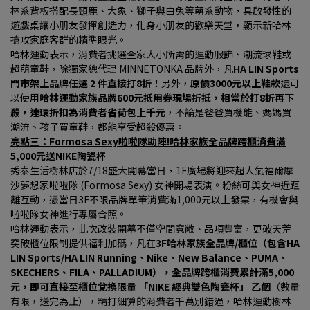
林系背板搭配長頸鹿、大象、獅子與白兔等萌系動物，具啟發性的
遊戲桌讓小朋友發揮創造力，化身小朋友的歡樂天堂，顯示新哈林
搶攻家庭客群的精準眼光。
哈林運動表示，消費者挑選全家大小所需的運動服飾、潮流球鞋或
超萌童鞋，除獨家總代理 MINNETONKA 品牌外，凡
HA LIN Sports
門市架上品牌任選 2 件直接打8折！
另外，
原價3000元以上鞋款
還可
以使用
哈林運動家族品牌600元抵用券現場折抵，相當於打8折再下
殺，連環折扣為消費者省荷包上千元
，不論是爸爸買機能、媽媽買
潮流、孩子買童鞋，都能享受超殺優惠。
亮點三：Formosa Sexy啦啦隊助陣!哈林家族全品牌跨櫃消費滿
5,000元送NIKE陶瓷杯
秀泰生活樹林店於7/18盛大開幕當日，1F廣場將迎來超人氣福爾摩
沙夢想家啦啦隊 (Formosa Sexy) 女神開場表演。粉絲可與女神近距
離互動，憑當日3F不限品牌單筆消費滿1,000元以上發票，有機會與
啦啦隊女神進行專屬合照。
哈林運動表示，此次改裝開幕不僅空間寬敞、品項豐富，更破天荒
突破櫃位限制提供福利加碼，凡在
3F哈林家族全品牌/櫃位（包含HA 
LIN Sports/HA LIN Running、Nike、New Balance、PUMA、
SKECHERS、FILA、PALLADIUM），全品牌跨櫃消費累計滿5,000 
元，即可直接至櫃位兌換限量 「NIKE 經典雙色陶瓷杯」 乙個
（數量
有限，送完為止），精打細算的消費者千萬別錯過，哈林運動樹林