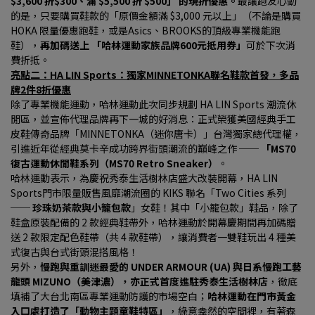
$3,600 折$300、滿 $5,500 折 $500」 的現折優惠。
最讓跑友心動
的是，只要購買鞋款的「原價金額滿 $3,000 元以上」（不論是購買 
HOKA 限量優惠跑鞋，或是Asics、BROOKS的頂級專業機能跑
鞋），
再加碼送上 「哈林運動家族品牌600元抵用券」
可於下次消
費折抵。
亮點二：HA LIN Sports：獨家MINNETONKA聯名鞋款首發，多品
牌2件8折優惠
除了專業機能運動，哈林運動此次同步規劃 HA LIN Sports 潮流休
閒區，並宣佈代理品牌再下一城的好消息：正式榮獲美國經典手工
皮鞋傳奇品牌「MINNETONKA（迷你唐卡）」台灣獨家總代理權，
引進近年從經典莫卡辛成功跨界街頭潮流的巔峰之作 ── 
「MS70 
復古運動休閒鞋系列（MS70 Retro Sneaker）
。
哈林運動表示，為慶祝秀泰生活樹林店盛大改裝開幕，HA LIN 
Sports門市限量販售風靡潮流圈的 KIKS 聯名「Two Cities 系列 
── 
珍珠奶茶款與小籠包款
」女鞋！其中「小籠包款」鞋品，除了
鞋盒原裝配備的 2 款經典鞋帶外，哈林運動於開幕慶期間再加碼贈
送 2 款限定配色鞋帶（共 4 款鞋帶），讓消費者一雙鞋玩出 4 種美
式復古與台式街頭混搭風格！
另外，
慢跑與重訓迷最愛的 UNDER ARMOUR (UA) 與日系慢跑工藝
龍頭 MIZUNO（美津濃），亦正式首度進駐秀泰生活樹林店
，徹底
填補了大台北南區專業運動防護的市場空白；
哈林運動在門市黃金
入口處打造了「動物主題童鞋特區」
，綠意盎然的空間裡，有著森