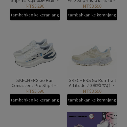
Slip-Ins 女鞋 厚底 避震 慢
Fit 2 Slip-Ins 女鞋 米 慢跑
跑鞋 運動鞋 129760WMLT
鞋 避震 129220NAT
NT$3.290
NT$3.590
tambahkan ke keranjang
tambahkan ke keranjang
SKECHERS Go Run
SKECHERS Go Run Trail
Consistent Pro Slip-Ins
Altitude 2.0 寬楦 女鞋 防
男鞋 慢跑鞋 白
潑水 緩衝 129533WNTBL
NT$3.690
NT$3.590
221143WHT
tambahkan ke keranjang
tambahkan ke keranjang