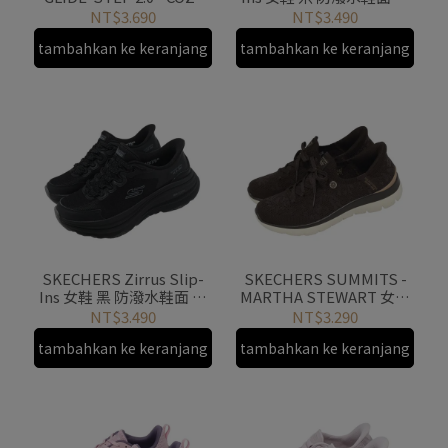
FIT 健走鞋 瞬穿
底 緩衝 支撐 180265TAN
NT$3.690
NT$3.490
217035TNBR
tambahkan ke keranjang
tambahkan ke keranjang
SKECHERS Zirrus Slip-
SKECHERS SUMMITS -
Ins 女鞋 黑 防潑水鞋面 厚
MARTHA STEWART 女鞋
底 緩衝 支撐 180265BBK
棕 針織 緩衝 150285BRN
NT$3.490
NT$3.290
tambahkan ke keranjang
tambahkan ke keranjang