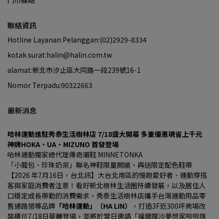
門市據點
聯絡資訊
Hotline Layanan Pelanggan:(02)2929-8334
kotak surat:halin@halin.com.tw
alamat:新北市汐止區大同路一段239號16-1
Nomor Terpadu:90322663
最新消息
哈林運動進駐秀泰生活樹林店 7/18盛大開幕 多重優惠現省上千元
神牌HOKA、UA、MIZUNO 首發登場
哈林運動獨家總代理傳奇潮鞋 MINNETONKA
「小籠包、珍珠奶茶」聯名神鞋限量開搶、再送限定配色鞋帶
【2026 年7月16日，台北訊】大台北南區的慢跑愛好者、運動穿搭
客與家庭消費者注意！看好新北樹林生活圈持續發展，以及居住人
口穩定成長帶動的消費需求，秀泰生活樹林店攜手台灣運動用品零
售通路領導品牌
「哈林運動」（HA LIN）
，打造3F近300坪商場改
裝櫃位7/18日華麗登場，並將於當日邀請「福爾摩沙夢想家啦啦隊 