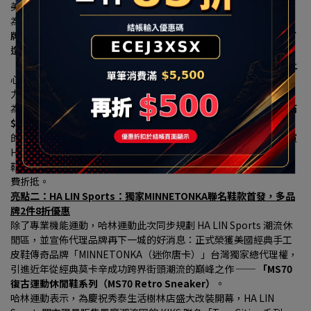
美貼合亞洲人足底。
為了提供最專業的購鞋體驗，
哈林運動特別與全球健身器材領導品
牌「岱宇(Dyaco)」跨界合作，在HA LIN Running慢跑專區獨家打
造「專業跑步機實境動態體驗區」，引進名列美國第一大健身品牌
「SOLE」電動跑步機，內含觸控式螢幕面板，
消費者可以現場換上
心儀的跑鞋，在跑步機上模擬真實慢跑姿態，測試鞋款避震與抓地
力，強強聯手打造實體零售「沉浸式體驗」新門市。
為歡慶改裝開幕，
HA LIN Running專區商品全面 9 折，更新增「滿 
$3,600 折$300、滿 $5,500 折 $500」 的現折優惠。
最讓跑友心動
的是，只要購買鞋款的「原價金額滿 $3,000 元以上」（不論是購買 
HOKA 限量優惠跑鞋，或是Asics、BROOKS的頂級專業機能跑
鞋），
再加碼送上 「哈林運動家族品牌600元抵用券」
可於下次消
費折抵。
亮點二：HA LIN Sports：獨家MINNETONKA聯名鞋款首發，多品
牌2件8折優惠
除了專業機能運動，哈林運動此次同步規劃 HA LIN Sports 潮流休
閒區，並宣佈代理品牌再下一城的好消息：正式榮獲美國經典手工
皮鞋傳奇品牌「MINNETONKA（迷你唐卡）」台灣獨家總代理權，
引進近年從經典莫卡辛成功跨界街頭潮流的巔峰之作 ── 
「MS70 
復古運動休閒鞋系列（MS70 Retro Sneaker）
。
哈林運動表示，為慶祝秀泰生活樹林店盛大改裝開幕，HA LIN 