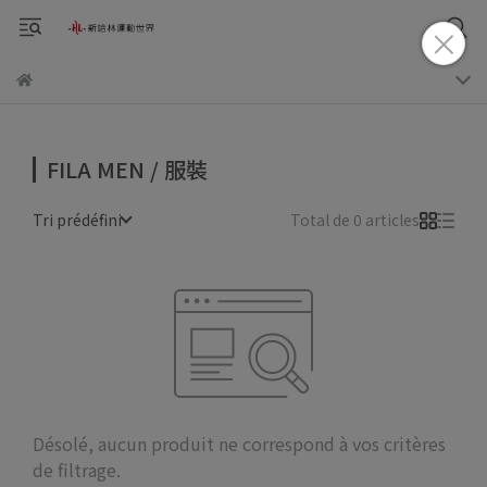
FILA MEN / 服裝
Tri prédéfini
Total de 0 articles
Désolé, aucun produit ne correspond à vos critères
de filtrage.