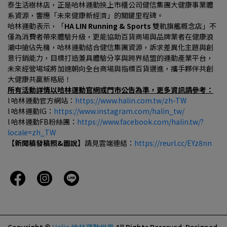
泰生活樹林店，正是哈林運動挾上市櫃公司健信集團大健康事業體
系資源，響應「未來健康新經濟」的關鍵里程碑。
哈林運動表示，「
HA LIN Running & Sports 
雙軌旗艦概念店」不
僅為消費者帶來體驗升級，更能協助百貨商場與品牌業者在健康浪
潮中搶佔先機，哈林運動結合健信集團資源，訴求差異化主題與創
意行銷能力，目標打造兼具體驗分享與跨界結盟的運動產業平台，
未來經營場域將加速朝向全台商場與指標百貨邁進，攜手夥伴共創
大健康共贏新格局！
所有活動詳情以哈林運動官網或門市公告為準，更多資訊請參考：
l 哈林運動官方網站：
https://www.halin.com.tw/zh-TW
l 哈林運動IG：
https://www.instagram.com/halin_tw/
l 哈林運動FB粉絲團：
https://www.facebook.com/halin.tw/?
locale=zh_TW
【新聞稿發稿照&圖說】
請見雲端連結：
https://reurl.cc/EYz8nn