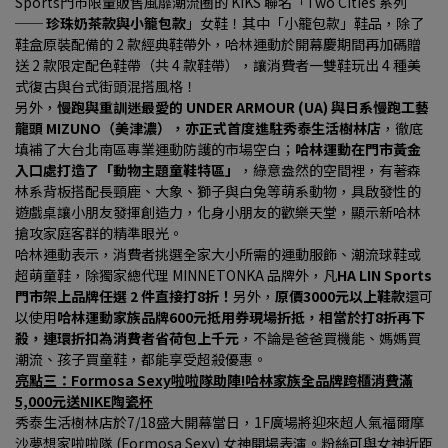
Sports門市限量販售風靡潮流圈的 KIKS 聯名「Two Cities 系列 
── 
珍珠奶茶款與小籠包款
」女鞋！其中「小籠包款」鞋品，除了
鞋盒原裝配備的 2 款經典鞋帶外，哈林運動於開幕慶期間再加碼贈
送 2 款限定配色鞋帶（共 4 款鞋帶），讓消費者一雙鞋玩出 4 種美
式復古與台式街頭混搭風格！
另外，
慢跑與重訓迷最愛的 UNDER ARMOUR (UA) 與日系慢跑工藝
龍頭 MIZUNO（美津濃），亦正式首度進駐秀泰生活樹林店
，徹底
填補了大台北南區專業運動防護的市場空白；
哈林運動在門市黃金
入口處打造了「動物主題童鞋特區」
，綠意盎然的空間裡，有著森
林系背板搭配長頸鹿、大象、獅子與白兔等萌系動物，具啟發性的
遊戲桌讓小朋友發揮創造力，化身小朋友的歡樂天堂，顯示新哈林
搶攻家庭客群的精準眼光。
哈林運動表示，消費者挑選全家大小所需的運動服飾、潮流球鞋或
超萌童鞋，除獨家總代理 MINNETONKA 品牌外，凡
HA LIN Sports
門市架上品牌任選 2 件直接打8折！
另外，
原價3000元以上鞋款
還可
以使用
哈林運動家族品牌600元抵用券現場折抵，相當於打8折再下
殺，連環折扣為消費者省荷包上千元
，不論是爸爸買機能、媽媽買
潮流、孩子買童鞋，都能享受超殺優惠。
亮點三：Formosa Sexy啦啦隊助陣!哈林家族全品牌跨櫃消費滿
5,000元送NIKE陶瓷杯
秀泰生活樹林店於7/18盛大開幕當日，1F廣場將迎來超人氣福爾摩
沙夢想家啦啦隊 (Formosa Sexy) 女神開場表演。粉絲可與女神近距