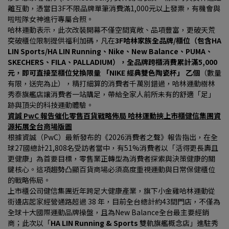
離互動，憑當日3F不限品牌單筆消費滿1,000元以上發票，有機會與
啦啦隊女神進行專屬合照。
哈林運動表示，此次改裝開幕不僅空間寬敞、品項豐富，更破天荒
突破櫃位限制提供福利加碼，凡在
3F哈林家族全品牌/櫃位（包含HA 
LIN Sports/HA LIN Running、Nike、New Balance、PUMA、
SKECHERS、FILA、PALLADIUM），全品牌跨櫃消費累計滿5,000 
元，即可直接至櫃位兌換限量 「NIKE 經典雙色陶瓷杯」 乙個
（數量
有限，送完為止），精打細算的消費者千萬別錯過，哈林運動樹林
秀泰旗艦店讓消費者一站購足，帶給全家人前所未有的舒適「足」
跡與頂尖的科技運動體驗。
資誠 PwC 報告催化零售百貨戰略佈局 哈林運動挾上市櫃健信集團資
源拓展全台商場版圖
根據資誠（PwC）最新發布的《2026消費者之聲》報告指出，在全
球27國總計21,808名受訪者當中，有51%消費者以「活得更長壽且
更健康」為首要目標，零售業正轉型為消費者探索與決策健康的關
鍵核心。這項趨勢凸顯百貨商場必須高度重視運動與日常保健櫃位
的戰略佈局。
上市櫃公司健信集團近年跨足大健康產業，旗下小金雞哈林運動從
街邊店起家經營通路超過 38 年，目前全台總計約43間門店，不僅為
全球十大國際運動品牌操盤，且為New Balance全台最主要經銷
商；此次以「
HA LIN Running & Sports 
雙軌旗艦概念店」進駐秀