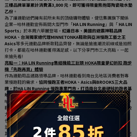
三樓品牌單筆累計消費滿3,800 元，即可獲得限量熊抱哥陶瓷吸水墊
乙份
。
為了讓運動迷們擁有前所未有的頂級購物體驗，健信集團旗下關係
企業—哈林運動宣佈兩間大型門市「
HA LIN Running
」與「 
HA LIN 
Sports
」於本周六華麗登場，
紅遍日本、美國的避震神鞋品牌
HOKA、台灣獨家總代理MINNETONKA鞋款與亞洲慢跑工藝之王
Asics
等多元運動品牌新款鞋品齊發，無論是搶進潮流前線或是拍照
打卡，都能在哈林運動獲得滿足感，以下分享門市三大亮點，一起
來搶先看!
亮點一：HA LIN Running集結機能三巨頭 HOKA限量夢幻折扣 跑步
機「先跑再買」體驗
作為運動用品通路領導品牌，哈林運動看到南台北地區消費者對專
業慢跑鞋的需求，
協同慢跑王者HOKA、Asics與BROOKS三大品
牌，於HA LIN Running 慢跑專業門市，打造南台北最硬核的跑者基
地。
哈林運動表示，此次於HA LIN Running專區中，慢跑界當紅避震神
鞋HOKA確認坐鎮機能專區，是目前成長最快的高機能運動鞋款，致
力於開發適應高難度地形與賽事的超跑鞋，為讓樹林地區的消費者
也能搶進潮流最前線，在改裝慶開幕期間祭出限量夢幻折扣，門市
並引進了亞洲慢跑工藝之王Asics與百年跑鞋BROOKS的強大矩陣, 
其中Asics 擁有超高人氣的亞瑟膠避震科技與專屬高質感跑鞋牆，完