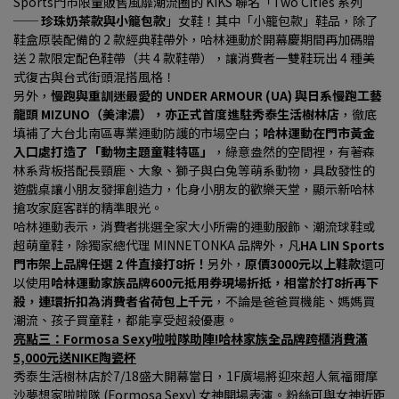
Sports門市限量販售風靡潮流圈的 KIKS 聯名「Two Cities 系列 
── 
珍珠奶茶款與小籠包款
」女鞋！其中「小籠包款」鞋品，除了
鞋盒原裝配備的 2 款經典鞋帶外，哈林運動於開幕慶期間再加碼贈
送 2 款限定配色鞋帶（共 4 款鞋帶），讓消費者一雙鞋玩出 4 種美
式復古與台式街頭混搭風格！
另外，
慢跑與重訓迷最愛的 UNDER ARMOUR (UA) 與日系慢跑工藝
龍頭 MIZUNO（美津濃），亦正式首度進駐秀泰生活樹林店
，徹底
填補了大台北南區專業運動防護的市場空白；
哈林運動在門市黃金
入口處打造了「動物主題童鞋特區」
，綠意盎然的空間裡，有著森
林系背板搭配長頸鹿、大象、獅子與白兔等萌系動物，具啟發性的
遊戲桌讓小朋友發揮創造力，化身小朋友的歡樂天堂，顯示新哈林
搶攻家庭客群的精準眼光。
哈林運動表示，消費者挑選全家大小所需的運動服飾、潮流球鞋或
超萌童鞋，除獨家總代理 MINNETONKA 品牌外，凡
HA LIN Sports
門市架上品牌任選 2 件直接打8折！
另外，
原價3000元以上鞋款
還可
以使用
哈林運動家族品牌600元抵用券現場折抵，相當於打8折再下
殺，連環折扣為消費者省荷包上千元
，不論是爸爸買機能、媽媽買
潮流、孩子買童鞋，都能享受超殺優惠。
亮點三：Formosa Sexy啦啦隊助陣!哈林家族全品牌跨櫃消費滿
5,000元送NIKE陶瓷杯
秀泰生活樹林店於7/18盛大開幕當日，1F廣場將迎來超人氣福爾摩
沙夢想家啦啦隊 (Formosa Sexy) 女神開場表演。粉絲可與女神近距