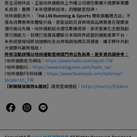
泰生活樹林店，正是哈林運動挾上市櫃公司健信集團大健康事業體
系資源，響應「未來健康新經濟」的關鍵里程碑。
哈林運動表示，「
HA LIN Running & Sports 
雙軌旗艦概念店」不
僅為消費者帶來體驗升級，更能協助百貨商場與品牌業者在健康浪
潮中搶佔先機，哈林運動結合健信集團資源，訴求差異化主題與創
意行銷能力，目標打造兼具體驗分享與跨界結盟的運動產業平台，
未來經營場域將加速朝向全台商場與指標百貨邁進，攜手夥伴共創
大健康共贏新格局！
所有活動詳情以哈林運動官網或門市公告為準，更多資訊請參考：
l 哈林運動官方網站：
https://www.halin.com.tw/zh-TW
l 哈林運動IG：
https://www.instagram.com/halin_tw/
l 哈林運動FB粉絲團：
https://www.facebook.com/halin.tw/?
locale=zh_TW
【新聞稿發稿照&圖說】
請見雲端連結：
https://reurl.cc/EYz8nn