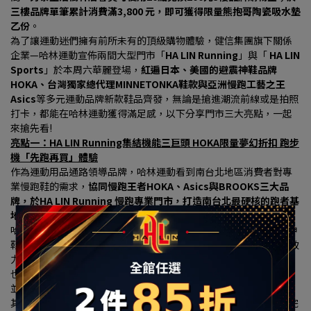
三樓品牌單筆累計消費滿3,800 元，即可獲得限量熊抱哥陶瓷吸水墊
乙份
。
為了讓運動迷們擁有前所未有的頂級購物體驗，健信集團旗下關係
企業—哈林運動宣佈兩間大型門市「
HA LIN Running
」與「 
HA LIN 
Sports
」於本周六華麗登場，
紅遍日本、美國的避震神鞋品牌
HOKA、台灣獨家總代理MINNETONKA鞋款與亞洲慢跑工藝之王
Asics
等多元運動品牌新款鞋品齊發，無論是搶進潮流前線或是拍照
打卡，都能在哈林運動獲得滿足感，以下分享門市三大亮點，一起
來搶先看!
亮點一：HA LIN Running集結機能三巨頭 HOKA限量夢幻折扣 跑步
機「先跑再買」體驗
作為運動用品通路領導品牌，哈林運動看到南台北地區消費者對專
業慢跑鞋的需求，
協同慢跑王者HOKA、Asics與BROOKS三大品
牌，於HA LIN Running 慢跑專業門市，打造南台北最硬核的跑者基
地。
哈林運動表示，此次於HA LIN Running專區中，慢跑界當紅避震神
鞋HOKA確認坐鎮機能專區，是目前成長最快的高機能運動鞋款，致
力於開發適應高難度地形與賽事的超跑鞋，為讓樹林地區的消費者
也能搶進潮流最前線，在改裝慶開幕期間祭出限量夢幻折扣，門市
並引進了亞洲慢跑工藝之王Asics與百年跑鞋BROOKS的強大矩陣, 
其中Asics 擁有超高人氣的亞瑟膠避震科技與專屬高質感跑鞋牆，完