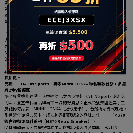
美貼合亞洲人足底。
為了提供最專業的購鞋體驗，
哈林運動特別與全球健身器材領導品
牌「岱宇(Dyaco)」跨界合作，在HA LIN Running慢跑專區獨家打
造「專業跑步機實境動態體驗區」，引進名列美國第一大健身品牌
「SOLE」電動跑步機，內含觸控式螢幕面板，
消費者可以現場換上
心儀的跑鞋，在跑步機上模擬真實慢跑姿態，測試鞋款避震與抓地
力，強強聯手打造實體零售「沉浸式體驗」新門市。
為歡慶改裝開幕，
HA LIN Running專區商品全面 9 折，更新增「滿 
$3,600 折$300、滿 $5,500 折 $500」 的現折優惠。
最讓跑友心動
的是，只要購買鞋款的「原價金額滿 $3,000 元以上」（不論是購買 
HOKA 限量優惠跑鞋，或是Asics、BROOKS的頂級專業機能跑
鞋），
再加碼送上 「哈林運動家族品牌600元抵用券」
可於下次消
費折抵。
亮點二：HA LIN Sports：獨家MINNETONKA聯名鞋款首發，多品
牌2件8折優惠
除了專業機能運動，哈林運動此次同步規劃 HA LIN Sports 潮流休
閒區，並宣佈代理品牌再下一城的好消息：正式榮獲美國經典手工
皮鞋傳奇品牌「MINNETONKA（迷你唐卡）」台灣獨家總代理權，
引進近年從經典莫卡辛成功跨界街頭潮流的巔峰之作 ── 
「MS70 
復古運動休閒鞋系列（MS70 Retro Sneaker）
。
哈林運動表示，為慶祝秀泰生活樹林店盛大改裝開幕，HA LIN 