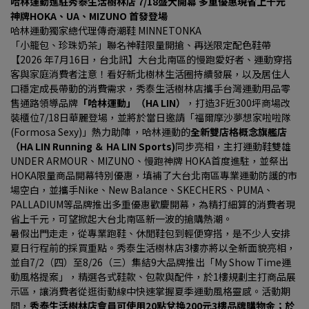
哈林運動進駐秀泰生活樹林店 7/18盛大開幕 多重優惠現省上千元
神牌HOKA、UA、MIZUNO 首發登場
哈林運動獨家總代理傳奇潮鞋 MINNETONKA
「小籠包、珍珠奶茶」聯名神鞋限量開搶、再送限定配色鞋帶
【2026 年7月16日，台北訊】大台北南區的慢跑愛好者、運動穿搭
客與家庭消費者注意！看好新北樹林生活圈持續發展，以及居住人
口穩定成長帶動的消費需求，秀泰生活樹林店攜手台灣運動用品零
售通路領導品牌
「哈林運動」（HA LIN）
，打造3F近300坪商場改
裝櫃位7/18日華麗登場，並將於當日邀請「福爾摩沙夢想家啦啦隊 
(Formosa Sexy)」熱力助陣 ，哈林運動的
全新雙店格概念旗艦店
（HA LIN Running ＆ HA LIN Sports)
同步亮相，主打運動鞋雙雄
UNDER ARMOUR、MIZUNO、慢跑神牌 HOKA首度進駐，並祭出
HOKA限量商品開幕特別優惠，填補了大台北南區專業運動防護的市
場空白，並攜手Nike、New Balance、SKECHERS、PUMA、
PALLADIUM等品牌推出多重優惠歡慶開幕，為精打細算的消費者現
省上千元，可望掀起大台北南區新一波的搶購熱潮。
暑假出門走走，從專業跑鞋、休閒鞋包到輕便穿搭，是不少人安排
夏日行程前的採買重點。秀泰生活樹林店3樓亦將以全新面貌亮相，
並自7/2（四）至8/26（三）集結9大品牌推出「My Show Time運
動風格提案」，精選各式鞋款、包款與配件，於1樓規劃主打商品展
示區，讓消費者從逛街動線中快速掌握夏季運動風格靈感。活動期
間，
秀泰生活樹林店會員可使用20點兌換200元3樓品牌購物金；於