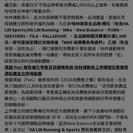
離互動，憑當日3F不限品牌單筆消費滿1,000元以上發票，有機會與
啦啦隊女神進行專屬合照。
哈林運動表示，此次改裝開幕不僅空間寬敞、品項豐富，更破天荒
突破櫃位限制提供福利加碼，凡在
3F哈林家族全品牌/櫃位（包含HA 
LIN Sports/HA LIN Running、Nike、New Balance、PUMA、
SKECHERS、FILA、PALLADIUM），全品牌跨櫃消費累計滿5,000 
元，即可直接至櫃位兌換限量 「NIKE 經典雙色陶瓷杯」 乙個
（數量
有限，送完為止），精打細算的消費者千萬別錯過，哈林運動樹林
秀泰旗艦店讓消費者一站購足，帶給全家人前所未有的舒適「足」
跡與頂尖的科技運動體驗。
資誠 PwC 報告催化零售百貨戰略佈局 哈林運動挾上市櫃健信集團資
源拓展全台商場版圖
根據資誠（PwC）最新發布的《2026消費者之聲》報告指出，在全
球27國總計21,808名受訪者當中，有51%消費者以「活得更長壽且
更健康」為首要目標，零售業正轉型為消費者探索與決策健康的關
鍵核心。這項趨勢凸顯百貨商場必須高度重視運動與日常保健櫃位
的戰略佈局。
上市櫃公司健信集團近年跨足大健康產業，旗下小金雞哈林運動從
街邊店起家經營通路超過 38 年，目前全台總計約43間門店，不僅為
全球十大國際運動品牌操盤，且為New Balance全台最主要經銷
商；此次以「
HA LIN Running & Sports 
雙軌旗艦概念店」進駐秀