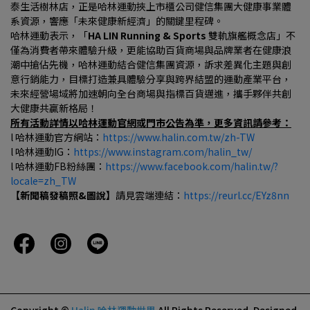
泰生活樹林店，正是哈林運動挾上市櫃公司健信集團大健康事業體
系資源，響應「未來健康新經濟」的關鍵里程碑。
哈林運動表示，「
HA LIN Running & Sports 
雙軌旗艦概念店」不
僅為消費者帶來體驗升級，更能協助百貨商場與品牌業者在健康浪
潮中搶佔先機，哈林運動結合健信集團資源，訴求差異化主題與創
意行銷能力，目標打造兼具體驗分享與跨界結盟的運動產業平台，
未來經營場域將加速朝向全台商場與指標百貨邁進，攜手夥伴共創
大健康共贏新格局！
所有活動詳情以哈林運動官網或門市公告為準，更多資訊請參考：
l 哈林運動官方網站：
https://www.halin.com.tw/zh-TW
l 哈林運動IG：
https://www.instagram.com/halin_tw/
l 哈林運動FB粉絲團：
https://www.facebook.com/halin.tw/?
locale=zh_TW
【新聞稿發稿照&圖說】
請見雲端連結：
https://reurl.cc/EYz8nn