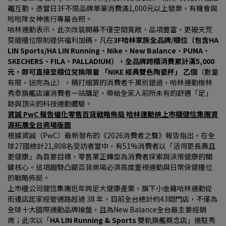
離互動，憑當日3F不限品牌單筆消費滿1,000元以上發票，有機會與
啦啦隊女神進行專屬合照。
哈林運動表示，此次改裝開幕不僅空間寬敞、品項豐富，更破天荒
突破櫃位限制提供福利加碼，凡在
3F哈林家族全品牌/櫃位（包含HA 
LIN Sports/HA LIN Running、Nike、New Balance、PUMA、
SKECHERS、FILA、PALLADIUM），全品牌跨櫃消費累計滿5,000 
元，即可直接至櫃位兌換限量 「NIKE 經典雙色陶瓷杯」 乙個
（數量
有限，送完為止），精打細算的消費者千萬別錯過，哈林運動樹林
秀泰旗艦店讓消費者一站購足，帶給全家人前所未有的舒適「足」
跡與頂尖的科技運動體驗。
資誠 PwC 報告催化零售百貨戰略佈局 哈林運動挾上市櫃健信集團資
源拓展全台商場版圖
根據資誠（PwC）最新發布的《2026消費者之聲》報告指出，在全
球27國總計21,808名受訪者當中，有51%消費者以「活得更長壽且
更健康」為首要目標，零售業正轉型為消費者探索與決策健康的關
鍵核心。這項趨勢凸顯百貨商場必須高度重視運動與日常保健櫃位
的戰略佈局。
上市櫃公司健信集團近年跨足大健康產業，旗下小金雞哈林運動從
街邊店起家經營通路超過 38 年，目前全台總計約43間門店，不僅為
全球十大國際運動品牌操盤，且為New Balance全台最主要經銷
商；此次以「
HA LIN Running & Sports 
雙軌旗艦概念店」進駐秀