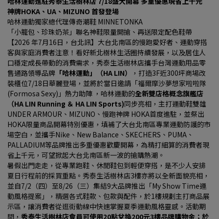
哈林運動進駐秀泰生活樹林店 7/18盛大開幕 多重優惠現省上千元
神牌HOKA、UA、MIZUNO 首發登場
哈林運動獨家總代理傳奇潮鞋 MINNETONKA
「小籠包、珍珠奶茶」聯名神鞋限量開搶、再送限定配色鞋帶
【2026 年7月16日，台北訊】大台北南區的慢跑愛好者、運動穿搭
客與家庭消費者注意！看好新北樹林生活圈持續發展，以及居住人
口穩定成長帶動的消費需求，秀泰生活樹林店攜手台灣運動用品零
售通路領導品牌
「哈林運動」（HA LIN）
，打造3F近300坪商場改
裝櫃位7/18日華麗登場，並將於當日邀請「福爾摩沙夢想家啦啦隊 
(Formosa Sexy)」熱力助陣 ，哈林運動的
全新雙店格概念旗艦店
（HA LIN Running ＆ HA LIN Sports)
同步亮相，主打運動鞋雙雄
UNDER ARMOUR、MIZUNO、慢跑神牌 HOKA首度進駐，並祭出
HOKA限量商品開幕特別優惠，填補了大台北南區專業運動防護的市
場空白，並攜手Nike、New Balance、SKECHERS、PUMA、
PALLADIUM等品牌推出多重優惠歡慶開幕，為精打細算的消費者現
省上千元，可望掀起大台北南區新一波的搶購熱潮。
暑假出門走走，從專業跑鞋、休閒鞋包到輕便穿搭，是不少人安排
夏日行程前的採買重點。秀泰生活樹林店3樓亦將以全新面貌亮相，
並自7/2（四）至8/26（三）集結9大品牌推出「My Show Time運
動風格提案」，精選各式鞋款、包款與配件，於1樓規劃主打商品展
示區，讓消費者從逛街動線中快速掌握夏季運動風格靈感。活動期
間，
秀泰生活樹林店會員可使用20點兌換200元3樓品牌購物金；於