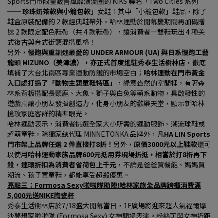
Sports門市限量販售風靡潮流圈的 KIKS 聯名「Two Cities 系列 
── 
珍珠奶茶款與小籠包款
」女鞋！其中「小籠包款」鞋品，除了
鞋盒原裝配備的 2 款經典鞋帶外，哈林運動於開幕慶期間再加碼贈
送 2 款限定配色鞋帶（共 4 款鞋帶），讓消費者一雙鞋玩出 4 種美
式復古與台式街頭混搭風格！
另外，
慢跑與重訓迷最愛的 UNDER ARMOUR (UA) 與日系慢跑工藝
龍頭 MIZUNO（美津濃），亦正式首度進駐秀泰生活樹林店
，徹底
填補了大台北南區專業運動防護的市場空白；
哈林運動在門市黃金
入口處打造了「動物主題童鞋特區」
，綠意盎然的空間裡，有著森
林系背板搭配長頸鹿、大象、獅子與白兔等萌系動物，具啟發性的
遊戲桌讓小朋友發揮創造力，化身小朋友的歡樂天堂，顯示新哈林
搶攻家庭客群的精準眼光。
哈林運動表示，消費者挑選全家大小所需的運動服飾、潮流球鞋或
超萌童鞋，除獨家總代理 MINNETONKA 品牌外，凡
HA LIN Sports
門市架上品牌任選 2 件直接打8折！
另外，
原價3000元以上鞋款
還可
以使用
哈林運動家族品牌600元抵用券現場折抵，相當於打8折再下
殺，連環折扣為消費者省荷包上千元
，不論是爸爸買機能、媽媽買
潮流、孩子買童鞋，都能享受超殺優惠。
亮點三：Formosa Sexy啦啦隊助陣!哈林家族全品牌跨櫃消費滿
5,000元送NIKE陶瓷杯
秀泰生活樹林店於7/18盛大開幕當日，1F廣場將迎來超人氣福爾摩
沙夢想家啦啦隊 (Formosa Sexy) 女神開場表演。粉絲可與女神近距