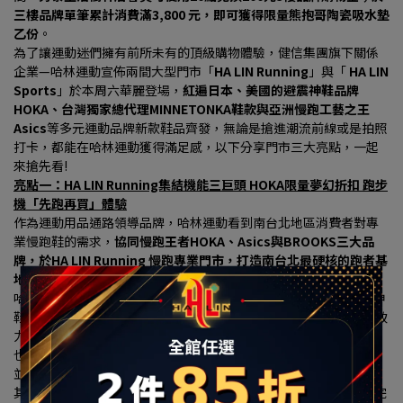
三樓品牌單筆累計消費滿3,800 元，即可獲得限量熊抱哥陶瓷吸水墊
乙份
。
為了讓運動迷們擁有前所未有的頂級購物體驗，健信集團旗下關係
企業—哈林運動宣佈兩間大型門市「
HA LIN Running
」與「 
HA LIN 
Sports
」於本周六華麗登場，
紅遍日本、美國的避震神鞋品牌
HOKA、台灣獨家總代理MINNETONKA鞋款與亞洲慢跑工藝之王
Asics
等多元運動品牌新款鞋品齊發，無論是搶進潮流前線或是拍照
打卡，都能在哈林運動獲得滿足感，以下分享門市三大亮點，一起
來搶先看!
亮點一：HA LIN Running集結機能三巨頭 HOKA限量夢幻折扣 跑步
機「先跑再買」體驗
作為運動用品通路領導品牌，哈林運動看到南台北地區消費者對專
業慢跑鞋的需求，
協同慢跑王者HOKA、Asics與BROOKS三大品
牌，於HA LIN Running 慢跑專業門市，打造南台北最硬核的跑者基
地。
哈林運動表示，此次於HA LIN Running專區中，慢跑界當紅避震神
鞋HOKA確認坐鎮機能專區，是目前成長最快的高機能運動鞋款，致
力於開發適應高難度地形與賽事的超跑鞋，為讓樹林地區的消費者
也能搶進潮流最前線，在改裝慶開幕期間祭出限量夢幻折扣，門市
並引進了亞洲慢跑工藝之王Asics與百年跑鞋BROOKS的強大矩陣, 
其中Asics 擁有超高人氣的亞瑟膠避震科技與專屬高質感跑鞋牆，完