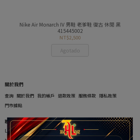
運動
Nike Air Monarch IV 男鞋 老爹鞋 復古 休閒 黑
NI
415445002
NT$2,500
Agotado
關於我們
查詢
關於我們
我的帳戶
退款政策
服務條款
隱私政策
門市據點
聯絡資訊
Línea directa de atención al cliente:(02)2929-8334