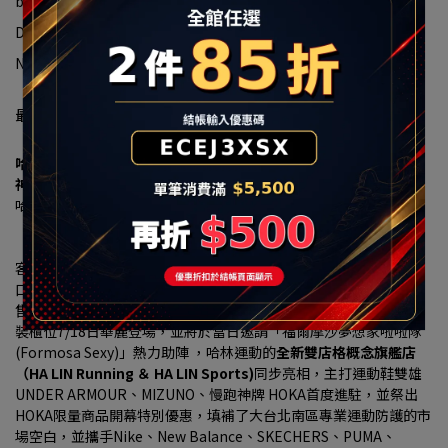
buzón:halin@halin.com.tw
DIRECCIÓN:新北市汐止區大同路一段239號16-1
Número unificado:90322663
最新消息
哈林運動進駐秀泰生活樹林店 7/18盛大開幕 多重優惠現省上千元
神牌HOKA、UA、MIZUNO 首發登場
哈林運動獨家總代理傳奇潮鞋 MINNETONKA
「小籠包、珍珠奶茶」聯名神鞋限量開搶、再送限定配色鞋帶
【2026 年7月16日，台北訊】大台北南區的慢跑愛好者、運動穿搭
客與家庭消費者注意！看好新北樹林生活圈持續發展，以及居住人
口穩定成長帶動的消費需求，秀泰生活樹林店攜手台灣運動用品零
售通路領導品牌
「哈林運動」（HA LIN）
，打造3F近300坪商場改
裝櫃位7/18日華麗登場，並將於當日邀請「福爾摩沙夢想家啦啦隊 
(Formosa Sexy)」熱力助陣 ，哈林運動的
全新雙店格概念旗艦店
（HA LIN Running ＆ HA LIN Sports)
同步亮相，主打運動鞋雙雄
UNDER ARMOUR、MIZUNO、慢跑神牌 HOKA首度進駐，並祭出
HOKA限量商品開幕特別優惠，填補了大台北南區專業運動防護的市
場空白，並攜手Nike、New Balance、SKECHERS、PUMA、