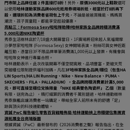
門市架上品牌任選 2 件直接打8折！
另外，
原價3000元以上鞋款
還可
以使用
哈林運動家族品牌600元抵用券現場折抵，相當於打8折再下
殺，連環折扣為消費者省荷包上千元
，不論是爸爸買機能、媽媽買
潮流、孩子買童鞋，都能享受超殺優惠。
亮點三：Formosa Sexy啦啦隊助陣!哈林家族全品牌跨櫃消費滿
5,000元送NIKE陶瓷杯
秀泰生活樹林店於7/18盛大開幕當日，1F廣場將迎來超人氣福爾摩
沙夢想家啦啦隊 (Formosa Sexy) 女神開場表演。粉絲可與女神近距
離互動，憑當日3F不限品牌單筆消費滿1,000元以上發票，有機會與
啦啦隊女神進行專屬合照。
哈林運動表示，此次改裝開幕不僅空間寬敞、品項豐富，更破天荒
突破櫃位限制提供福利加碼，凡在
3F哈林家族全品牌/櫃位（包含HA 
LIN Sports/HA LIN Running、Nike、New Balance、PUMA、
SKECHERS、FILA、PALLADIUM），全品牌跨櫃消費累計滿5,000 
元，即可直接至櫃位兌換限量 「NIKE 經典雙色陶瓷杯」 乙個
（數量
有限，送完為止），精打細算的消費者千萬別錯過，哈林運動樹林
秀泰旗艦店讓消費者一站購足，帶給全家人前所未有的舒適「足」
跡與頂尖的科技運動體驗。
資誠 PwC 報告催化零售百貨戰略佈局 哈林運動挾上市櫃健信集團資
源拓展全台商場版圖
根據資誠（PwC）最新發布的《2026消費者之聲》報告指出，在全