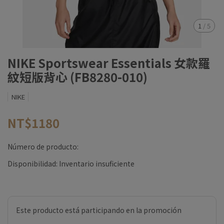
1
/
5
NIKE Sportswear Essentials 女款羅
紋短版背心 (FB8280-010)
NIKE
NT$1180
Número de producto:
Disponibilidad:
Inventario insuficiente
Este producto está participando en la promoción