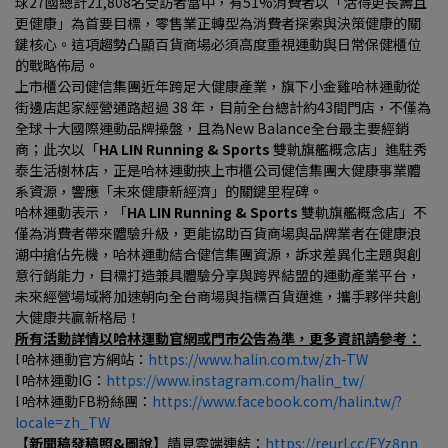
球27國總計21,808名受訪者當中，有51%消費者以「活得更長壽且
更健康」為首要目標，零售業正轉型為消費者探索與決策健康的關
鍵核心。這項趨勢凸顯百貨商場必須高度重視運動與日常保健櫃位
的戰略佈局。
上市櫃公司健信集團近年跨足大健康產業，旗下小金雞哈林運動從
街邊店起家經營通路超過 38 年，目前全台總計約43間門店，不僅為
全球十大國際運動品牌操盤，且為New Balance全台最主要經銷
商；此次以「
HA LIN Running & Sports 
雙軌旗艦概念店」進駐秀
泰生活樹林店，正是哈林運動挾上市櫃公司健信集團大健康事業體
系資源，響應「未來健康新經濟」的關鍵里程碑。
哈林運動表示，「
HA LIN Running & Sports 
雙軌旗艦概念店」不
僅為消費者帶來體驗升級，更能協助百貨商場與品牌業者在健康浪
潮中搶佔先機，哈林運動結合健信集團資源，訴求差異化主題與創
意行銷能力，目標打造兼具體驗分享與跨界結盟的運動產業平台，
未來經營場域將加速朝向全台商場與指標百貨邁進，攜手夥伴共創
大健康共贏新格局！
所有活動詳情以哈林運動官網或門市公告為準，更多資訊請參考：
l 哈林運動官方網站：
https://www.halin.com.tw/zh-TW
l 哈林運動IG：
https://www.instagram.com/halin_tw/
l 哈林運動FB粉絲團：
https://www.facebook.com/halin.tw/?
locale=zh_TW
【新聞稿發稿照&圖說】
請見雲端連結：
https://reurl.cc/EYz8nn