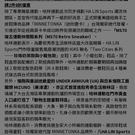
牌2件8折優惠
除了專業機能運動，哈林運動此次同步規劃 HA LIN Sports 潮流休
閒區，並宣佈代理品牌再下一城的好消息：正式榮獲美國經典手工
皮鞋傳奇品牌「MINNETONKA（迷你唐卡）」台灣獨家總代理權，
引進近年從經典莫卡辛成功跨界街頭潮流的巔峰之作 ── 
「MS70 
復古運動休閒鞋系列（MS70 Retro Sneaker）
。
哈林運動表示，為慶祝秀泰生活樹林店盛大改裝開幕，HA LIN 
Sports門市限量販售風靡潮流圈的 KIKS 聯名「Two Cities 系列 
── 
珍珠奶茶款與小籠包款
」女鞋！其中「小籠包款」鞋品，除了
鞋盒原裝配備的 2 款經典鞋帶外，哈林運動於開幕慶期間再加碼贈
送 2 款限定配色鞋帶（共 4 款鞋帶），讓消費者一雙鞋玩出 4 種美
式復古與台式街頭混搭風格！
另外，
慢跑與重訓迷最愛的 UNDER ARMOUR (UA) 與日系慢跑工藝
龍頭 MIZUNO（美津濃），亦正式首度進駐秀泰生活樹林店
，徹底
填補了大台北南區專業運動防護的市場空白；
哈林運動在門市黃金
入口處打造了「動物主題童鞋特區」
，綠意盎然的空間裡，有著森
林系背板搭配長頸鹿、大象、獅子與白兔等萌系動物，具啟發性的
遊戲桌讓小朋友發揮創造力，化身小朋友的歡樂天堂，顯示新哈林
搶攻家庭客群的精準眼光。
哈林運動表示，消費者挑選全家大小所需的運動服飾、潮流球鞋或
超萌童鞋，除獨家總代理 MINNETONKA 品牌外，凡
HA LIN Sports