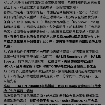
PALLADIUM等品牌推出多重優惠歡慶開幕，為精打細算的消費者現
省上千元，可望掀起大台北南區新一波的搶購熱潮。
暑假出門走走，從專業跑鞋、休閒鞋包到輕便穿搭，是不少人安排
夏日行程前的採買重點。秀泰生活樹林店3樓亦將以全新面貌亮相，
並自7/2（四）至8/26（三）集結9大品牌推出「My Show Time運
動風格提案」，精選各式鞋款、包款與配件，於1樓規劃主打商品展
示區，讓消費者從逛街動線中快速掌握夏季運動風格靈感。活動期
間，
秀泰生活樹林店會員可使用20點兌換200元3樓品牌購物金；於
三樓品牌單筆累計消費滿3,800 元，即可獲得限量熊抱哥陶瓷吸水墊
乙份
。
為了讓運動迷們擁有前所未有的頂級購物體驗，健信集團旗下關係
企業—哈林運動宣佈兩間大型門市「
HA LIN Running
」與「 
HA LIN 
Sports
」於本周六華麗登場，
紅遍日本、美國的避震神鞋品牌
HOKA、台灣獨家總代理MINNETONKA鞋款與亞洲慢跑工藝之王
Asics
等多元運動品牌新款鞋品齊發，無論是搶進潮流前線或是拍照
打卡，都能在哈林運動獲得滿足感，以下分享門市三大亮點，一起
來搶先看!
亮點一：HA LIN Running集結機能三巨頭 HOKA限量夢幻折扣 跑步
機「先跑再買」體驗
作為運動用品通路領導品牌，哈林運動看到南台北地區消費者對專
業慢跑鞋的需求，
協同慢跑王者HOKA、Asics與BROOKS三大品