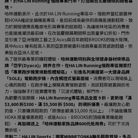
牌，於HA LIN Running 慢跑專業門市，打造南台北最硬核的跑者基
地。
哈林運動表示，此次於HA LIN Running專區中，慢跑界當紅避震神
鞋HOKA確認坐鎮機能專區，是目前成長最快的高機能運動鞋款，致
力於開發適應高難度地形與賽事的超跑鞋，為讓樹林地區的消費者
也能搶進潮流最前線，在改裝慶開幕期間祭出限量夢幻折扣，門市
並引進了亞洲慢跑工藝之王Asics與百年跑鞋BROOKS的強大矩陣, 
其中Asics 擁有超高人氣的亞瑟膠避震科技與專屬高質感跑鞋牆，完
美貼合亞洲人足底。
為了提供最專業的購鞋體驗，
哈林運動特別與全球健身器材領導品
牌「岱宇(Dyaco)」跨界合作，在HA LIN Running慢跑專區獨家打
造「專業跑步機實境動態體驗區」，引進名列美國第一大健身品牌
「SOLE」電動跑步機，內含觸控式螢幕面板，
消費者可以現場換上
心儀的跑鞋，在跑步機上模擬真實慢跑姿態，測試鞋款避震與抓地
力，強強聯手打造實體零售「沉浸式體驗」新門市。
為歡慶改裝開幕，
HA LIN Running專區商品全面 9 折，更新增「滿 
$3,600 折$300、滿 $5,500 折 $500」 的現折優惠。
最讓跑友心動
的是，只要購買鞋款的「原價金額滿 $3,000 元以上」（不論是購買 
HOKA 限量優惠跑鞋，或是Asics、BROOKS的頂級專業機能跑
鞋），
再加碼送上 「哈林運動家族品牌600元抵用券」
可於下次消
費折抵。
亮點二：HA LIN Sports：獨家MINNETONKA聯名鞋款首發，多品