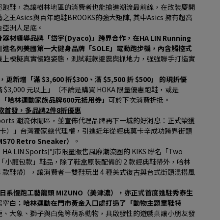
超跑鞋，為讓樹林地區的消費者也能搶進潮流最前線，在改裝慶開
sics與百年跑鞋BROOKS的強大矩陣, 其中Asics 擁有超高
合亞洲人足底。
領導品牌「岱宇(Dyaco)」跨界合作，在HA LIN Running
進名列美國第一大健身品牌「SOLE」電動跑步機，內含觸控式
機上模擬真實慢跑姿態，測試鞋款避震與抓地力，強強聯手打造實
折，更新增「滿 $3,600 折$300、滿 $5,500 折 $500」 的現折優
3,000 元以上」（不論是購買 HOKA 限量優惠跑鞋，或是
 「哈林運動家族品牌600元抵用券」
可於下次消費折抵。
聯名鞋款首發，多品牌2件8折優惠
Sports 潮流休閒區，並宣佈代理品牌再下一城的好消息：正式榮獲
你唐卡）」台灣獨家總代理權，引進近年從經典莫卡辛成功跨界街頭
 Retro Sneaker）
。
N Sports門市限量販售風靡潮流圈的 KIKS 聯名「Two 
「小籠包款」鞋品，除了鞋盒原裝配備的 2 款經典鞋帶外，哈林
4 款鞋帶），讓消費者一雙鞋玩出 4 種美式復古與台式街頭混搭風
A) 與日系慢跑工藝龍頭 MIZUNO（美津濃），亦正式首度進駐秀泰生
場空白；
哈林運動在門市黃金入口處打造了「動物主題童鞋特
鹿、大象、獅子與白兔等萌系動物，具啟發性的遊戲桌讓小朋友發