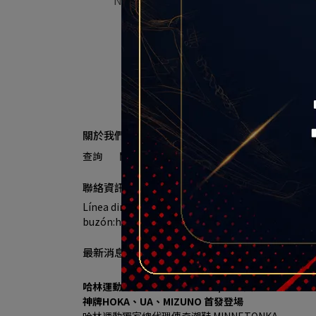
40-102
NT$3,100
Agotado
關於我們
查詢
關於我們
我的帳戶
退款政策
服務
聯絡資訊
Línea directa de atención al cliente:(02)2929-833
buzón:halin@halin.com.tw
DIRECCIÓN:新
最新消息
哈林運動進駐秀泰生活樹林店 7/18盛大開幕 多重優
神牌HOKA、UA、MIZUNO 首發登場