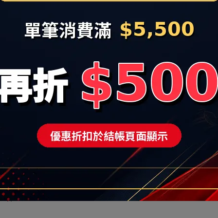
黑 415445002
NT$2,500
Agotado
條款
隱私政策
門市據點
4
北市汐止區大同路一段239號16-1
Número unificado:90322663
惠現省上千元