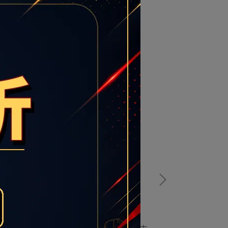
KE Blazer Low '77 PRM 男 休閒 經典 復古
NIKE 女 Go F