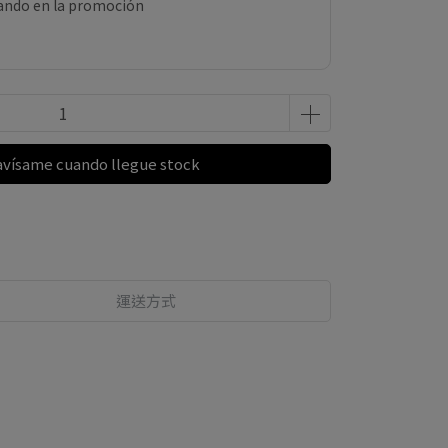
pando en la promoción
avísame cuando llegue stock
運送方式