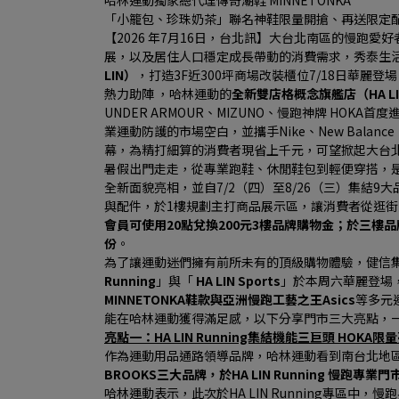
哈林運動獨家總代理傳奇潮鞋 MINNETONKA
「小籠包、珍珠奶茶」聯名神鞋限量開搶、再送限定
【2026 年7月16日，台北訊】大台北南區的慢跑
展，以及居住人口穩定成長帶動的消費需求，秀泰生
LIN）
，打造3F近300坪商場改裝櫃位7/18日華麗登場，
熱力助陣 ，哈林運動的
全新雙店格概念旗艦店（HA LIN Ru
UNDER ARMOUR、MIZUNO、慢跑神牌 HOK
業運動防護的市場空白，並攜手Nike、New Balance
幕，為精打細算的消費者現省上千元，可望掀起大台
暑假出門走走，從專業跑鞋、休閒鞋包到輕便穿搭，
全新面貌亮相，並自7/2（四）至8/26（三）集結9大
與配件，於1樓規劃主打商品展示區，讓消費者從逛
會員可使用20點兌換200元3樓品牌購物金；於三樓品
份
。
為了讓運動迷們擁有前所未有的頂級購物體驗，健信
Running
」與「 
HA LIN Sports
」於本周六華麗登場
MINNETONKA鞋款與亞洲慢跑工藝之王Asics
等多元
能在哈林運動獲得滿足感，以下分享門市三大亮點，一
亮點一：HA LIN Running集結機能三巨頭 HOK
作為運動用品通路領導品牌，哈林運動看到南台北地
BROOKS三大品牌，於HA LIN Running 慢跑
哈林運動表示，此次於HA LIN Running專區中