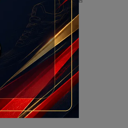
白綠 DO9799-100
懶人鞋/方
NT$3,100
Agotado