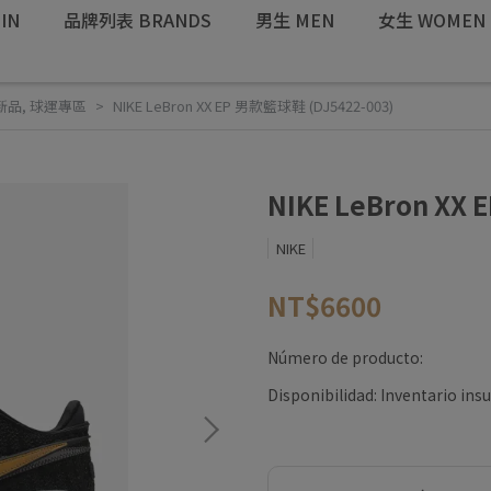
IN
品牌列表 BRANDS
男生 MEN
女生 WOMEN
 新品
,
球運專區
NIKE LeBron XX EP 男款籃球鞋 (DJ5422-003)
NIKE LeBron XX
NIKE
NT$6600
Número de producto:
Disponibilidad:
Inventario insu