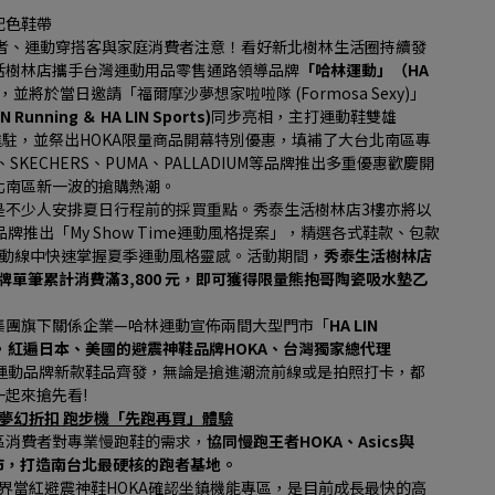
配色鞋帶
愛好者、運動穿搭客與家庭消費者注意！看好新北樹林生活圈持續發
活樹林店攜手台灣運動用品零售通路領導品牌
「哈林運動」（HA 
並將於當日邀請「福爾摩沙夢想家啦啦隊 (Formosa Sexy)」
nning ＆ HA LIN Sports)
同步亮相，主打運動鞋雙雄
A首度進駐，並祭出HOKA限量商品開幕特別優惠，填補了大台北南區專
、SKECHERS、PUMA、PALLADIUM等品牌推出多重優惠歡慶開
北南區新一波的搶購熱潮。
是不少人安排夏日行程前的採買重點。秀泰生活樹林店3樓亦將以
品牌推出「My Show Time運動風格提案」，精選各式鞋款、包款
街動線中快速掌握夏季運動風格靈感。活動期間，
秀泰生活樹林店
牌單筆累計消費滿3,800 元，即可獲得限量熊抱哥陶瓷吸水墊乙
集團旗下關係企業—哈林運動宣佈兩間大型門市「
HA LIN 
，
紅遍日本、美國的避震神鞋品牌HOKA、台灣獨家總代理
運動品牌新款鞋品齊發，無論是搶進潮流前線或是拍照打卡，都
起來搶先看!
A限量夢幻折扣 跑步機「先跑再買」體驗
區消費者對專業慢跑鞋的需求，
協同慢跑王者HOKA、Asics與
專業門市，打造南台北最硬核的跑者基地。
，慢跑界當紅避震神鞋HOKA確認坐鎮機能專區，是目前成長最快的高