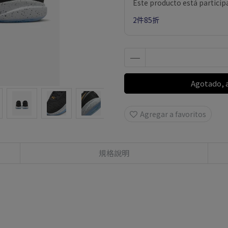
Este producto está partici
2件85折
Agotado, 
Agregar a favoritos
規格說明