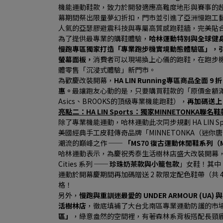
機能運動鞋款，致力於開發適應高難度地形與賽事的
幕期間祭出限量夢幻折扣，門市並引進了亞洲慢跑工藝之王A
人氣的亞瑟膠避震科技與專屬高質感跑鞋牆，完美貼
為了提供最專業的購鞋體驗，
哈林運動特別與全球健身器材
慢跑專區獨家打造「專業跑步機實境動態體驗區」，引
螢幕面板，
消費者可以現場換上心儀的跑鞋，在跑步
體零售「沉浸式體驗」新門市。
為歡慶改裝開幕，
HA LIN Running專區商品全面 9 
惠。
最讓跑友心動的是，只要購買鞋款的「原價金額滿 $
Asics、BROOKS的頂級專業機能跑鞋），
再加碼送上
亮點二：HA LIN Sports：獨家MINNETONKA
除了專業機能運動，哈林運動此次同步規劃 HA LIN 
美國經典手工皮鞋傳奇品牌「MINNETONKA（迷
潮流的巔峰之作 ── 
「MS70 復古運動休閒鞋系列（MS70
哈林運動表示，為慶祝秀泰生活樹林店盛大改裝開幕，HA LI
Cities 系列 ── 
珍珠奶茶款與小籠包款
」女鞋！其中
運動於開幕慶期間再加碼贈送 2 款限定配色鞋帶（共 
格！
另外，
慢跑與重訓迷最愛的 UNDER ARMOUR (U
活樹林店
，徹底填補了大台北南區專業運動防護的市
區」
，綠意盎然的空間裡，有著森林系背板搭配長頸