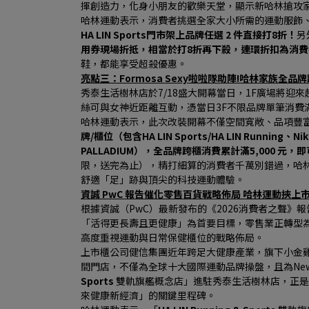
揮創造力，化身小朋友的歡樂天堂，顯示新哈林搶攻
哈林運動表示，消費者挑選全家大小所需的運動服飾、潮
HA LIN Sports門市架上品牌任選 2 件直接打8折！
另
用券現場折抵，相當於打8折再下殺，連環折扣為消
鞋，都能享受超殺優惠。
亮點三：Formosa Sexy啦啦隊助陣!哈林家族全品牌
秀泰生活樹林店於7/18盛大開幕當日，1F廣場將迎來超人
絲可與女神近距離互動，憑當日3F不限品牌單筆消費滿
哈林運動表示，此次改裝開幕不僅空間寬敞、品項豐
牌/櫃位（包含HA LIN Sports/HA LIN Running、N
PALLADIUM），全品牌跨櫃消費累計滿5,000 元，
限，送完為止），精打細算的消費者千萬別錯過，哈
舒適「足」跡與頂尖的科技運動體驗。
資誠 PwC 報告催化零售百貨戰略佈局 哈林運動挾
根據資誠（PwC）最新發布的《2026消費者之聲》報
「活得更長壽且更健康」為首要目標，零售業正轉型
高度重視運動與日常保健櫃位的戰略佈局。
上市櫃公司健信集團近年跨足大健康產業，旗下小金雞哈
間門店，不僅為全球十大國際運動品牌操盤，且為New 
Sports 
雙軌旗艦概念店」進駐秀泰生活樹林店，正是
來健康新經濟」的關鍵里程碑。