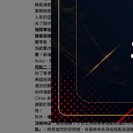
機能運動鞋款，致力於開發適應高難度地形與賽事的
幕期間祭出限量夢幻折扣，門市並引進了亞洲慢跑工藝之王A
人氣的亞瑟膠避震科技與專屬高質感跑鞋牆，完美貼
為了提供最專業的購鞋體驗，
哈林運動特別與全球健身器材
慢跑專區獨家打造「專業跑步機實境動態體驗區」，引
螢幕面板，
消費者可以現場換上心儀的跑鞋，在跑步
體零售「沉浸式體驗」新門市。
為歡慶改裝開幕，
HA LIN Running專區商品全面 9 
惠。
最讓跑友心動的是，只要購買鞋款的「原價金額滿 $
Asics、BROOKS的頂級專業機能跑鞋），
再加碼送上
亮點二：HA LIN Sports：獨家MINNETONKA
除了專業機能運動，哈林運動此次同步規劃 HA LIN 
美國經典手工皮鞋傳奇品牌「MINNETONKA（迷
潮流的巔峰之作 ── 
「MS70 復古運動休閒鞋系列（MS70
哈林運動表示，為慶祝秀泰生活樹林店盛大改裝開幕，HA LI
Cities 系列 ── 
珍珠奶茶款與小籠包款
」女鞋！其中
運動於開幕慶期間再加碼贈送 2 款限定配色鞋帶（共 
格！
另外，
慢跑與重訓迷最愛的 UNDER ARMOUR (U
活樹林店
，徹底填補了大台北南區專業運動防護的市
區」
，綠意盎然的空間裡，有著森林系背板搭配長頸