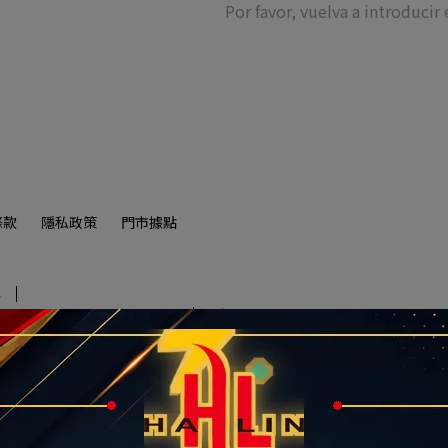
Por favor, vuelva a introducir e
條款
隱私政策
門市據點
4
北市汐止區大同路一段239號16-1
Número unificado:90322663
惠現省上千元