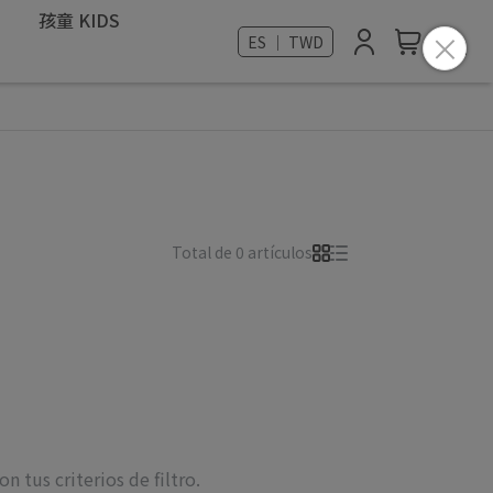
孩童 KIDS
ES ｜ TWD
Total de 0 artículos
 tus criterios de filtro.