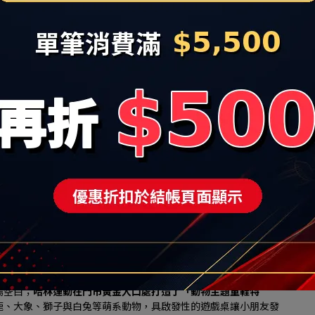
超跑鞋，為讓樹林地區的消費者也能搶進潮流最前線，在改裝慶開
sics與百年跑鞋BROOKS的強大矩陣, 其中Asics 擁有超高
合亞洲人足底。
領導品牌「岱宇(Dyaco)」跨界合作，在HA LIN Running
進名列美國第一大健身品牌「SOLE」電動跑步機，內含觸控式
機上模擬真實慢跑姿態，測試鞋款避震與抓地力，強強聯手打造實
折，更新增「滿 $3,600 折$300、滿 $5,500 折 $500」 的現折優
3,000 元以上」（不論是購買 HOKA 限量優惠跑鞋，或是
 「哈林運動家族品牌600元抵用券」
可於下次消費折抵。
聯名鞋款首發，多品牌2件8折優惠
Sports 潮流休閒區，並宣佈代理品牌再下一城的好消息：正式榮獲
你唐卡）」台灣獨家總代理權，引進近年從經典莫卡辛成功跨界街頭
 Retro Sneaker）
。
N Sports門市限量販售風靡潮流圈的 KIKS 聯名「Two 
「小籠包款」鞋品，除了鞋盒原裝配備的 2 款經典鞋帶外，哈林
4 款鞋帶），讓消費者一雙鞋玩出 4 種美式復古與台式街頭混搭風
A) 與日系慢跑工藝龍頭 MIZUNO（美津濃），亦正式首度進駐秀泰生
場空白；
哈林運動在門市黃金入口處打造了「動物主題童鞋特
鹿、大象、獅子與白兔等萌系動物，具啟發性的遊戲桌讓小朋友發