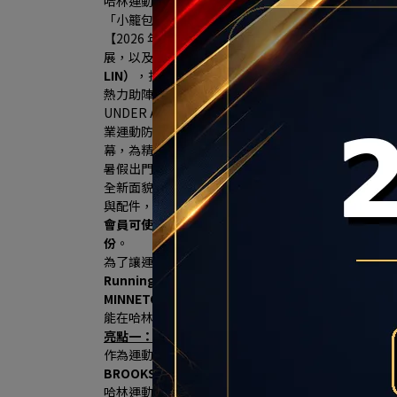
哈林運動獨家總代理傳奇潮鞋 MINNETONKA
「小籠包、珍珠奶茶」聯名神鞋限量開搶、再送限定
【2026 年7月16日，台北訊】大台北南區的慢跑
展，以及居住人口穩定成長帶動的消費需求，秀泰生
LIN）
，打造3F近300坪商場改裝櫃位7/18日華麗登場，
熱力助陣 ，哈林運動的
全新雙店格概念旗艦店（HA LIN Ru
UNDER ARMOUR、MIZUNO、慢跑神牌 HOK
業運動防護的市場空白，並攜手Nike、New Balance
幕，為精打細算的消費者現省上千元，可望掀起大台
暑假出門走走，從專業跑鞋、休閒鞋包到輕便穿搭，
全新面貌亮相，並自7/2（四）至8/26（三）集結9大
與配件，於1樓規劃主打商品展示區，讓消費者從逛
會員可使用20點兌換200元3樓品牌購物金；於三樓品
份
。
為了讓運動迷們擁有前所未有的頂級購物體驗，健信
Running
」與「 
HA LIN Sports
」於本周六華麗登場
MINNETONKA鞋款與亞洲慢跑工藝之王Asics
等多元
能在哈林運動獲得滿足感，以下分享門市三大亮點，一
亮點一：HA LIN Running集結機能三巨頭 HOK
作為運動用品通路領導品牌，哈林運動看到南台北地
BROOKS三大品牌，於HA LIN Running 慢跑
哈林運動表示，此次於HA LIN Running專區中