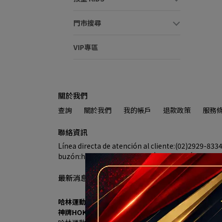
門市搜尋
VIP專區
關於我們
查詢
關於我們
我的帳戶
退款政策
服務
聯絡資訊
Línea directa de atención al cliente:(02)2929-833
buzón:halin@halin.com.tw
DIRECCIÓN:新
最新消息
哈林運動進駐秀泰生活樹林店 7/18盛大開幕 多重優
神牌HOKA、UA、MIZUNO 首發登場