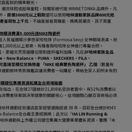
家庭客群的精準眼光。
流球鞋或超萌童鞋，除獨家總代理 MINNETONKA 品牌外，凡
外，
原價3000元以上鞋款
還可以使用
哈林運動家族品牌600元抵
費者省荷包上千元
，不論是爸爸買機能、媽媽買潮流、孩子買童
跨櫃消費滿5,000元送NIKE陶瓷杯
氣福爾摩沙夢想家啦啦隊 (Formosa Sexy) 女神開場表演。粉
1,000元以上發票，有機會與啦啦隊女神進行專屬合照。
富，更破天荒突破櫃位限制提供福利加碼，凡在
3F哈林家族全品
ike、New Balance、PUMA、SKECHERS、FILA、
即可直接至櫃位兌換限量 「NIKE 經典雙色陶瓷杯」 乙個
（數量有
林運動樹林秀泰旗艦店讓消費者一站購足，帶給全家人前所未有的
上市櫃健信集團資源拓展全台商場版圖
告指出，在全球27國總計21,808名受訪者當中，有51%消費者以
為消費者探索與決策健康的關鍵核心。這項趨勢凸顯百貨商場必須
林運動從街邊店起家經營通路超過 38 年，目前全台總計約43
Balance全台最主要經銷商；此次以「
HA LIN Running & 
哈林運動挾上市櫃公司健信集團大健康事業體系資源，響應「未