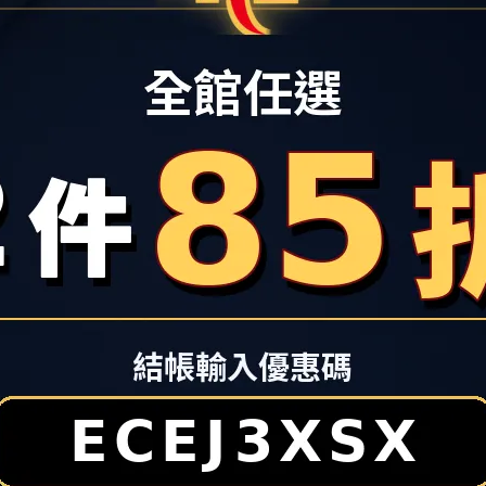
配色鞋帶
愛好者、運動穿搭客與家庭消費者注意！看好新北樹林生活圈持續發
活樹林店攜手台灣運動用品零售通路領導品牌
「哈林運動」（HA 
並將於當日邀請「福爾摩沙夢想家啦啦隊 (Formosa Sexy)」
nning ＆ HA LIN Sports)
同步亮相，主打運動鞋雙雄
A首度進駐，並祭出HOKA限量商品開幕特別優惠，填補了大台北南區專
、SKECHERS、PUMA、PALLADIUM等品牌推出多重優惠歡慶開
北南區新一波的搶購熱潮。
是不少人安排夏日行程前的採買重點。秀泰生活樹林店3樓亦將以
品牌推出「My Show Time運動風格提案」，精選各式鞋款、包款
街動線中快速掌握夏季運動風格靈感。活動期間，
秀泰生活樹林店
牌單筆累計消費滿3,800 元，即可獲得限量熊抱哥陶瓷吸水墊乙
集團旗下關係企業—哈林運動宣佈兩間大型門市「
HA LIN 
，
紅遍日本、美國的避震神鞋品牌HOKA、台灣獨家總代理
運動品牌新款鞋品齊發，無論是搶進潮流前線或是拍照打卡，都
起來搶先看!
A限量夢幻折扣 跑步機「先跑再買」體驗
區消費者對專業慢跑鞋的需求，
協同慢跑王者HOKA、Asics與
專業門市，打造南台北最硬核的跑者基地。
，慢跑界當紅避震神鞋HOKA確認坐鎮機能專區，是目前成長最快的高