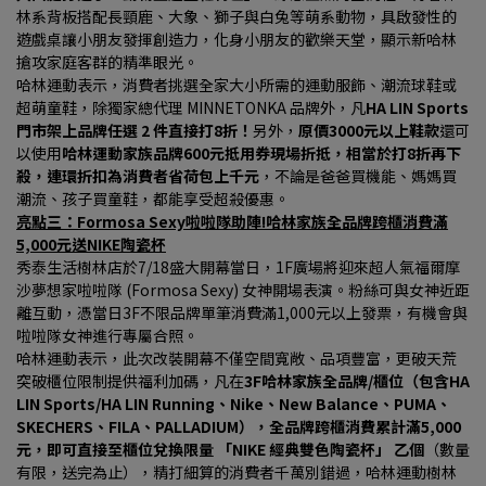
林系背板搭配長頸鹿、大象、獅子與白兔等萌系動物，具啟發性的
遊戲桌讓小朋友發揮創造力，化身小朋友的歡樂天堂，顯示新哈林
搶攻家庭客群的精準眼光。
哈林運動表示，消費者挑選全家大小所需的運動服飾、潮流球鞋或
超萌童鞋，除獨家總代理 MINNETONKA 品牌外，凡
HA LIN Sports
門市架上品牌任選 2 件直接打8折！
另外，
原價3000元以上鞋款
還可
以使用
哈林運動家族品牌600元抵用券現場折抵，相當於打8折再下
殺，連環折扣為消費者省荷包上千元
，不論是爸爸買機能、媽媽買
潮流、孩子買童鞋，都能享受超殺優惠。
亮點三：Formosa Sexy啦啦隊助陣!哈林家族全品牌跨櫃消費滿
5,000元送NIKE陶瓷杯
秀泰生活樹林店於7/18盛大開幕當日，1F廣場將迎來超人氣福爾摩
沙夢想家啦啦隊 (Formosa Sexy) 女神開場表演。粉絲可與女神近距
離互動，憑當日3F不限品牌單筆消費滿1,000元以上發票，有機會與
啦啦隊女神進行專屬合照。
哈林運動表示，此次改裝開幕不僅空間寬敞、品項豐富，更破天荒
突破櫃位限制提供福利加碼，凡在
3F哈林家族全品牌/櫃位（包含HA 
LIN Sports/HA LIN Running、Nike、New Balance、PUMA、
SKECHERS、FILA、PALLADIUM），全品牌跨櫃消費累計滿5,000 
元，即可直接至櫃位兌換限量 「NIKE 經典雙色陶瓷杯」 乙個
（數量
有限，送完為止），精打細算的消費者千萬別錯過，哈林運動樹林