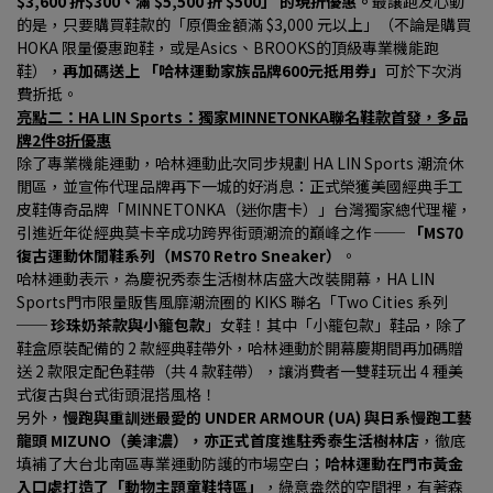
$3,600 折$300、滿 $5,500 折 $500」 的現折優惠。
最讓跑友心動
的是，只要購買鞋款的「原價金額滿 $3,000 元以上」（不論是購買 
HOKA 限量優惠跑鞋，或是Asics、BROOKS的頂級專業機能跑
鞋），
再加碼送上 「哈林運動家族品牌600元抵用券」
可於下次消
費折抵。
亮點二：HA LIN Sports：獨家MINNETONKA聯名鞋款首發，多品
牌2件8折優惠
除了專業機能運動，哈林運動此次同步規劃 HA LIN Sports 潮流休
閒區，並宣佈代理品牌再下一城的好消息：正式榮獲美國經典手工
皮鞋傳奇品牌「MINNETONKA（迷你唐卡）」台灣獨家總代理權，
引進近年從經典莫卡辛成功跨界街頭潮流的巔峰之作 ── 
「MS70 
復古運動休閒鞋系列（MS70 Retro Sneaker）
。
哈林運動表示，為慶祝秀泰生活樹林店盛大改裝開幕，HA LIN 
Sports門市限量販售風靡潮流圈的 KIKS 聯名「Two Cities 系列 
── 
珍珠奶茶款與小籠包款
」女鞋！其中「小籠包款」鞋品，除了
鞋盒原裝配備的 2 款經典鞋帶外，哈林運動於開幕慶期間再加碼贈
送 2 款限定配色鞋帶（共 4 款鞋帶），讓消費者一雙鞋玩出 4 種美
式復古與台式街頭混搭風格！
另外，
慢跑與重訓迷最愛的 UNDER ARMOUR (UA) 與日系慢跑工藝
龍頭 MIZUNO（美津濃），亦正式首度進駐秀泰生活樹林店
，徹底
填補了大台北南區專業運動防護的市場空白；
哈林運動在門市黃金
入口處打造了「動物主題童鞋特區」
，綠意盎然的空間裡，有著森