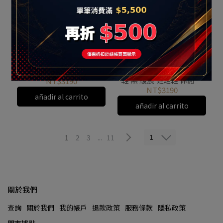
SKECHERS Go Walk 8 男
SKECHERS Go Walk 8 男
健走鞋 懶人鞋 休閒鞋 運動
鞋 黑 緩震 健走鞋 休閒鞋
鞋 彈性 輕量 棕咖
NT$3190
運動鞋 216782BKW
216782CHOC
NT$3190
añadir al carrito
añadir al carrito
1
1
2
3
...
11
關於我們
查詢
關於我們
我的帳戶
退款政策
服務條款
隱私政策