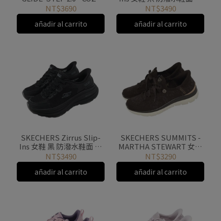
FIT 健走鞋 瞬穿
底 緩衝 支撐 180265TAN
NT$3690
NT$3490
217035TNBR
añadir al carrito
añadir al carrito
SKECHERS Zirrus Slip-
SKECHERS SUMMITS -
Ins 女鞋 黑 防潑水鞋面 厚
MARTHA STEWART 女鞋
底 緩衝 支撐 180265BBK
棕 針織 緩衝 150285BRN
NT$3490
NT$3290
añadir al carrito
añadir al carrito