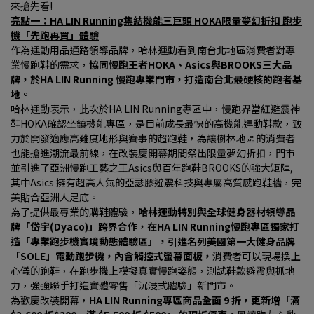
來搶先看!
亮點一：HA LIN Running集結機能三巨頭 HOKA限量夢幻折扣 跑步
機「先跑再買」體驗
作為運動用品通路領導品牌，哈林運動看到南台北地區消費者對專
業慢跑鞋的需求，
協同慢跑王者HOKA、Asics與BROOKS三大品
牌，於HA LIN Running 慢跑專業門市，打造南台北最硬核的跑者基
地。
哈林運動表示，此次於HA LIN Running專區中，慢跑界當紅避震神
鞋HOKA確認坐鎮機能專區，是目前成長最快的高機能運動鞋款，致
力於開發適應高難度地形與賽事的超跑鞋，為讓樹林地區的消費者
也能搶進潮流最前線，在改裝慶開幕期間祭出限量夢幻折扣，門市
並引進了亞洲慢跑工藝之王Asics與百年跑鞋BROOKS的強大矩陣, 
其中Asics 擁有超高人氣的亞瑟膠避震科技與專屬高質感跑鞋牆，完
美貼合亞洲人足底。
為了提供最專業的購鞋體驗，
哈林運動特別與全球健身器材領導品
牌「岱宇(Dyaco)」跨界合作，在HA LIN Running慢跑專區獨家打
造「專業跑步機實境動態體驗區」，引進名列美國第一大健身品牌
「SOLE」電動跑步機，內含觸控式螢幕面板，
消費者可以現場換上
心儀的跑鞋，在跑步機上模擬真實慢跑姿態，測試鞋款避震與抓地
力，強強聯手打造實體零售「沉浸式體驗」新門市。
為歡慶改裝開幕，
HA LIN Running專區商品全面 9 折，更新增「滿 