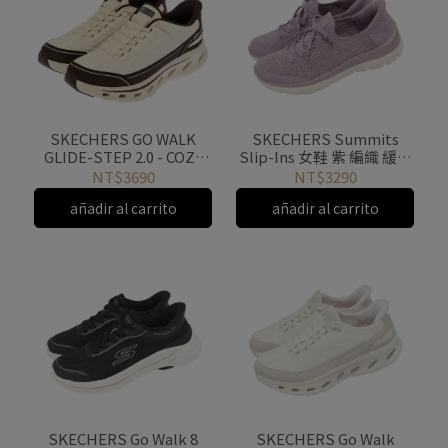
SKECHERS GO WALK
SKECHERS Summits
GLIDE-STEP 2.0 - COZY
Slip-Ins 女鞋 紫 編織 緩衝
FIT 健走鞋 瞬穿
健走鞋 150285DKMV
NT$3690
NT$3290
217035TNBR
añadir al carrito
añadir al carrito
SKECHERS Go Walk 8
SKECHERS Go Walk