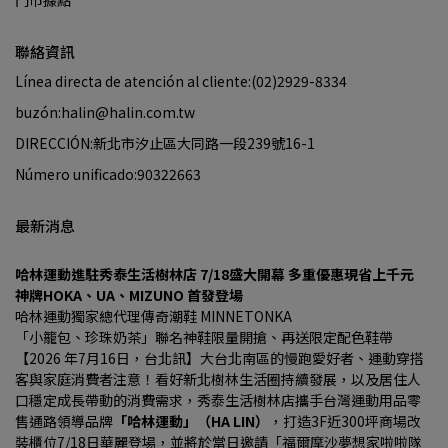
門市據點
聯絡資訊
Línea directa de atención al cliente:(02)2929-8334
buzón:halin@halin.com.tw
DIRECCIÓN:新北市汐止區大同路一段239號16-1
Número unificado:90322663
最新消息
哈林運動進駐秀泰生活樹林店 7/18盛大開幕 多重優惠現省上千元
神牌HOKA、UA、MIZUNO 首發登場
哈林運動獨家總代理傳奇潮鞋 MINNETONKA
「小籠包、珍珠奶茶」聯名神鞋限量開搶、再送限定配色鞋帶
【2026 年7月16日，台北訊】大台北南區的慢跑愛好者、運動穿搭
客與家庭消費者注意！看好新北樹林生活圈持續發展，以及居住人
口穩定成長帶動的消費需求，秀泰生活樹林店攜手台灣運動用品零
售通路領導品牌
「哈林運動」（HA LIN）
，打造3F近300坪商場改
裝櫃位7/18日華麗登場，並將於當日邀請「福爾摩沙夢想家啦啦隊 