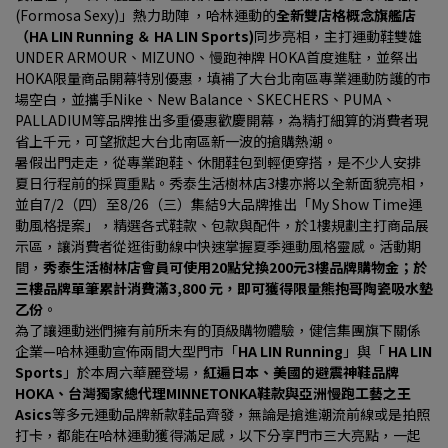
(Formosa Sexy)」熱力助陣 ，哈林運動的
全新雙店格概念旗艦店
（HA LIN Running ＆ HA LIN Sports)
同步亮相，主打運動鞋雙雄
UNDER ARMOUR、MIZUNO、慢跑神牌 HOKA首度進駐，並祭出
HOKA限量商品開幕特別優惠，填補了大台北南區專業運動防護的市
場空白，並攜手Nike、New Balance、SKECHERS、PUMA、
PALLADIUM等品牌推出多重優惠歡慶開幕，為精打細算的消費者現
省上千元，可望掀起大台北南區新一波的搶購熱潮。
暑假出門走走，從專業跑鞋、休閒鞋包到輕便穿搭，是不少人安排
夏日行程前的採買重點。秀泰生活樹林店3樓亦將以全新面貌亮相，
並自7/2（四）至8/26（三）集結9大品牌推出「My Show Time運
動風格提案」，精選各式鞋款、包款與配件，於1樓規劃主打商品展
示區，讓消費者從逛街動線中快速掌握夏季運動風格靈感。活動期
間，
秀泰生活樹林店會員可使用20點兌換200元3樓品牌購物金；於
三樓品牌單筆累計消費滿3,800 元，即可獲得限量熊抱哥陶瓷吸水墊
乙份
。
為了讓運動迷們擁有前所未有的頂級購物體驗，健信集團旗下關係
企業—哈林運動宣佈兩間大型門市「
HA LIN Running
」與「 
HA LIN 
Sports
」於本周六華麗登場，
紅遍日本、美國的避震神鞋品牌
HOKA、台灣獨家總代理MINNETONKA鞋款與亞洲慢跑工藝之王
Asics
等多元運動品牌新款鞋品齊發，無論是搶進潮流前線或是拍照
打卡，都能在哈林運動獲得滿足感，以下分享門市三大亮點，一起