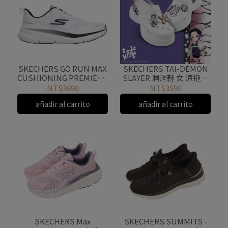
SKECHERS GO RUN MAX
SKECHERS TAI-DEMON
CUSHIONING PREMIER 3
SLAYER 洞洞鞋 女 涼拖鞋
運動鞋 男 跑步
鬼滅之刃聯名款-胡蝶忍款
NT$3690
NT$3590
221220WBK
800037WPK
añadir al carrito
añadir al carrito
SKECHERS Max
SKECHERS SUMMITS -