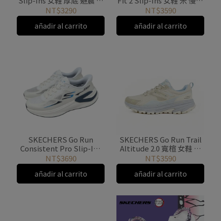
Slip-Ins 女鞋 厚底 避震 慢
Fit 2 Slip-Ins 女鞋 米 慢跑
跑鞋 運動鞋 129760WMLT
鞋 避震 129220NAT
NT$3290
NT$3590
añadir al carrito
añadir al carrito
SKECHERS Go Run
SKECHERS Go Run Trail
Consistent Pro Slip-Ins
Altitude 2.0 寬楦 女鞋 防
男鞋 慢跑鞋 白
潑水 緩衝 129533WNTBL
NT$3690
NT$3590
221143WHT
añadir al carrito
añadir al carrito