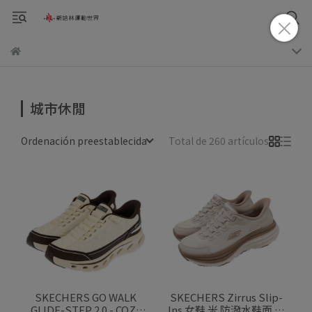
城市休閒
Ordenación preestablecida
Total de 260 artículos
SKECHERS GO WALK
SKECHERS Zirrus Slip-
GLIDE-STEP 2.0 - COZY
Ins 女鞋 米 防潑水鞋面 厚