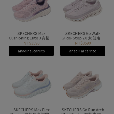
SKECHERS Max
SKECHERS Go Walk
Cushioning Elite 3 寬楦 慢
Glide-Step 2.0 女 健走鞋
跑 運動鞋女鞋 粉紅 厚底
粉紫 休閒鞋
NT$3590
NT$3590
129720WPNK
125156WLTMV
añadir al carrito
añadir al carrito
SKECHERS Max Flex
SKECHERS Go Run Arch