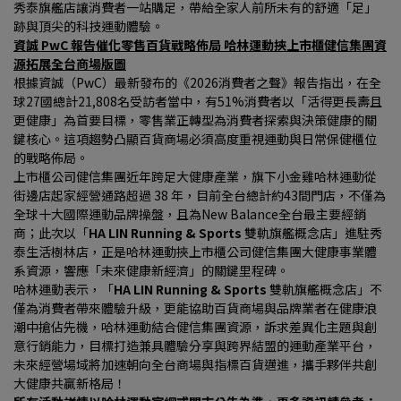
秀泰旗艦店讓消費者一站購足，帶給全家人前所未有的舒適「足」
跡與頂尖的科技運動體驗。
資誠 PwC 報告催化零售百貨戰略佈局 哈林運動挾上市櫃健信集團資
源拓展全台商場版圖
根據資誠（PwC）最新發布的《2026消費者之聲》報告指出，在全
球27國總計21,808名受訪者當中，有51%消費者以「活得更長壽且
更健康」為首要目標，零售業正轉型為消費者探索與決策健康的關
鍵核心。這項趨勢凸顯百貨商場必須高度重視運動與日常保健櫃位
的戰略佈局。
上市櫃公司健信集團近年跨足大健康產業，旗下小金雞哈林運動從
街邊店起家經營通路超過 38 年，目前全台總計約43間門店，不僅為
全球十大國際運動品牌操盤，且為New Balance全台最主要經銷
商；此次以「
HA LIN Running & Sports 
雙軌旗艦概念店」進駐秀
泰生活樹林店，正是哈林運動挾上市櫃公司健信集團大健康事業體
系資源，響應「未來健康新經濟」的關鍵里程碑。
哈林運動表示，「
HA LIN Running & Sports 
雙軌旗艦概念店」不
僅為消費者帶來體驗升級，更能協助百貨商場與品牌業者在健康浪
潮中搶佔先機，哈林運動結合健信集團資源，訴求差異化主題與創
意行銷能力，目標打造兼具體驗分享與跨界結盟的運動產業平台，
未來經營場域將加速朝向全台商場與指標百貨邁進，攜手夥伴共創
大健康共贏新格局！