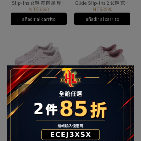
Slip-Ins 女鞋 寬楦 黑 厚底
Glide Slip-Ins 2 女鞋 寬楦
緩震 125935WBKRG
米白 125156WOFWT
NT$3390
NT$3590
añadir al carrito
añadir al carrito
SKECHER Go Walk Glide-
SKECHERS GO WALK 8 女
Step 2.0 女 健走鞋 粉紫 休
健走 瞬穿 寬楦 休閒鞋
閒鞋 125156WLTMV
125935WMVE
NT$3590
NT$3390
añadir al carrito
añadir al carrito