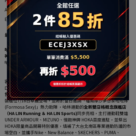
Postfach:halin@halin.com.tw
Adresse:新北市汐止區大同路一段239號16-1
Einheitliche Nummer:90322663
最新消息
哈林運動進駐秀泰生活樹林店 7/18盛大開幕 多重優惠現省上千元
神牌HOKA、UA、MIZUNO 首發登場
哈林運動獨家總代理傳奇潮鞋 MINNETONKA
「小籠包、珍珠奶茶」聯名神鞋限量開搶、再送限定配色鞋帶
【2026 年7月16日，台北訊】大台北南區的慢跑愛好者、運動穿搭
客與家庭消費者注意！看好新北樹林生活圈持續發展，以及居住人
口穩定成長帶動的消費需求，秀泰生活樹林店攜手台灣運動用品零
售通路領導品牌
「哈林運動」（HA LIN）
，打造3F近300坪商場改
裝櫃位7/18日華麗登場，並將於當日邀請「福爾摩沙夢想家啦啦隊 
(Formosa Sexy)」熱力助陣 ，哈林運動的
全新雙店格概念旗艦店
（HA LIN Running ＆ HA LIN Sports)
同步亮相，主打運動鞋雙雄
UNDER ARMOUR、MIZUNO、慢跑神牌 HOKA首度進駐，並祭出
HOKA限量商品開幕特別優惠，填補了大台北南區專業運動防護的市
場空白，並攜手Nike、New Balance、SKECHERS、PUMA、