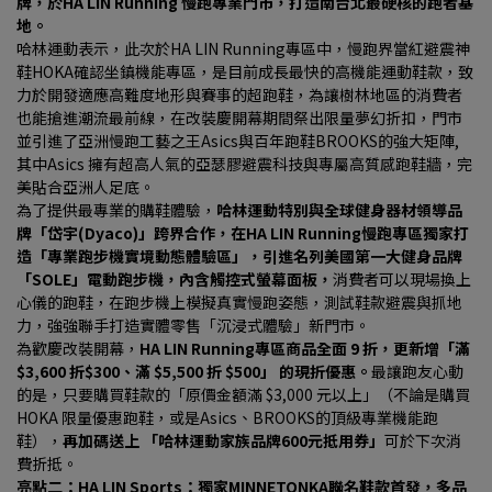
牌，於HA LIN Running 慢跑專業門市，打造南台北最硬核的跑者基
地。
哈林運動表示，此次於HA LIN Running專區中，慢跑界當紅避震神
鞋HOKA確認坐鎮機能專區，是目前成長最快的高機能運動鞋款，致
力於開發適應高難度地形與賽事的超跑鞋，為讓樹林地區的消費者
也能搶進潮流最前線，在改裝慶開幕期間祭出限量夢幻折扣，門市
並引進了亞洲慢跑工藝之王Asics與百年跑鞋BROOKS的強大矩陣, 
其中Asics 擁有超高人氣的亞瑟膠避震科技與專屬高質感跑鞋牆，完
美貼合亞洲人足底。
為了提供最專業的購鞋體驗，
哈林運動特別與全球健身器材領導品
牌「岱宇(Dyaco)」跨界合作，在HA LIN Running慢跑專區獨家打
造「專業跑步機實境動態體驗區」，引進名列美國第一大健身品牌
「SOLE」電動跑步機，內含觸控式螢幕面板，
消費者可以現場換上
心儀的跑鞋，在跑步機上模擬真實慢跑姿態，測試鞋款避震與抓地
力，強強聯手打造實體零售「沉浸式體驗」新門市。
為歡慶改裝開幕，
HA LIN Running專區商品全面 9 折，更新增「滿 
$3,600 折$300、滿 $5,500 折 $500」 的現折優惠。
最讓跑友心動
的是，只要購買鞋款的「原價金額滿 $3,000 元以上」（不論是購買 
HOKA 限量優惠跑鞋，或是Asics、BROOKS的頂級專業機能跑
鞋），
再加碼送上 「哈林運動家族品牌600元抵用券」
可於下次消
費折抵。
亮點二：HA LIN Sports：獨家MINNETONKA聯名鞋款首發，多品