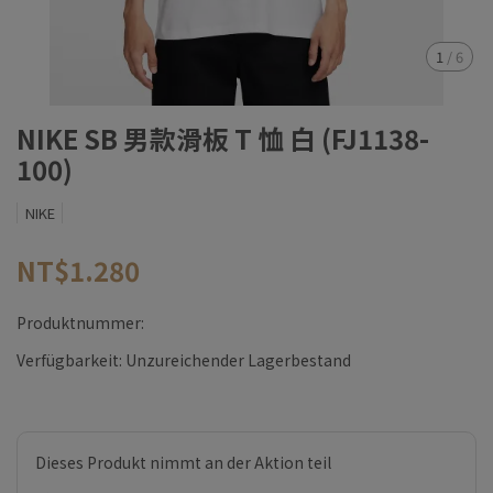
1
/
6
NIKE SB 男款滑板 T 恤 白 (FJ1138-
100)
NIKE
NT$1.280
Produktnummer:
Verfügbarkeit:
Unzureichender Lagerbestand
Dieses Produkt nimmt an der Aktion teil