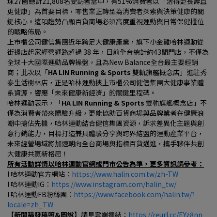
球27國總計21,808名受訪者當中，有51%消費者以「活得更長壽且
更健康」為首要目標，零售業正轉型為消費者探索與決策健康的關
鍵核心。這項趨勢凸顯百貨商場必須高度重視運動與日常保健櫃位
的戰略佈局。
上市櫃公司健信集團近年跨足大健康產業，旗下小金雞哈林運動從
街邊店起家經營通路超過 38 年，目前全台總計約43間門店，不僅為
全球十大國際運動品牌操盤，且為New Balance全台最主要經銷
商；此次以「
HA LIN Running & Sports 
雙軌旗艦概念店」進駐秀
泰生活樹林店，正是哈林運動挾上市櫃公司健信集團大健康事業體
系資源，響應「未來健康新經濟」的關鍵里程碑。
哈林運動表示，「
HA LIN Running & Sports 
雙軌旗艦概念店」不
僅為消費者帶來體驗升級，更能協助百貨商場與品牌業者在健康浪
潮中搶佔先機，哈林運動結合健信集團資源，訴求差異化主題與創
意行銷能力，目標打造兼具體驗分享與跨界結盟的運動產業平台，
未來經營場域將加速朝向全台商場與指標百貨邁進，攜手夥伴共創
大健康共贏新格局！
所有活動詳情以哈林運動官網或門市公告為準，更多資訊請參考：
l 哈林運動官方網站：
https://www.halin.com.tw/zh-TW
l 哈林運動IG：
https://www.instagram.com/halin_tw/
l 哈林運動FB粉絲團：
https://www.facebook.com/halin.tw/?
locale=zh_TW
【新聞稿發稿照&圖說】
請見雲端連結：
https://reurl.cc/EYz8nn