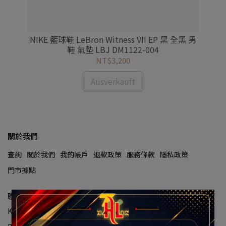
油白
NIKE 籃球鞋 LeBron Witness VII EP 黑 全黑 男
NI
鞋 氣墊 LBJ DM1122-004
NT$3,200
Ausverkauft
關於我們
查詢
關於我們
我的帳戶
退款政策
服務條款
隱私政策
門市據點
聯絡資訊
Kundenservice-Hotline:(02)2929-8334