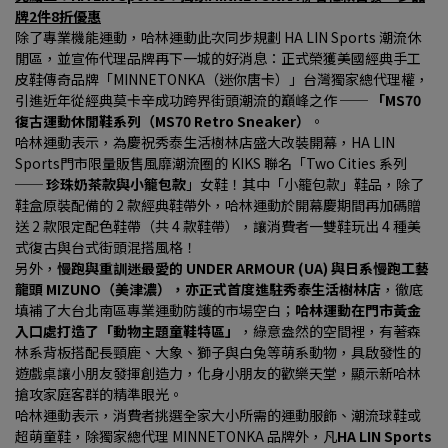
牌2件8折優惠
除了專業機能運動，哈林運動此次同步規劃 HA LIN Sports 潮流休
閒區，並宣佈代理品牌再下一城的好消息：正式榮獲美國經典手工
皮鞋傳奇品牌「MINNETONKA（迷你唐卡）」台灣獨家總代理權，
引進近年從經典莫卡辛成功跨界街頭潮流的巔峰之作 ── 
「MS70 
復古運動休閒鞋系列（MS70 Retro Sneaker）
。
哈林運動表示，為慶祝秀泰生活樹林店盛大改裝開幕，HA LIN 
Sports門市限量販售風靡潮流圈的 KIKS 聯名「Two Cities 系列 
── 
珍珠奶茶款與小籠包款
」女鞋！其中「小籠包款」鞋品，除了
鞋盒原裝配備的 2 款經典鞋帶外，哈林運動於開幕慶期間再加碼贈
送 2 款限定配色鞋帶（共 4 款鞋帶），讓消費者一雙鞋玩出 4 種美
式復古與台式街頭混搭風格！
另外，
慢跑與重訓迷最愛的 UNDER ARMOUR (UA) 與日系慢跑工藝
龍頭 MIZUNO（美津濃），亦正式首度進駐秀泰生活樹林店
，徹底
填補了大台北南區專業運動防護的市場空白；
哈林運動在門市黃金
入口處打造了「動物主題童鞋特區」
，綠意盎然的空間裡，有著森
林系背板搭配長頸鹿、大象、獅子與白兔等萌系動物，具啟發性的
遊戲桌讓小朋友發揮創造力，化身小朋友的歡樂天堂，顯示新哈林
搶攻家庭客群的精準眼光。
哈林運動表示，消費者挑選全家大小所需的運動服飾、潮流球鞋或
超萌童鞋，除獨家總代理 MINNETONKA 品牌外，凡
HA LIN Sports