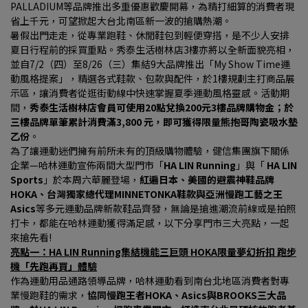
PALLADIUM等品牌推出多重優惠歡慶開幕，為精打細算的消費者現
省上千元，可望掀起大台北南區新一波的搶購熱潮。
暑假出門走走，從專業跑鞋、休閒鞋包到輕便穿搭，是不少人安排
夏日行程前的採買重點。秀泰生活樹林店3樓亦將以全新面貌亮相，
並自7/2（四）至8/26（三）集結9大品牌推出「My Show Time運
動風格提案」，精選各式鞋款、包款與配件，於1樓規劃主打商品展
示區，讓消費者從逛街動線中快速掌握夏季運動風格靈感。活動期
間，
秀泰生活樹林店會員可使用20點兌換200元3樓品牌購物金；於
三樓品牌單筆累計消費滿3,800 元，即可獲得限量熊抱哥陶瓷吸水墊
乙份
。
為了讓運動迷們擁有前所未有的頂級購物體驗，健信集團旗下關係
企業—哈林運動宣佈兩間大型門市「
HA LIN Running
」與「 
HA LIN 
Sports
」於本周六華麗登場，
紅遍日本、美國的避震神鞋品牌
HOKA、台灣獨家總代理MINNETONKA鞋款與亞洲慢跑工藝之王
Asics
等多元運動品牌新款鞋品齊發，無論是搶進潮流前線或是拍照
打卡，都能在哈林運動獲得滿足感，以下分享門市三大亮點，一起
來搶先看!
亮點一：HA LIN Running集結機能三巨頭 HOKA限量夢幻折扣 跑步
機「先跑再買」體驗
作為運動用品通路領導品牌，哈林運動看到南台北地區消費者對專
業慢跑鞋的需求，
協同慢跑王者HOKA、Asics與BROOKS三大品