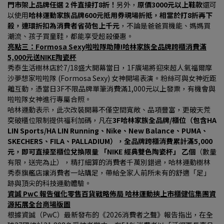
門市架上品牌任選 2 件直接打8折！
另外，
原價3000元以上鞋款
還可
以使用
哈林運動家族品牌600元抵用券現場折抵，相當於打8折再下
殺，連環折扣為消費者省荷包上千元
，不論是爸爸買機能、媽媽買
潮流、孩子買童鞋，都能享受超殺優惠。
亮點三：Formosa Sexy啦啦隊助陣!哈林家族全品牌跨櫃消費滿
5,000元送NIKE陶瓷杯
秀泰生活樹林店於7/18盛大開幕當日，1F廣場將迎來超人氣福爾摩
沙夢想家啦啦隊 (Formosa Sexy) 女神開場表演。粉絲可與女神近距
離互動，憑當日3F不限品牌單筆消費滿1,000元以上發票，有機會與
啦啦隊女神進行專屬合照。
哈林運動表示，此次改裝開幕不僅空間寬敞、品項豐富，更破天荒
突破櫃位限制提供福利加碼，凡在
3F哈林家族全品牌/櫃位（包含HA 
LIN Sports/HA LIN Running、Nike、New Balance、PUMA、
SKECHERS、FILA、PALLADIUM），全品牌跨櫃消費累計滿5,000 
元，即可直接至櫃位兌換限量 「NIKE 經典雙色陶瓷杯」 乙個
（數量
有限，送完為止），精打細算的消費者千萬別錯過，哈林運動樹林
秀泰旗艦店讓消費者一站購足，帶給全家人前所未有的舒適「足」
跡與頂尖的科技運動體驗。
資誠 PwC 報告催化零售百貨戰略佈局 哈林運動挾上市櫃健信集團資
源拓展全台商場版圖
根據資誠（PwC）最新發布的《2026消費者之聲》報告指出，在全