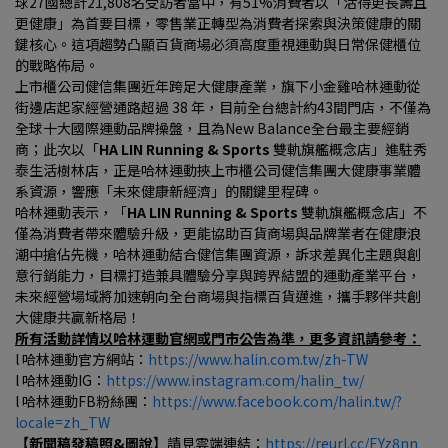
球27國總計21,808名受訪者當中，有51%消費者以「活得更長壽且
更健康」為首要目標，零售業正轉型為消費者探索與決策健康的關
鍵核心。這項趨勢凸顯百貨商場必須高度重視運動與日常保健櫃位
的戰略佈局。
上市櫃公司健信集團近年跨足大健康產業，旗下小金雞哈林運動從
街邊店起家經營通路超過 38 年，目前全台總計約43間門店，不僅為
全球十大國際運動品牌操盤，且為New Balance全台最主要經銷
商；此次以「
HA LIN Running & Sports 
雙軌旗艦概念店」進駐秀
泰生活樹林店，正是哈林運動挾上市櫃公司健信集團大健康事業體
系資源，響應「未來健康新經濟」的關鍵里程碑。
哈林運動表示，「
HA LIN Running & Sports 
雙軌旗艦概念店」不
僅為消費者帶來體驗升級，更能協助百貨商場與品牌業者在健康浪
潮中搶佔先機，哈林運動結合健信集團資源，訴求差異化主題與創
意行銷能力，目標打造兼具體驗分享與跨界結盟的運動產業平台，
未來經營場域將加速朝向全台商場與指標百貨邁進，攜手夥伴共創
大健康共贏新格局！
所有活動詳情以哈林運動官網或門市公告為準，更多資訊請參考：
l 哈林運動官方網站：
https://www.halin.com.tw/zh-TW
l 哈林運動IG：
https://www.instagram.com/halin_tw/
l 哈林運動FB粉絲團：
https://www.facebook.com/halin.tw/?
locale=zh_TW
【新聞稿發稿照&圖說】
請見雲端連結：
https://reurl.cc/EYz8nn