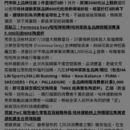
門市架上品牌任選 2 件直接打8折！
另外，
原價3000元以上鞋款
還可
以使用
哈林運動家族品牌600元抵用券現場折抵，相當於打8折再下
殺，連環折扣為消費者省荷包上千元
，不論是爸爸買機能、媽媽買
潮流、孩子買童鞋，都能享受超殺優惠。
亮點三：Formosa Sexy啦啦隊助陣!哈林家族全品牌跨櫃消費滿
5,000元送NIKE陶瓷杯
秀泰生活樹林店於7/18盛大開幕當日，1F廣場將迎來超人氣福爾摩
沙夢想家啦啦隊 (Formosa Sexy) 女神開場表演。粉絲可與女神近距
離互動，憑當日3F不限品牌單筆消費滿1,000元以上發票，有機會與
啦啦隊女神進行專屬合照。
哈林運動表示，此次改裝開幕不僅空間寬敞、品項豐富，更破天荒
突破櫃位限制提供福利加碼，凡在
3F哈林家族全品牌/櫃位（包含HA 
LIN Sports/HA LIN Running、Nike、New Balance、PUMA、
SKECHERS、FILA、PALLADIUM），全品牌跨櫃消費累計滿5,000 
元，即可直接至櫃位兌換限量 「NIKE 經典雙色陶瓷杯」 乙個
（數量
有限，送完為止），精打細算的消費者千萬別錯過，哈林運動樹林
秀泰旗艦店讓消費者一站購足，帶給全家人前所未有的舒適「足」
跡與頂尖的科技運動體驗。
資誠 PwC 報告催化零售百貨戰略佈局 哈林運動挾上市櫃健信集團資
源拓展全台商場版圖
根據資誠（PwC）最新發布的《2026消費者之聲》報告指出，在全