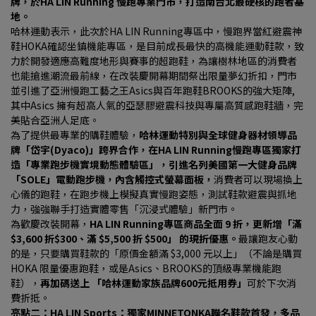
牌，於HA LIN Running 慢跑專業門市，打造南台北最硬核的跑者基
地。
哈林運動表示，此次於HA LIN Running專區中，慢跑界當紅避震神
鞋HOKA確認坐鎮機能專區，是目前成長最快的高機能運動鞋款，致
力於開發適應高難度地形與賽事的超跑鞋，為讓樹林地區的消費者
也能搶進潮流最前線，在改裝慶開幕期間祭出限量夢幻折扣，門市
並引進了亞洲慢跑工藝之王Asics與百年跑鞋BROOKS的強大矩陣, 
其中Asics 擁有超高人氣的亞瑟膠避震科技與專屬高質感跑鞋牆，完
美貼合亞洲人足底。
為了提供最專業的購鞋體驗，
哈林運動特別與全球健身器材領導品
牌「岱宇(Dyaco)」跨界合作，在HA LIN Running慢跑專區獨家打
造「專業跑步機實境動態體驗區」，引進名列美國第一大健身品牌
「SOLE」電動跑步機，內含觸控式螢幕面板，
消費者可以現場換上
心儀的跑鞋，在跑步機上模擬真實慢跑姿態，測試鞋款避震與抓地
力，強強聯手打造實體零售「沉浸式體驗」新門市。
為歡慶改裝開幕，
HA LIN Running專區商品全面 9 折，更新增「滿 
$3,600 折$300、滿 $5,500 折 $500」 的現折優惠。
最讓跑友心動
的是，只要購買鞋款的「原價金額滿 $3,000 元以上」（不論是購買 
HOKA 限量優惠跑鞋，或是Asics、BROOKS的頂級專業機能跑
鞋），
再加碼送上 「哈林運動家族品牌600元抵用券」
可於下次消
費折抵。
亮點二：HA LIN Sports：獨家MINNETONKA聯名鞋款首發，多品