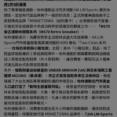
牌2件8折優惠
除了專業機能運動，哈林運動此次同步規劃 HA LIN Sports 潮流休
閒區，並宣佈代理品牌再下一城的好消息：正式榮獲美國經典手工
皮鞋傳奇品牌「MINNETONKA（迷你唐卡）」台灣獨家總代理權，
引進近年從經典莫卡辛成功跨界街頭潮流的巔峰之作 ── 
「MS70 
復古運動休閒鞋系列（MS70 Retro Sneaker）
。
哈林運動表示，為慶祝秀泰生活樹林店盛大改裝開幕，HA LIN 
Sports門市限量販售風靡潮流圈的 KIKS 聯名「Two Cities 系列 
── 
珍珠奶茶款與小籠包款
」女鞋！其中「小籠包款」鞋品，除了
鞋盒原裝配備的 2 款經典鞋帶外，哈林運動於開幕慶期間再加碼贈
送 2 款限定配色鞋帶（共 4 款鞋帶），讓消費者一雙鞋玩出 4 種美
式復古與台式街頭混搭風格！
另外，
慢跑與重訓迷最愛的 UNDER ARMOUR (UA) 與日系慢跑工藝
龍頭 MIZUNO（美津濃），亦正式首度進駐秀泰生活樹林店
，徹底
填補了大台北南區專業運動防護的市場空白；
哈林運動在門市黃金
入口處打造了「動物主題童鞋特區」
，綠意盎然的空間裡，有著森
林系背板搭配長頸鹿、大象、獅子與白兔等萌系動物，具啟發性的
遊戲桌讓小朋友發揮創造力，化身小朋友的歡樂天堂，顯示新哈林
搶攻家庭客群的精準眼光。
哈林運動表示，消費者挑選全家大小所需的運動服飾、潮流球鞋或
超萌童鞋，除獨家總代理 MINNETONKA 品牌外，凡
HA LIN Sports