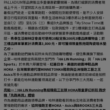
PALLADIUM等品牌推出多重優惠歡慶開幕，為精打細算的消費者現
省上千元，可望掀起大台北南區新一波的搶購熱潮。
暑假出門走走，從專業跑鞋、休閒鞋包到輕便穿搭，是不少人安排
夏日行程前的採買重點。秀泰生活樹林店3樓亦將以全新面貌亮相，
並自7/2（四）至8/26（三）集結9大品牌推出「My Show Time運
動風格提案」，精選各式鞋款、包款與配件，於1樓規劃主打商品展
示區，讓消費者從逛街動線中快速掌握夏季運動風格靈感。活動期
間，
秀泰生活樹林店會員可使用20點兌換200元3樓品牌購物金；於
三樓品牌單筆累計消費滿3,800 元，即可獲得限量熊抱哥陶瓷吸水墊
乙份
。
為了讓運動迷們擁有前所未有的頂級購物體驗，健信集團旗下關係
企業—哈林運動宣佈兩間大型門市「
HA LIN Running
」與「 
HA LIN 
Sports
」於本周六華麗登場，
紅遍日本、美國的避震神鞋品牌
HOKA、台灣獨家總代理MINNETONKA鞋款與亞洲慢跑工藝之王
Asics
等多元運動品牌新款鞋品齊發，無論是搶進潮流前線或是拍照
打卡，都能在哈林運動獲得滿足感，以下分享門市三大亮點，一起
來搶先看!
亮點一：HA LIN Running集結機能三巨頭 HOKA限量夢幻折扣 跑步
機「先跑再買」體驗
作為運動用品通路領導品牌，哈林運動看到南台北地區消費者對專
業慢跑鞋的需求，
協同慢跑王者HOKA、Asics與BROOKS三大品