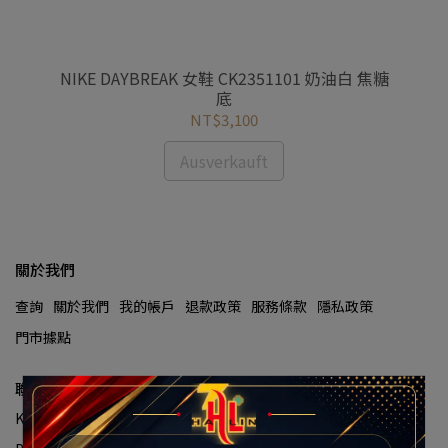
R 厚
NIKE DAYBREAK 女鞋 CK2351101 奶油白 焦糖
NI
底
粒
NT$3,100
Ausverkauft
關於我們
查詢
關於我們
我的帳戶
退款政策
服務條款
隱私政策
門市據點
聯絡資訊
Kundenservice-Hotline:(02)2929-8334