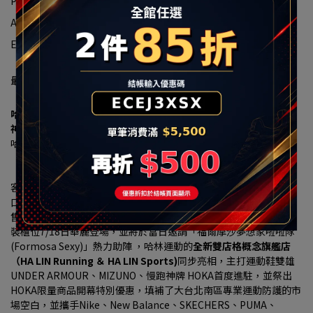
Postfach:halin@halin.com.tw
Adresse:新北市汐止區大同路一段239號16-1
Einheitliche Nummer:90322663
最新消息
哈林運動進駐秀泰生活樹林店 7/18盛大開幕 多重優惠現省上千元
神牌HOKA、UA、MIZUNO 首發登場
哈林運動獨家總代理傳奇潮鞋 MINNETONKA
「小籠包、珍珠奶茶」聯名神鞋限量開搶、再送限定配色鞋帶
【2026 年7月16日，台北訊】大台北南區的慢跑愛好者、運動穿搭
客與家庭消費者注意！看好新北樹林生活圈持續發展，以及居住人
口穩定成長帶動的消費需求，秀泰生活樹林店攜手台灣運動用品零
售通路領導品牌
「哈林運動」（HA LIN）
，打造3F近300坪商場改
裝櫃位7/18日華麗登場，並將於當日邀請「福爾摩沙夢想家啦啦隊 
(Formosa Sexy)」熱力助陣 ，哈林運動的
全新雙店格概念旗艦店
（HA LIN Running ＆ HA LIN Sports)
同步亮相，主打運動鞋雙雄
UNDER ARMOUR、MIZUNO、慢跑神牌 HOKA首度進駐，並祭出
HOKA限量商品開幕特別優惠，填補了大台北南區專業運動防護的市
場空白，並攜手Nike、New Balance、SKECHERS、PUMA、