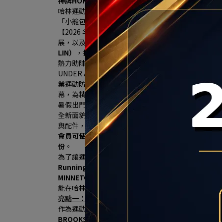
神牌HOKA、UA、MIZUNO 首發登場
哈林運動獨家總代理傳奇潮鞋 MINNETONKA
「小籠包、珍珠奶茶」聯名神鞋限量開搶、再送限定
【2026 年7月16日，台北訊】大台北南區的慢跑
展，以及居住人口穩定成長帶動的消費需求，秀泰生
LIN）
，打造3F近300坪商場改裝櫃位7/18日華麗登場，
熱力助陣 ，哈林運動的
全新雙店格概念旗艦店（HA LIN Ru
UNDER ARMOUR、MIZUNO、慢跑神牌 HOK
業運動防護的市場空白，並攜手Nike、New Balance
幕，為精打細算的消費者現省上千元，可望掀起大台
暑假出門走走，從專業跑鞋、休閒鞋包到輕便穿搭，
全新面貌亮相，並自7/2（四）至8/26（三）集結9大
與配件，於1樓規劃主打商品展示區，讓消費者從逛
會員可使用20點兌換200元3樓品牌購物金；於三樓品
份
。
為了讓運動迷們擁有前所未有的頂級購物體驗，健信
Running
」與「 
HA LIN Sports
」於本周六華麗登場
MINNETONKA鞋款與亞洲慢跑工藝之王Asics
等多元
能在哈林運動獲得滿足感，以下分享門市三大亮點，一
亮點一：HA LIN Running集結機能三巨頭 HOK
作為運動用品通路領導品牌，哈林運動看到南台北地
BROOKS三大品牌，於HA LIN Running 慢跑