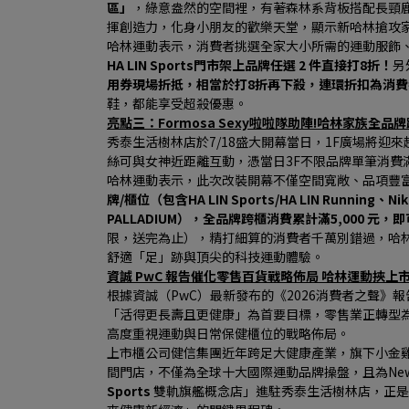
區」
，綠意盎然的空間裡，有著森林系背板搭配長頸
揮創造力，化身小朋友的歡樂天堂，顯示新哈林搶攻
哈林運動表示，消費者挑選全家大小所需的運動服飾、潮
HA LIN Sports門市架上品牌任選 2 件直接打8折！
另
用券現場折抵，相當於打8折再下殺，連環折扣為消
鞋，都能享受超殺優惠。
亮點三：Formosa Sexy啦啦隊助陣!哈林家族全品牌
秀泰生活樹林店於7/18盛大開幕當日，1F廣場將迎來超人
絲可與女神近距離互動，憑當日3F不限品牌單筆消費滿
哈林運動表示，此次改裝開幕不僅空間寬敞、品項豐
牌/櫃位（包含HA LIN Sports/HA LIN Running、N
PALLADIUM），全品牌跨櫃消費累計滿5,000 元，
限，送完為止），精打細算的消費者千萬別錯過，哈
舒適「足」跡與頂尖的科技運動體驗。
資誠 PwC 報告催化零售百貨戰略佈局 哈林運動挾
根據資誠（PwC）最新發布的《2026消費者之聲》報
「活得更長壽且更健康」為首要目標，零售業正轉型
高度重視運動與日常保健櫃位的戰略佈局。
上市櫃公司健信集團近年跨足大健康產業，旗下小金雞哈
間門店，不僅為全球十大國際運動品牌操盤，且為New 
Sports 
雙軌旗艦概念店」進駐秀泰生活樹林店，正是