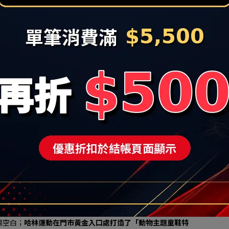
，慢跑界當紅避震神鞋HOKA確認坐鎮機能專區，是目前成長最快的高
超跑鞋，為讓樹林地區的消費者也能搶進潮流最前線，在改裝慶開
sics與百年跑鞋BROOKS的強大矩陣, 其中Asics 擁有超高
合亞洲人足底。
領導品牌「岱宇(Dyaco)」跨界合作，在HA LIN Running
進名列美國第一大健身品牌「SOLE」電動跑步機，內含觸控式
機上模擬真實慢跑姿態，測試鞋款避震與抓地力，強強聯手打造實
折，更新增「滿 $3,600 折$300、滿 $5,500 折 $500」 的現折優
3,000 元以上」（不論是購買 HOKA 限量優惠跑鞋，或是
 「哈林運動家族品牌600元抵用券」
可於下次消費折抵。
聯名鞋款首發，多品牌2件8折優惠
Sports 潮流休閒區，並宣佈代理品牌再下一城的好消息：正式榮獲
你唐卡）」台灣獨家總代理權，引進近年從經典莫卡辛成功跨界街頭
 Retro Sneaker）
。
N Sports門市限量販售風靡潮流圈的 KIKS 聯名「Two 
「小籠包款」鞋品，除了鞋盒原裝配備的 2 款經典鞋帶外，哈林
4 款鞋帶），讓消費者一雙鞋玩出 4 種美式復古與台式街頭混搭風
A) 與日系慢跑工藝龍頭 MIZUNO（美津濃），亦正式首度進駐秀泰生
場空白；
哈林運動在門市黃金入口處打造了「動物主題童鞋特