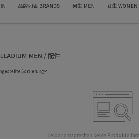
IN
品牌列表 BRANDS
男生 MEN
女生 WOMEN
LLADIUM MEN / 配件
ngestellte Sortierung
Leider entsprechen keine Produkte Ihren