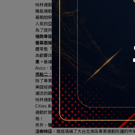
哈林運動表示，此次於HA LIN Running專區中
機能運動鞋款，致力於開發適應高難度地形與賽事的
幕期間祭出限量夢幻折扣，門市並引進了亞洲慢跑工藝之王A
人氣的亞瑟膠避震科技與專屬高質感跑鞋牆，完美貼
為了提供最專業的購鞋體驗，
哈林運動特別與全球健身器材
慢跑專區獨家打造「專業跑步機實境動態體驗區」，引
螢幕面板，
消費者可以現場換上心儀的跑鞋，在跑步
體零售「沉浸式體驗」新門市。
為歡慶改裝開幕，
HA LIN Running專區商品全面 9 
惠。
最讓跑友心動的是，只要購買鞋款的「原價金額滿 $
Asics、BROOKS的頂級專業機能跑鞋），
再加碼送上
亮點二：HA LIN Sports：獨家MINNETONKA
除了專業機能運動，哈林運動此次同步規劃 HA LIN 
美國經典手工皮鞋傳奇品牌「MINNETONKA（迷
潮流的巔峰之作 ── 
「MS70 復古運動休閒鞋系列（MS70
哈林運動表示，為慶祝秀泰生活樹林店盛大改裝開幕，HA LI
Cities 系列 ── 
珍珠奶茶款與小籠包款
」女鞋！其中
運動於開幕慶期間再加碼贈送 2 款限定配色鞋帶（共 
格！
另外，
慢跑與重訓迷最愛的 UNDER ARMOUR (U
活樹林店
，徹底填補了大台北南區專業運動防護的市