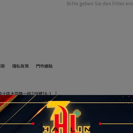
Bitte geben Sie den Filter er
條款
隱私政策
門市據點
市汐止區大同路一段239號16-1
惠現省上千元