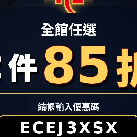
配色鞋帶
愛好者、運動穿搭客與家庭消費者注意！看好新北樹林生活圈持續發
活樹林店攜手台灣運動用品零售通路領導品牌
「哈林運動」（HA 
並將於當日邀請「福爾摩沙夢想家啦啦隊 (Formosa Sexy)」
nning ＆ HA LIN Sports)
同步亮相，主打運動鞋雙雄
A首度進駐，並祭出HOKA限量商品開幕特別優惠，填補了大台北南區專
、SKECHERS、PUMA、PALLADIUM等品牌推出多重優惠歡慶開
北南區新一波的搶購熱潮。
是不少人安排夏日行程前的採買重點。秀泰生活樹林店3樓亦將以
品牌推出「My Show Time運動風格提案」，精選各式鞋款、包款
街動線中快速掌握夏季運動風格靈感。活動期間，
秀泰生活樹林店
牌單筆累計消費滿3,800 元，即可獲得限量熊抱哥陶瓷吸水墊乙
集團旗下關係企業—哈林運動宣佈兩間大型門市「
HA LIN 
，
紅遍日本、美國的避震神鞋品牌HOKA、台灣獨家總代理
運動品牌新款鞋品齊發，無論是搶進潮流前線或是拍照打卡，都
起來搶先看!
A限量夢幻折扣 跑步機「先跑再買」體驗
區消費者對專業慢跑鞋的需求，
協同慢跑王者HOKA、Asics與
專業門市，打造南台北最硬核的跑者基地。