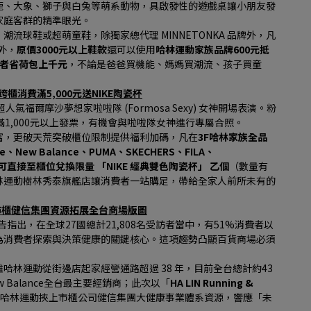
鹿、大象、獅子與白兔等萌系動物，具啟發性的遊戲桌讓小朋友發
家庭客群的精準眼光。
流球鞋或超萌童鞋，除獨家總代理 MINNETONKA 品牌外，凡
外，
原價3000元以上鞋款
還可以使用
哈林運動家族品牌600元抵
費者省荷包上千元
，不論是爸爸買機能、媽媽買潮流、孩子買童
跨櫃消費滿5,000元送NIKE陶瓷杯
氣福爾摩沙夢想家啦啦隊 (Formosa Sexy) 女神開場表演。粉
1,000元以上發票，有機會與啦啦隊女神進行專屬合照。
富，更破天荒突破櫃位限制提供福利加碼，凡在
3F哈林家族全品
ike、New Balance、PUMA、SKECHERS、FILA、
即可直接至櫃位兌換限量 「NIKE 經典雙色陶瓷杯」 乙個
（數量有
林運動樹林秀泰旗艦店讓消費者一站購足，帶給全家人前所未有的
上市櫃健信集團資源拓展全台商場版圖
告指出，在全球27國總計21,808名受訪者當中，有51%消費者以
為消費者探索與決策健康的關鍵核心。這項趨勢凸顯百貨商場必須
林運動從街邊店起家經營通路超過 38 年，目前全台總計約43
Balance全台最主要經銷商；此次以「
HA LIN Running & 
哈林運動挾上市櫃公司健信集團大健康事業體系資源，響應「未