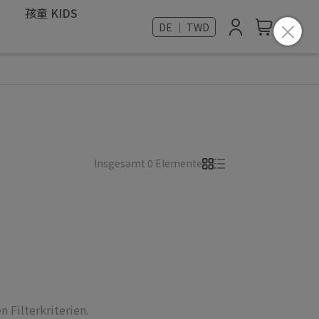
孩童 KIDS
DE ｜ TWD
Insgesamt 0 Elemente
 Filterkriterien.